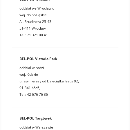
oddział we Wrocławiu
woj. dolnośląskie
Al. Brucknera 25-43
51-411 Wrocław,
Tel.: 71 321 00 41
BEL-POL Victoria Park
oddział w Łodzi
woj. łódzkie
ul. św. Teresy od Dzieciątka Jezus 92,
91-341 Łódź,
Tel.: 42 676 76 36
BEL-POL Targówek
oddział w Warszawie