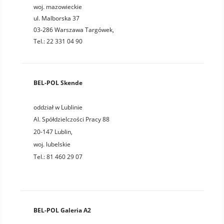
woj. mazowieckie
ul. Malborska 37
03-286 Warszawa Targówek,
Tel.: 22 331 04 90
BEL-POL Skende
oddział w Lublinie
Al. Spółdzielczości Pracy 88
20-147
Lublin
,
woj.
lubelskie
Tel.:
81 460 29 07
BEL-POL Galeria A2