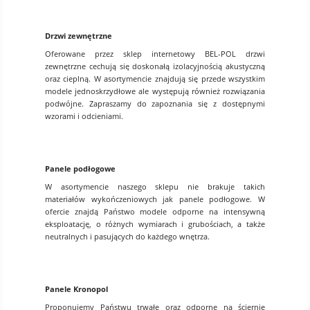
Drzwi zewnętrzne
Oferowane przez sklep internetowy BEL-POL drzwi
zewnętrzne cechują się doskonałą izolacyjnością akustyczną
oraz cieplną. W asortymencie znajdują się przede wszystkim
modele jednoskrzydłowe ale występują również rozwiązania
podwójne. Zapraszamy do zapoznania się z dostępnymi
wzorami i odcieniami.
Panele podłogowe
W asortymencie naszego sklepu nie brakuje takich
materiałów wykończeniowych jak panele podłogowe. W
ofercie znajdą Państwo modele odporne na intensywną
eksploatację, o różnych wymiarach i grubościach, a także
neutralnych i pasujących do każdego wnętrza.
Panele Kronopol
Proponujemy Państwu trwałe oraz odporne na ściernie