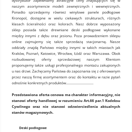
dystrybutor zapewniamy atrakcyjne ceny znajdujących się w
naszym asortymencie modeli zewnętrznych i wewnętrznych.
Ponadto sprzedajemy również winylowe panele podłogowe
Kronopol, dostępne w wielu ciekawych strukturach, różnych
klasach ścieralności oraz kolorach. Nasz dobrze wyposażony
sklep posiada także drewniane deski podłogowe wykonane
między innymi z dębu oraz jesionu. Poza prowadzeniem sklepu
online zajmujemy się także sprzedażą stacjonarną. Nasze
oddziały znajdą Państwo między innymi w takich miastach jak
Kraków, Poznań, Katowice, Wrocław, Łódź oraz Warszawa. Obok
rozbudowanej oferty sprzedażowej naszym Klientom
proponujemy także usługi profesjonalnego montażu zakupionych
u nas drzwi. Zachęcamy Państwa do zapoznania się z oferowanym
przez naszą firmę asortymentem oraz do kontaktu w razie pytań
odnośnie konkretnych produktów...............................
Przedstawiona oferta cenowa ma charakter informacyjny, nie
stanowi oferty handlowej w rozumieniu Art.66 par.1 Kodeksu
Cywilnego oraz nie stanowi odzwierciedlenia aktualnych
stanów magazynowych.
Deski podłogowe