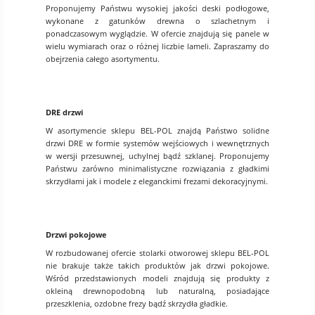
Proponujemy Państwu wysokiej jakości deski podłogowe,
wykonane z gatunków drewna o szlachetnym i
ponadczasowym wyglądzie. W ofercie znajdują się panele w
wielu wymiarach oraz o różnej liczbie lameli. Zapraszamy do
obejrzenia całego asortymentu.
DRE drzwi
W asortymencie sklepu BEL-POL znajdą Państwo solidne
drzwi DRE w formie systemów wejściowych i wewnętrznych
w wersji przesuwnej, uchylnej bądź szklanej. Proponujemy
Państwu zarówno minimalistyczne rozwiązania z gładkimi
skrzydłami jak i modele z eleganckimi frezami dekoracyjnymi.
Drzwi pokojowe
W rozbudowanej ofercie stolarki otworowej sklepu BEL-POL
nie brakuje także takich produktów jak drzwi pokojowe.
Wśród przedstawionych modeli znajdują się produkty z
okleiną drewnopodobną lub naturalną, posiadające
przeszklenia, ozdobne frezy bądź skrzydła gładkie.