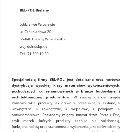
BEL-POL Bielany
oddział we Wrocławiu
ul. Czekoladowa 20
55-040
Bielany Wrocławskie
,
woj.
dolnośląskie
Tel.:
71 390 19 30
Specjalnością firmy BEL-POL jest detaliczna oraz hurtowa
dystrybucja wysokiej klasy materiałów wykończeniowych,
pochodzących od renomowanych w branży budowlanej i
architektonicznej producentów
. W naszej ofercie znajdą
Państwo takie produkty jak drzwi: > przesuwne, > szklane, >
wewnętrzne, > zewnętrzne, > wejściowe, > pokojowe, >
antywłamaniowe. Posiadamy między innymi drzwi Porta i Dre,
czyli marek, których produkty cechują się solidnością,
funkcjonalnością oraz starannością wykonania. Jako doświadczony