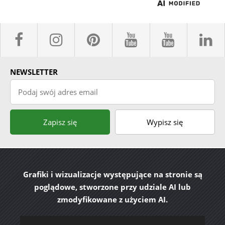
facebook sklepyBELPOL
instagram belpol.dor
pinterest
youtube sk
youtub
l
NEWSLETTER
Podaj swój adres email
Zapisz się
Wypisz się
Grafiki i wizualizacje występujące na stronie są
poglądowe, stworzone przy udziale AI lub
zmodyfikowane z użyciem AI.