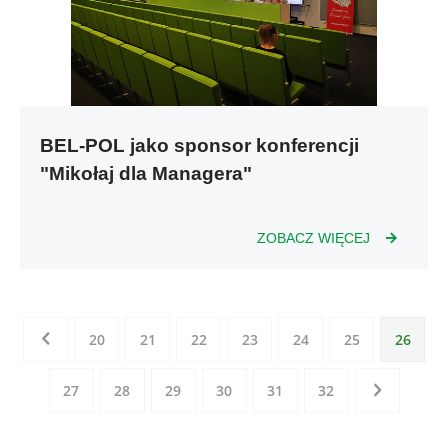
BEL-POL jako sponsor konferencji
"Mikołaj dla Managera"
ZOBACZ WIĘCEJ
20
21
22
23
24
25
26
27
28
29
30
31
32