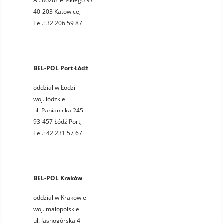
Al. Roździeńskiego 97
40-203 Katowice,
Tel.: 32 206 59 87
BEL-POL Port Łódź
oddział w Łodzi
woj. łódzkie
ul. Pabianicka 245
93-457 Łódź Port,
Tel.: 42 231 57 67
BEL-POL Kraków
oddział w Krakowie
woj. małopolskie
ul. Jasnogórska 4