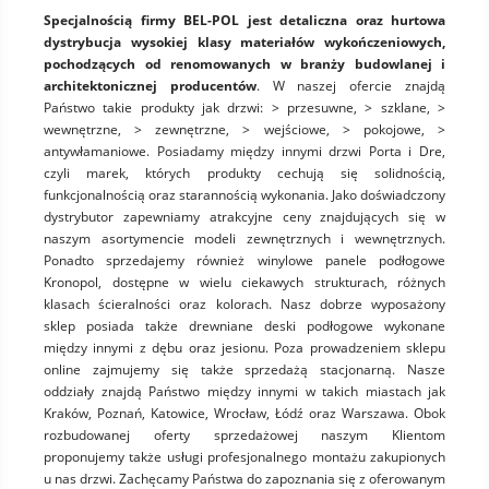
Specjalnością firmy BEL-POL jest detaliczna oraz hurtowa
dystrybucja wysokiej klasy materiałów wykończeniowych,
pochodzących od renomowanych w branży budowlanej i
architektonicznej producentów
. W naszej ofercie znajdą
Państwo takie produkty jak drzwi: > przesuwne, > szklane, >
wewnętrzne, > zewnętrzne, > wejściowe, > pokojowe, >
antywłamaniowe. Posiadamy między innymi drzwi Porta i Dre,
czyli marek, których produkty cechują się solidnością,
funkcjonalnością oraz starannością wykonania. Jako doświadczony
dystrybutor zapewniamy atrakcyjne ceny znajdujących się w
naszym asortymencie modeli zewnętrznych i wewnętrznych.
Ponadto sprzedajemy również winylowe panele podłogowe
Kronopol, dostępne w wielu ciekawych strukturach, różnych
klasach ścieralności oraz kolorach. Nasz dobrze wyposażony
sklep posiada także drewniane deski podłogowe wykonane
między innymi z dębu oraz jesionu. Poza prowadzeniem sklepu
online zajmujemy się także sprzedażą stacjonarną. Nasze
oddziały znajdą Państwo między innymi w takich miastach jak
Kraków, Poznań, Katowice, Wrocław, Łódź oraz Warszawa. Obok
rozbudowanej oferty sprzedażowej naszym Klientom
proponujemy także usługi profesjonalnego montażu zakupionych
u nas drzwi. Zachęcamy Państwa do zapoznania się z oferowanym