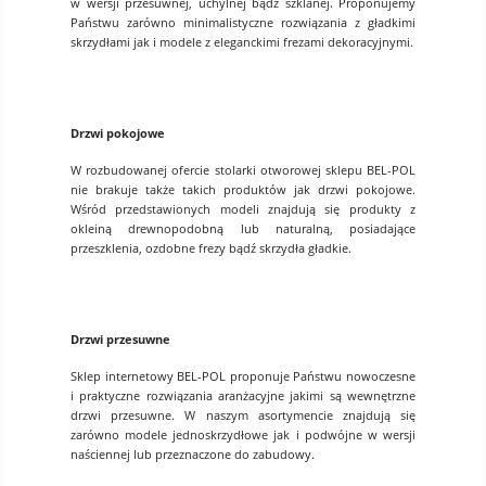
w wersji przesuwnej, uchylnej bądź szklanej. Proponujemy
Państwu zarówno minimalistyczne rozwiązania z gładkimi
skrzydłami jak i modele z eleganckimi frezami dekoracyjnymi.
Drzwi pokojowe
W rozbudowanej ofercie stolarki otworowej sklepu BEL-POL
nie brakuje także takich produktów jak drzwi pokojowe.
Wśród przedstawionych modeli znajdują się produkty z
okleiną drewnopodobną lub naturalną, posiadające
przeszklenia, ozdobne frezy bądź skrzydła gładkie.
Drzwi przesuwne
Sklep internetowy BEL-POL proponuje Państwu nowoczesne
i praktyczne rozwiązania aranżacyjne jakimi są wewnętrzne
drzwi przesuwne. W naszym asortymencie znajdują się
zarówno modele jednoskrzydłowe jak i podwójne w wersji
naściennej lub przeznaczone do zabudowy.