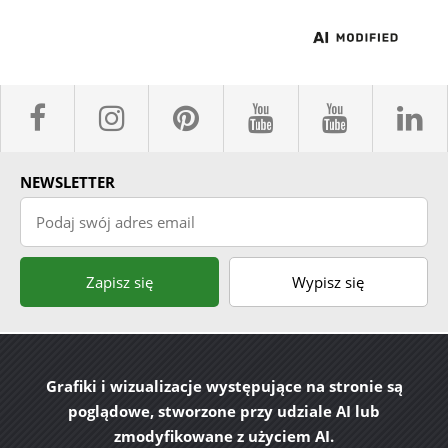
facebook sklepyBELPOL
instagram belpol.dor
pinterest
youtube sk
youtub
l
NEWSLETTER
Podaj swój adres email
Zapisz się
Wypisz się
Grafiki i wizualizacje występujące na stronie są
poglądowe, stworzone przy udziale AI lub
zmodyfikowane z użyciem AI.