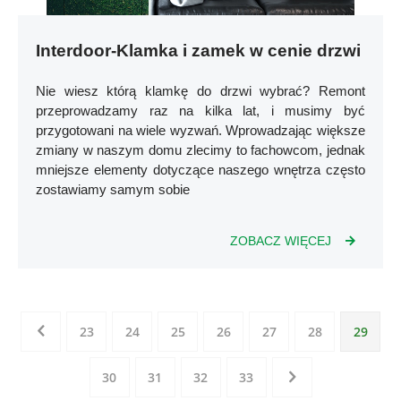
Interdoor-Klamka i zamek w cenie drzwi
Nie wiesz którą klamkę do drzwi wybrać? Remont
przeprowadzamy raz na kilka lat, i musimy być
przygotowani na wiele wyzwań. Wprowadzając większe
zmiany w naszym domu zlecimy to fachowcom, jednak
mniejsze elementy dotyczące naszego wnętrza często
zostawiamy samym sobie
ZOBACZ WIĘCEJ
23
24
25
26
27
28
29
30
31
32
33