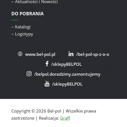
Aktualności i Nowości
DO POBRANIA
Katalogi
Logotypy
www.bel-pol.pl
/bel-pol-sp-z-o-o
/sklepyBELPOL
/belpol.doradzimy.zamontujemy
/sklepyBELPOL
Copyright © 2026 Bel-pol | Wszelkie prawa
zastrzeżone | Realizacja:
Graff