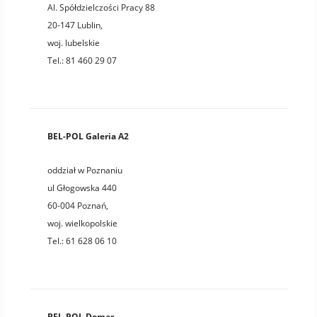
Al. Spółdzielczości Pracy 88
20-147
Lublin
,
woj.
lubelskie
Tel.:
81 460 29 07
BEL-POL Galeria A2
oddział w Poznaniu
ul Głogowska 440
60-004
Poznań
,
woj.
wielkopolskie
Tel.:
61 628 06 10
BEL-POL Domar