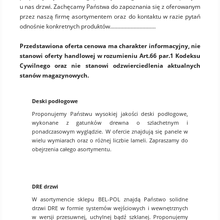
u nas drzwi. Zachęcamy Państwa do zapoznania się z oferowanym
przez naszą firmę asortymentem oraz do kontaktu w razie pytań
odnośnie konkretnych produktów...............................
Przedstawiona oferta cenowa ma charakter informacyjny, nie
stanowi oferty handlowej w rozumieniu Art.66 par.1 Kodeksu
Cywilnego oraz nie stanowi odzwierciedlenia aktualnych
stanów magazynowych.
Deski podłogowe
Proponujemy Państwu wysokiej jakości deski podłogowe,
wykonane z gatunków drewna o szlachetnym i
ponadczasowym wyglądzie. W ofercie znajdują się panele w
wielu wymiarach oraz o różnej liczbie lameli. Zapraszamy do
obejrzenia całego asortymentu.
DRE drzwi
W asortymencie sklepu BEL-POL znajdą Państwo solidne
drzwi DRE w formie systemów wejściowych i wewnętrznych
w wersji przesuwnej, uchylnej bądź szklanej. Proponujemy