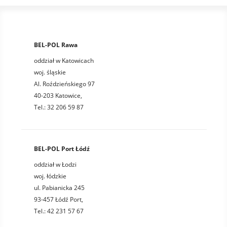
BEL-POL Rawa
oddział w Katowicach
woj. śląskie
Al. Roździeńskiego 97
40-203 Katowice,
Tel.: 32 206 59 87
BEL-POL Port Łódź
oddział w Łodzi
woj. łódzkie
ul. Pabianicka 245
93-457 Łódź Port,
Tel.: 42 231 57 67