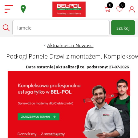
Przejdź do treści
Podłogi
szukaj
wpisz nazwę produktu
Szukaj
Drzwi
Aktualności i Nowości
Podłogi Panele Drzwi z montażem. Kompleksow
Ściany
Data ostatniej aktualizacji tej podstrony: 27-07-2026
Dostępne od ręki
Super Oferty
Sklepy
Zamów Pomiar
Strefa architekta