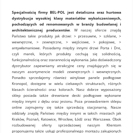
Specjalnością firmy BEL-POL jest detaliczna oraz hurtowa
dystrybucja wysokiej klasy materiałów wykończeniowych,
pochodzących od renomowanych w branży budowlanej i
architektonicznej producentów
. W naszej ofercie znajdą
Państwo takie produkty jak drzwi: > przesuwne, > szklane, >
wewnętrzne, > zewnętrzne, > wejściowe, > pokojowe, >
antywłamaniowe. Posiadamy między innymi drzwi Porta i Dre,
czyli marek, których produkty cechują się solidnością,
funkcjonalnością oraz starannością wykonania. Jako doświadczony
dystrybutor zapewniamy atrakcyjne ceny znajdujących się w
naszym asortymencie modeli zewnętrznych i wewnętrznych.
Ponadto sprzedajemy również winylowe panele podłogowe
Kronopol, dostępne w wielu ciekawych strukturach, różnych
klasach ścieralności oraz kolorach. Nasz dobrze wyposażony
sklep posiada także drewniane deski podłogowe wykonane
między innymi z dębu oraz jesionu. Poza prowadzeniem sklepu
online zajmujemy się także sprzedażą stacjonarną. Nasze
oddziały znajdą Państwo między innymi w takich miastach jak
Kraków, Poznań, Katowice, Wrocław, Łódź oraz Warszawa. Obok
rozbudowanej oferty sprzedażowej naszym Klientom
proponujemy także usługi profesjonalnego montażu zakupionych