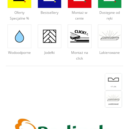
Deweloperzy
Oferty
Bestsellery
Montaż w
Dostępne od
Specjalne %
cenie
ręki
Aktualności
Wodoodporne
Montaż na
Lakierowane
Jodełki
click