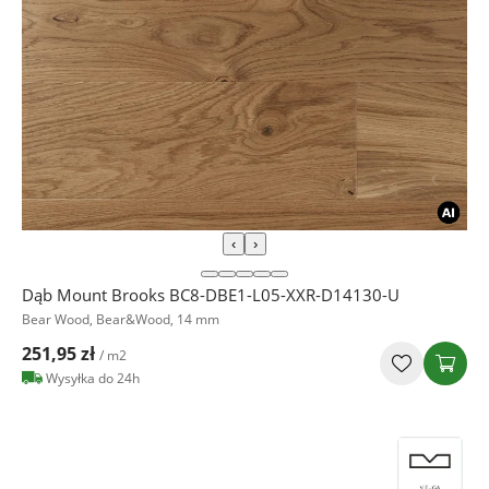
‹
›
Dąb Mount Brooks BC8-DBE1-L05-XXR-D14130-U
Bear Wood, Bear&Wood, 14 mm
251,95 zł
/ m2
Wysyłka do 24h