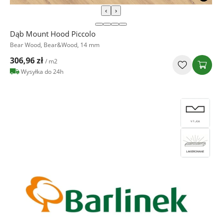
‹
›
Dąb Mount Hood Piccolo
Bear Wood, Bear&Wood, 14 mm
306,96 zł
/ m2
Wysyłka do 24h