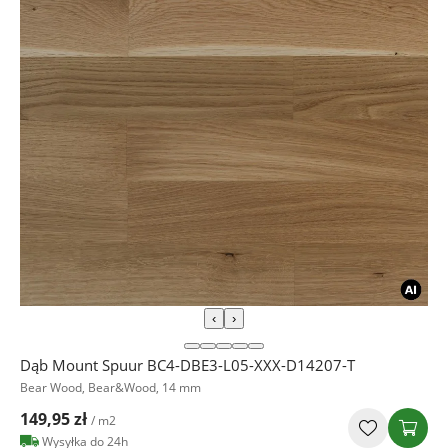
‹
›
Dąb Mount Spuur BC4-DBE3-L05-XXX-D14207-T
Bear Wood, Bear&Wood, 14 mm
149,95 zł
/ m2
Wysyłka do 24h