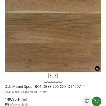
‹
›
Dąb Mount Spuur BC4-DBE3-L05-XXX-D14207-T
Bear Wood, Bear&Wood, 14 mm
149,95 zł
/ m2
Wysyłka do 24h