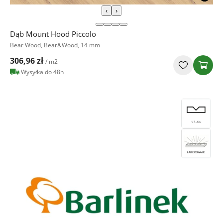
‹
›
Dąb Mount Hood Piccolo
Bear Wood, Bear&Wood, 14 mm
306,96 zł
/ m2
Wysyłka do 48h