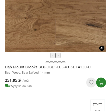
‹
›
Dąb Mount Brooks BC8-DBE1-L05-XXR-D14130-U
Bear Wood, Bear&Wood, 14 mm
251,95 zł
/ m2
Wysyłka do 24h