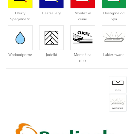
Deweloperzy
Oferty
Bestsellery
Montaż w
Dostępne od
Specjalne %
cenie
ręki
Aktualności
Wodoodporne
Montaż na
Lakierowane
Jodełki
click