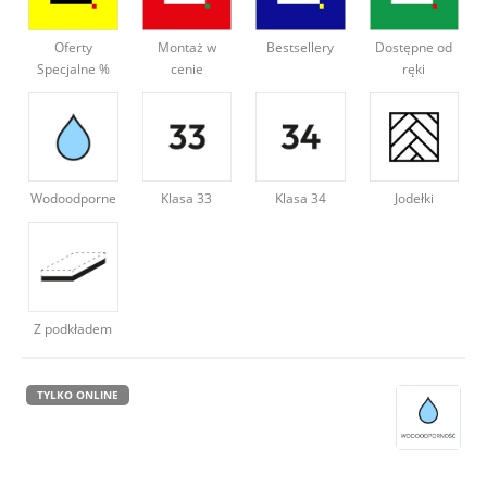
Deweloperzy
Oferty
Montaż w
Bestsellery
Dostępne od
Specjalne %
cenie
ręki
Aktualności
Wodoodporne
Klasa 34
Jodełki
Klasa 33
Z podkładem
TYLKO ONLINE