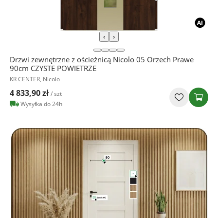
‹
›
Drzwi zewnętrzne z ościeżnicą Nicolo 05 Orzech Prawe
90cm CZYSTE POWIETRZE
KR CENTER, Nicolo
4 833,90 zł
/ szt
Wysyłka do 24h