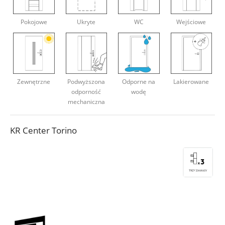
Deweloperzy
Pokojowe
Ukryte
WC
Wejściowe
Aktualności
Zewnętrzne
Podwyższona
Odporne na
Lakierowane
odporność
wodę
mechaniczna
KR Center Torino