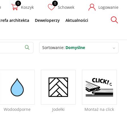
u
Koszyk
Schowek
Logowanie
trefa architekta
Deweloperzy
Aktualności
Szukaj
Sortowanie
Domyślne
Szukaj
Wodoodporne
Montaż na click
Jodełki