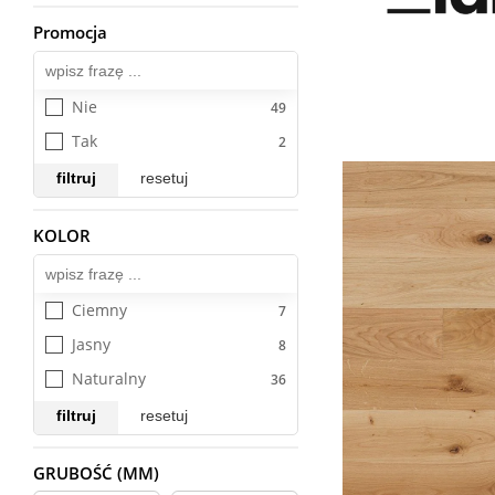
Cottage Herringbone
Promocja
Wszystkie
Farm
Ferme 190
Nie
Lodge 190
Tak
New York
filtruj
resetuj
Portofino 190
Portofino Chevron
KOLOR
Wszystkie
Portofino HB
Riga 190
Ciemny
Jasny
Naturalny
filtruj
resetuj
GRUBOŚĆ (MM)