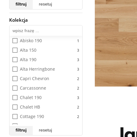
filtruj
resetuj
Kolekcja
Wszystkie
Abisko 190
Alta 150
Alta 190
Alta Herringbone
Capri Chevron
Carcassonne
Chalet 190
Chalet HB
Cottage 190
Cottage 260
filtruj
resetuj
Cottage 300