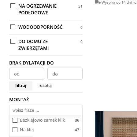
Wysyłka do 14 dni r
NA OGRZEWANIE
PODŁOGOWE
WODOODPORNOŚĆ
DO DOMU ZE
ZWIERZĘTAMI
BRAK DYLATACJI DO
filtruj
resetuj
MONTAŻ
Wszystkie
Bezklejowo zamek klik
Na klej