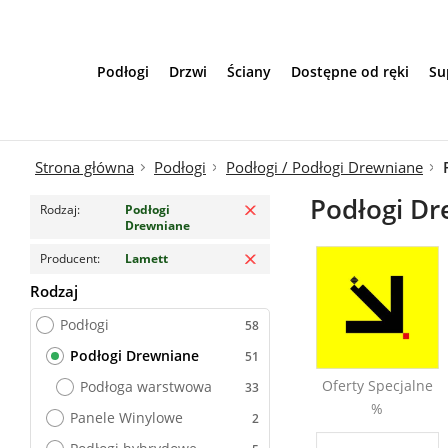
Przejdź do treści
Podłogi
Drzwi
Ściany
Dostępne od ręki
Su
Strona główna
Podłogi
Podłogi / Podłogi Drewniane
Usuń filtr
Podłogi Dre
Rodzaj
Podłogi
Drewniane
Usuń filtr
Producent
Lamett
Rodzaj
Podłogi Drewniane
Podłogi
Podłogi Drewniane
Oferty Specjalne
Podłoga warstwowa
%
Panele Winylowe