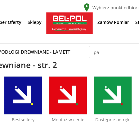
Wybierz punkt odbior
per Oferty
Sklepy
Zamów Pomiar
S
PODŁOGI DREWNIANE - LAMETT
wniane - str. 2
Bestsellery
Montaż w cenie
Dostępne od ręki