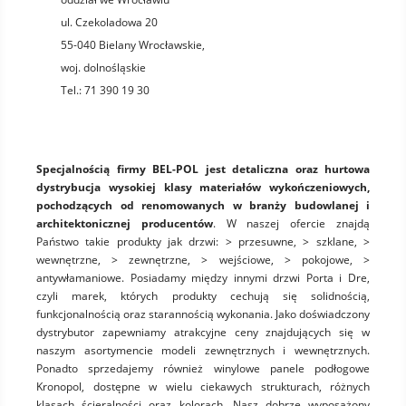
ul. Czekoladowa 20
55-040
Bielany Wrocławskie
,
woj.
dolnośląskie
Tel.:
71 390 19 30
Specjalnością firmy BEL-POL jest detaliczna oraz hurtowa
dystrybucja wysokiej klasy materiałów wykończeniowych,
pochodzących od renomowanych w branży budowlanej i
architektonicznej producentów
. W naszej ofercie znajdą
Państwo takie produkty jak drzwi: > przesuwne, > szklane, >
wewnętrzne, > zewnętrzne, > wejściowe, > pokojowe, >
antywłamaniowe. Posiadamy między innymi drzwi Porta i Dre,
czyli marek, których produkty cechują się solidnością,
funkcjonalnością oraz starannością wykonania. Jako doświadczony
dystrybutor zapewniamy atrakcyjne ceny znajdujących się w
naszym asortymencie modeli zewnętrznych i wewnętrznych.
Ponadto sprzedajemy również winylowe panele podłogowe
Kronopol, dostępne w wielu ciekawych strukturach, różnych
klasach ścieralności oraz kolorach. Nasz dobrze wyposażony