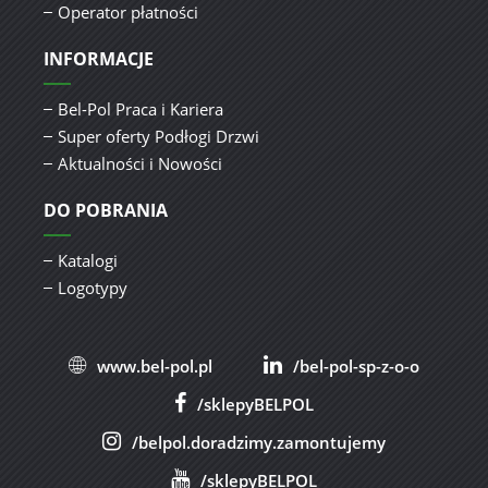
Operator płatności
INFORMACJE
Bel-Pol Praca i Kariera
Super oferty Podłogi Drzwi
Aktualności i Nowości
DO POBRANIA
Katalogi
Logotypy
www.bel-pol.pl
/bel-pol-sp-z-o-o
/sklepyBELPOL
/belpol.doradzimy.zamontujemy
/sklepyBELPOL