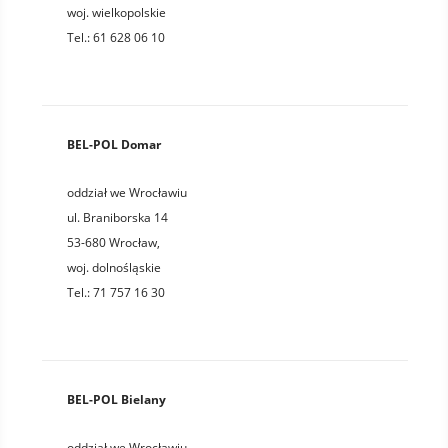
woj.
wielkopolskie
Tel.:
61 628 06 10
BEL-POL Domar
oddział we Wrocławiu
ul. Braniborska 14
53-680
Wrocław
,
woj.
dolnośląskie
Tel.:
71 757 16 30
BEL-POL Bielany
oddział we Wrocławiu