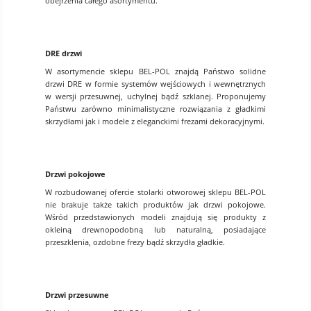
obejrzenia całego asortymentu.
DRE drzwi
W asortymencie sklepu BEL-POL znajdą Państwo solidne
drzwi DRE w formie systemów wejściowych i wewnętrznych
w wersji przesuwnej, uchylnej bądź szklanej. Proponujemy
Państwu zarówno minimalistyczne rozwiązania z gładkimi
skrzydłami jak i modele z eleganckimi frezami dekoracyjnymi.
Drzwi pokojowe
W rozbudowanej ofercie stolarki otworowej sklepu BEL-POL
nie brakuje także takich produktów jak drzwi pokojowe.
Wśród przedstawionych modeli znajdują się produkty z
okleiną drewnopodobną lub naturalną, posiadające
przeszklenia, ozdobne frezy bądź skrzydła gładkie.
Drzwi przesuwne