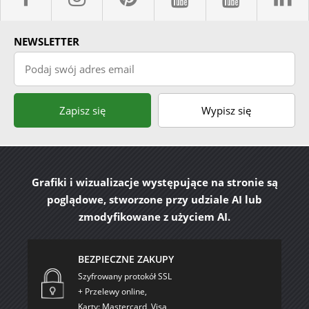
facebook sklepyBELPOL
instagram belpol.dor
pinterest
youtube sk
youtub
l
NEWSLETTER
Podaj swój adres email
Zapisz się
Wypisz się
Grafiki i wizualizacje występujące na stronie są
poglądowe, stworzone przy udziale AI lub
zmodyfikowane z użyciem AI.
BEZPIECZNE ZAKUPY
Szyfrowany protokół SSL
+ Przelewy online,
Karty: Mastercard, Visa