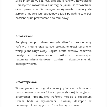
Sklep internetowy BEL-POL proponuje Państwu nowoczesne
i praktyczne rozwiązania aranżacyjne jakimi są wewnętrzne
drzwi przesuwne. W naszym asortymencie znajdują się
zarówno modele jednoskrzydłowe jak i podwójne w wersji
naściennej lub przeznaczone do zabudowy.
Drzwi szklane
Podążając za potrzebami naszych Klientów proponujemy
Państwu modne oraz bardzo estetyczne drzwi szklane w
wersji jednoskrzydłowej. Bogata oferta wzorów zapewnia
praktycznie nieograniczone możliwości aranżacyjne,
natomiast niestandardowe rozmiary - dopasowanie do
każdego wnętrza.
Drzwi wejściowe
W asortymencie naszego sklepu znajdą Państwo solidne oraz
bardzo trwałe drzwi wejściowe o podwyższonej izolacyjności
akustycznej. Proponujemy Państwu modele z ozdobnym
frezem bądź o wykończeniu płaskim, dostępne w
neutralnych i pasujących do różnych wnętrz kolorach.