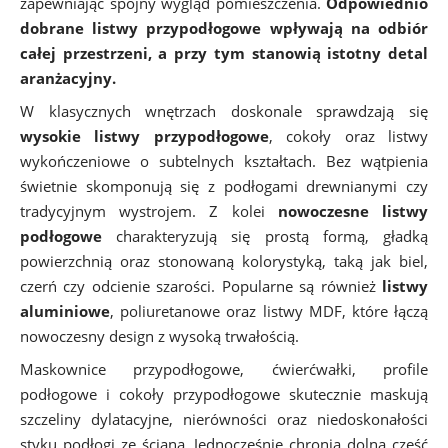
zapewniając spójny wygląd pomieszczenia.
Odpowiednio
dobrane listwy przypodłogowe wpływają na odbiór
całej przestrzeni, a przy tym stanowią istotny detal
aranżacyjny.
W klasycznych wnętrzach doskonale sprawdzają się
wysokie listwy przypodłogowe
, cokoły oraz listwy
wykończeniowe o subtelnych kształtach. Bez wątpienia
świetnie skomponują się z podłogami drewnianymi czy
tradycyjnym wystrojem. Z kolei
nowoczesne listwy
podłogowe
charakteryzują się prostą formą, gładką
powierzchnią oraz stonowaną kolorystyką, taką jak biel,
czerń czy odcienie szarości. Popularne są również
listwy
aluminiowe
, poliuretanowe oraz listwy MDF, które łączą
nowoczesny design z wysoką trwałością.
Maskownice przypodłogowe, ćwierćwałki, profile
podłogowe i cokoły przypodłogowe skutecznie maskują
szczeliny dylatacyjne, nierówności oraz niedoskonałości
styku podłogi ze ścianą. Jednocześnie chronią dolną część