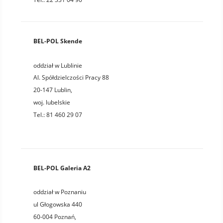
BEL-POL Skende
oddział w Lublinie
Al. Spółdzielczości Pracy 88
20-147
Lublin
,
woj.
lubelskie
Tel.:
81 460 29 07
BEL-POL Galeria A2
oddział w Poznaniu
ul Głogowska 440
60-004
Poznań
,