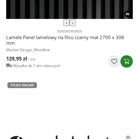
‹
›
Lamele Panel lamelowy na filcu czarny mat 2700 x 308
mm
Marbet Design, Woodline
129,95 zł
/ szt
Wysyłka do 7 dni roboczych
TYLKO ONLINE