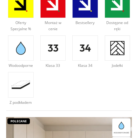
Deweloperzy
Oferty
Montaż w
Bestsellery
Dostępne od
Aktualności
Specjalne %
cenie
ręki
Wodoodporne
Klasa 34
Jodełki
Klasa 33
Z podkładem
POLECANE