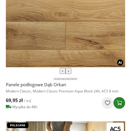
‹
›
Panele podłogowe Dąb Orkan
Modern Classic, Modern Classic Premium Aqua Block 24h, AC5 8 mm
69,95 zł
/ m2
Wysyłka do 48h
POLECANE