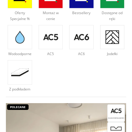
Deweloperzy
Oferty
Montaż w
Bestsellery
Dostępne od
Specjalne %
cenie
ręki
Aktualności
Wodoodporne
AC5
AC6
Jodełki
Z podkładem
POLECANE