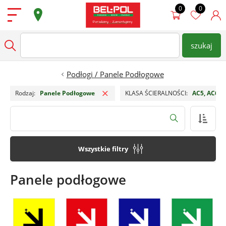
Przejdź do treści
Podłogi
szukaj
wpisz nazwę produktu
Szukaj
Drzwi
Podłogi / Panele Podłogowe
Usuń filtr
Ściany
Rodzaj
Panele Podłogowe
KLASA ŚCIERALNOŚCI
AC5, AC6
Dostępne od ręki
Szukaj
Super Oferty
Wszystkie filtry
Sklepy
Panele podłogowe
Zamów Pomiar
Strefa architekta