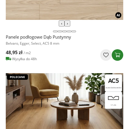
‹
›
Panele podłogowe Dąb Pustynny
Belvaro, Egger, Select, AC5 8 mm
48,95 zł
/ m2
Wysyłka do 48h
POLECANE