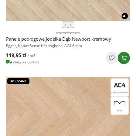
‹
›
Panele podłogowe Jodełka Dąb Newport kremowy
Egger, NatureSense Herringbone, AC4 8 mm
119,95 zł
/ m2
Wysyłka do 48h
POLECANE