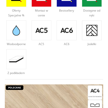
Deweloperzy
Oferty
Montaż w
Bestsellery
Dostępne od
Specjalne %
cenie
ręki
Aktualności
Wodoodporne
AC5
AC6
Jodełki
Z podkładem
POLECANE