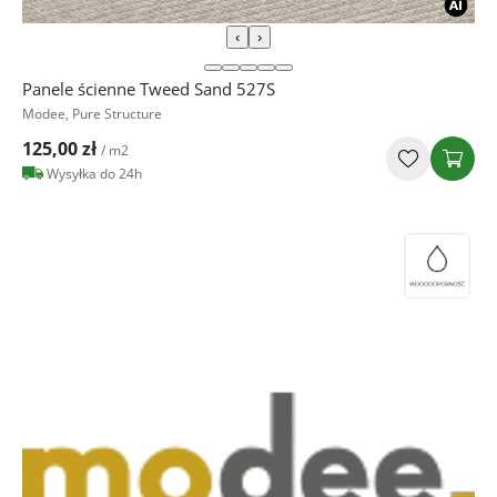
‹
›
Panele ścienne Tweed Sand 527S
Modee, Pure Structure
125,00 zł
/ m2
Wysyłka do 24h