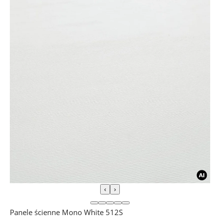
‹
›
Panele ścienne Mono White 512S