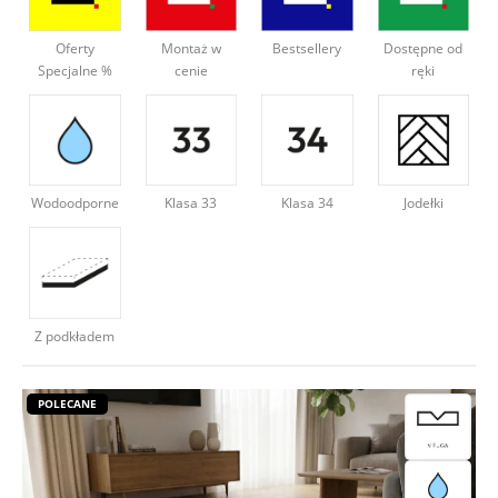
Deweloperzy
Oferty
Montaż w
Bestsellery
Dostępne od
Specjalne %
cenie
ręki
Aktualności
Wodoodporne
Klasa 34
Jodełki
Klasa 33
Z podkładem
POLECANE