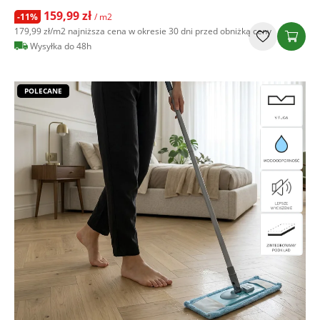
159,99 zł
-11%
/ m2
179,99 zł
/m2
najniższa cena w okresie 30 dni przed obniżką ceny
Wysyłka do 48h
POLECANE