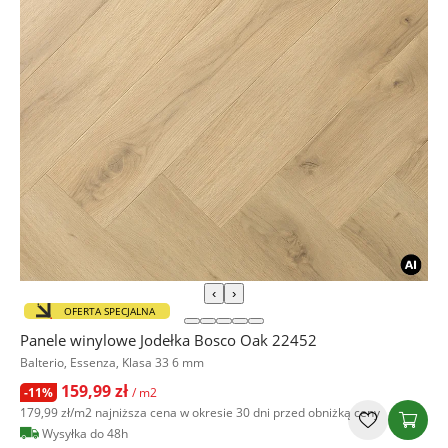
‹
›
OFERTA SPECJALNA
Panele winylowe Jodełka Bosco Oak 22452
Balterio, Essenza, Klasa 33 6 mm
159,99 zł
-11%
/ m2
179,99 zł
/m2
najniższa cena w okresie 30 dni przed obniżką ceny
Wysyłka do 48h