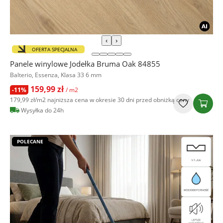
‹
›
OFERTA SPECJALNA
Panele winylowe Jodełka Bruma Oak 84855
Balterio, Essenza, Klasa 33 6 mm
159,99 zł
-11%
/ m2
179,99 zł
/m2
najniższa cena w okresie 30 dni przed obniżką ceny
Wysyłka do 24h
POLECANE