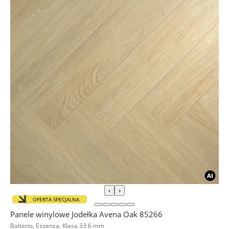
‹
›
OFERTA SPECJALNA
Panele winylowe Jodełka Avena Oak 85266
Balterio, Essenza, Klasa 33 6 mm