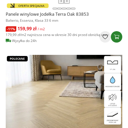
‹
›
OFERTA SPECJALNA
Panele winylowe Jodełka Terra Oak 83853
Balterio, Essenza, Klasa 33 6 mm
159,99 zł
-11%
/ m2
179,99 zł
/m2
najniższa cena w okresie 30 dni przed obniżką ceny
Wysyłka do 24h
POLECANE