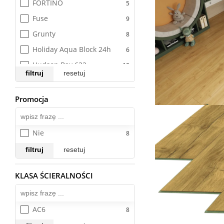
FORTINO
Fuse
Grunty
Holiday Aqua Block 24h
Hudson Bay 632
filtruj
resetuj
HydroClick
Illume Click z podkładem
Promocja
Wszystkie
Impressive
Impressive Design
Nie
Impressive Ultra
filtruj
resetuj
Indo
Indo Akcesoria
KLASA ŚCIERALNOŚCI
Wszystkie
Infinity AQUA ZERO
Ivalo
AC6
Jodełka LVT Unilin