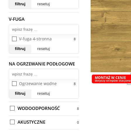
Mantaro
filtruj
resetuj
Mantaro Dryback
V-FUGA
Wszystkie
Mantaro Herringbone
Marine
Masy szpachlowe
V-fuga 4-stronna
Metamorphose 5.0
filtruj
resetuj
Metamorphose 6.0
NA OGRZEWANIE PODŁOGOWE
Wszystkie
Metamorphose 7.0
Modern Classic Design
MONTAŻ W CENIE
dotyczy sklepów stacjonar
Ogrzewanie wodne
Modern Classic Strong V
Modern Design 
filtruj
resetuj
Modern Premium Aqua 
WODOODPORNOŚĆ
Block 24h
Montaż Krono Original
AKUSTYCZNE
Montaż Quick-Step