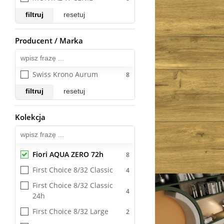
Enigma AQUA BLOCK 24h
filtruj
resetuj
Espire
Producent / Marka
Wszystkie
Eterna
Euphoria
Swiss Krono Aurum
Exclusive
filtruj
resetuj
Farm
Fauna
Kolekcja
Fiori AQUA ZERO 72h
FEEL GOOD
Ferme 190
Fiori AQUA ZERO 72h
First Choice 8/32 Classic 
First Choice 8/32 Classic 
24h
First Choice 8/32 Large