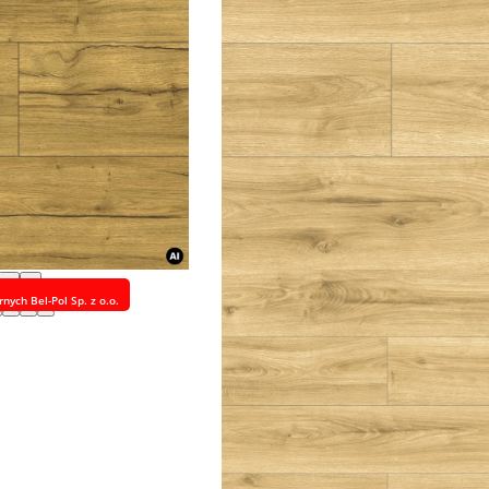
‹
›
nych Bel-Pol Sp. z o.o.