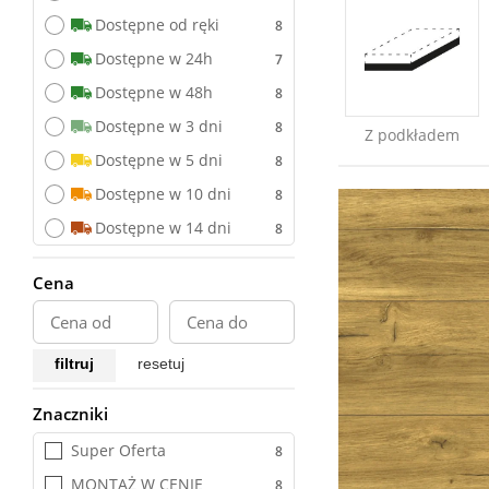
Deski kompozytowe 
akcesoria
Dostępne od ręki
Diamond
Dostępne w 24h
Disegno
Dostępne w 48h
Dolce AQUA ZERO 72h
Dostępne w 3 dni
Z podkładem
Dora
Dostępne w 5 dni
Douro + Podkład
Dostępne w 10 dni
Douro Dryback
Dostępne w 14 dni
Douro Dryback 
Cena
Herringbone 
Egger
Eligna
filtruj
resetuj
Emotions
Znaczniki
Wszystkie
Emozioni
Super Oferta
Emozioni Herringbone
MONTAŻ W CENIE
Emozioni Wide