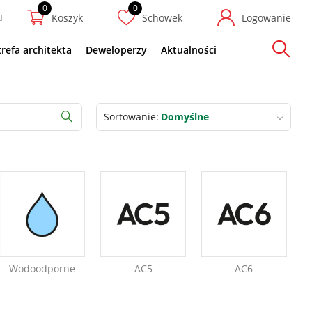
u
Koszyk
Schowek
Logowanie
trefa architekta
Deweloperzy
Aktualności
Szukaj
Sortowanie
Domyślne
Szukaj
Wodoodporne
AC5
AC6