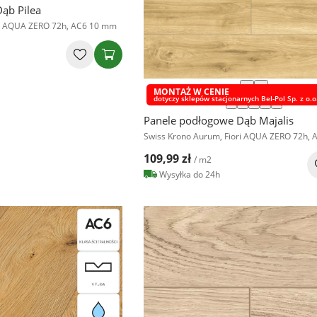
ąb Pilea
ri AQUA ZERO 72h, AC6 10 mm
‹
›
MONTAŻ W CENIE
dotyczy sklepów stacjonarnych Bel-Pol Sp. z o.o
Panele podłogowe Dąb Majalis
Swiss Krono Aurum, Fiori AQUA ZERO 72h,
109,99 zł
/ m2
Wysyłka do 24h