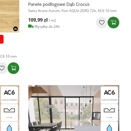
Panele podłogowe Dąb Crocus
Swiss Krono Aurum, Fiori AQUA ZERO 72h, AC6 10 mm
109,99 zł
/ m2
Wysyłka do 24h
.
 AC6 10 mm