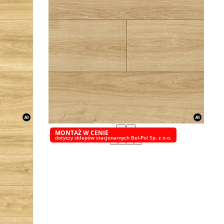
‹
›
MONTAŻ W CENIE
dotyczy sklepów stacjonarnych Bel-Pol Sp. z o.o.