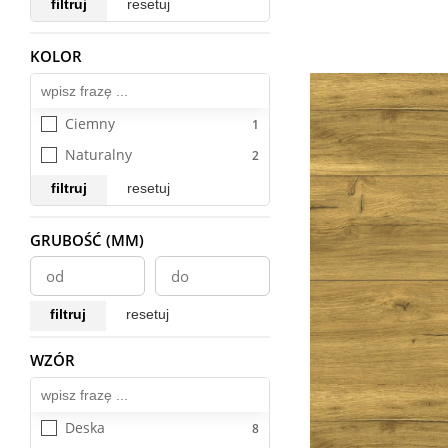
filtruj
resetuj
Jodła angielska Holzfloors
Jodła francuska Holzfloors
KOLOR
Wszystkie
Jodła Weitzer Blok 750 Plus
Kaskada
Ciemny
Khars
Naturalny
Kiesel
filtruj
resetuj
Kleje
GRUBOŚĆ (MM)
Kolory Świata
Kronopol
Life
filtruj
resetuj
Liv
WZÓR
Wszystkie
Lodge 190
Majestic
Manor
Deska