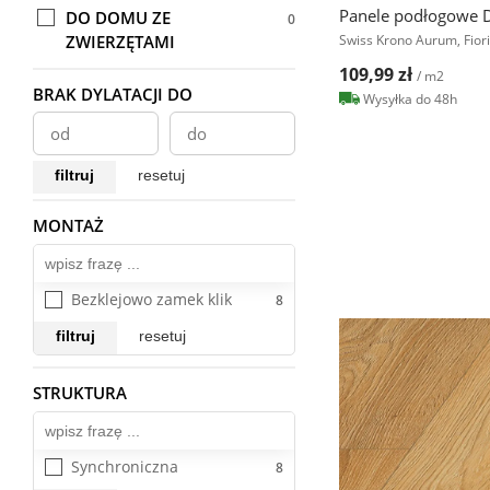
Panele podłogowe D
DO DOMU ZE
Movie AQUA ZERO 72h
ZWIERZĘTAMI
Swiss Krono Aurum, Fio
Muse
109,99 zł
/ m2
Nakuru
BRAK DYLATACJI DO
Wysyłka do 48h
NatureSense Classic Aqua+ 
72h
NatureSense Classic Aqua 
filtruj
resetuj
24h AC4
MONTAŻ
Wszystkie
NatureSense Classic Aqua 
24h AC5
NatureSense King Size
Bezklejowo zamek klik
NatureSense King Size 
filtruj
resetuj
Aqua+ 72h
NatureSense King Size 
STRUKTURA
Wszystkie
Aqua 24h AC4
NatureSense Large
Synchroniczna
NatureSense Large Aqua+ 