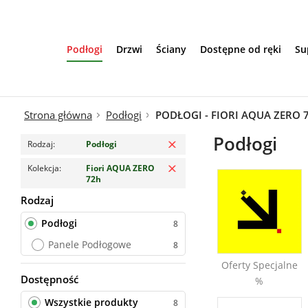
Cottage Herringbone
Przejdź do treści
Creation 55 Rigid Acoustic 
19 dB
Podłogi
Drzwi
Ściany
Dostępne od ręki
Su
Creation 55 Rigid Acoustic 
Herringbone 19 dB
Creo
Strona główna
Podłogi
PODŁOGI - FIORI AQUA ZERO 
Da Capo
Decor Line
Usuń filtr
Podłogi
Rodzaj
Podłogi
Deska balkonowa Eco Mini
Usuń filtr
Kolekcja
Fiori AQUA ZERO
72h
Deska Holzfloors
Rodzaj
Podłogi
Deska tarasowa BERGDECK 
WPC
Podłogi
Deska tarasowa BERGDECK 
Panele Podłogowe
WPC 4m
Oferty Specjalne
Deska tarasowa BERGDECK 
Dostępność
Wszystkie produkty
%
WPC Pure
Wszystkie produkty