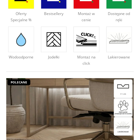
Deweloperzy
Oferty
Bestsellery
Montaż w
Dostępne od
Specjalne %
cenie
ręki
Aktualności
Wodoodporne
Montaż na
Lakierowane
Jodełki
click
POLECANE