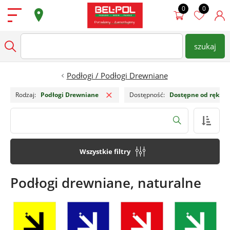
Przejdź do treści
Podłogi
szukaj
wpisz nazwę produktu
Szukaj
Drzwi
Podłogi / Podłogi Drewniane
Usuń filtr
Ściany
Rodzaj
Podłogi Drewniane
Dostępność
Dostępne od ręki
Dostępne od ręki
Szukaj
Super Oferty
Wszystkie filtry
Sklepy
Podłogi drewniane, naturalne
Zamów Pomiar
Strefa architekta