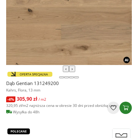
‹
›
OFERTA SPECJALNA
Dąb Gentian 131249200
Kahrs, Flora, 13 mm
305,90 zł
-4%
/ m2
320,95 zł
/m2
najniższa cena w okresie 30 dni przed obniżką ceny
Wysyłka do 48h
POLECANE