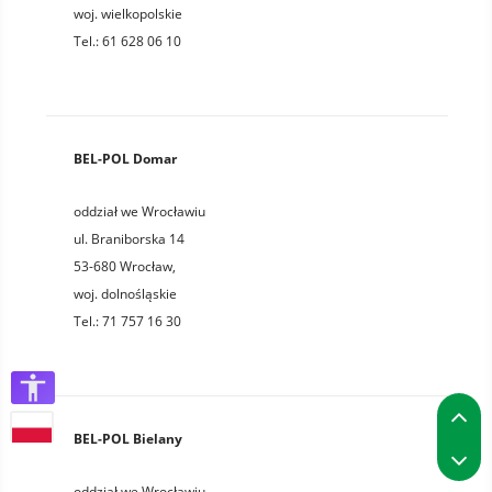
woj.
wielkopolskie
Tel.:
61 628 06 10
BEL-POL Domar
oddział we Wrocławiu
ul. Braniborska 14
53-680
Wrocław
,
woj.
dolnośląskie
Tel.:
71 757 16 30
P
BEL-POL Bielany
P
oddział we Wrocławiu