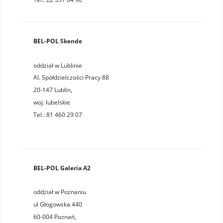
BEL-POL Skende
oddział w Lublinie
Al. Spółdzielczości Pracy 88
20-147
Lublin
,
woj.
lubelskie
Tel.:
81 460 29 07
BEL-POL Galeria A2
oddział w Poznaniu
ul Głogowska 440
60-004
Poznań
,