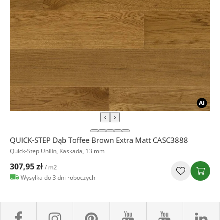
‹
›
QUICK-STEP Dąb Toffee Brown Extra Matt CASC3888
Quick-Step Unilin, Kaskada, 13 mm
307,95 zł
/ m2
Wysyłka do 3 dni roboczych