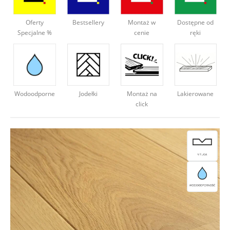
Deweloperzy
Oferty
Bestsellery
Montaż w
Dostępne od
Specjalne %
cenie
ręki
Aktualności
Wodoodporne
Montaż na
Lakierowane
Jodełki
click