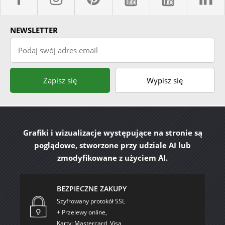
facebook sklepyBELPOL
instagram belpol.dor
pinterest
youtube sk
youtub
l
NEWSLETTER
Podaj swój adres email
Zapisz się
Wypisz się
Grafiki i wizualizacje występujące na stronie są
poglądowe, stworzone przy udziale AI lub
zmodyfikowane z użyciem AI.
BEZPIECZNE ZAKUPY
Szyfrowany protokół SSL
+ Przelewy online,
Karty: Mastercard, Visa