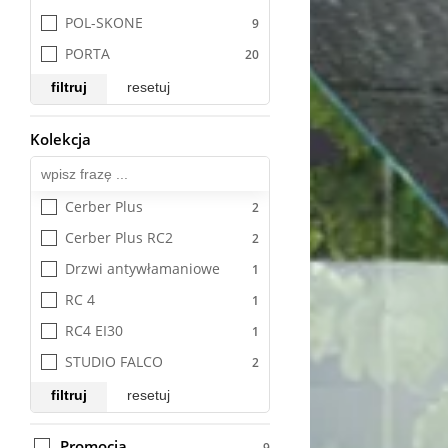
POL-SKONE
PORTA
filtruj
resetuj
Kolekcja
Wszystkie
Cerber Plus
Cerber Plus RC2
Drzwi antywłamaniowe
RC 4
RC4 EI30
STUDIO FALCO
filtruj
resetuj
Promocja