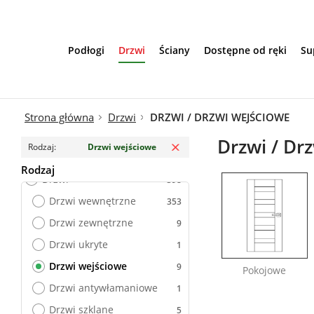
Przejdź do treści
Podłogi
Drzwi
Ściany
Dostępne od ręki
Su
Strona główna
Drzwi
DRZWI / DRZWI WEJŚCIOWE
Usuń filtr
Drzwi / Dr
Rodzaj
Drzwi wejściowe
Rodzaj
Drzwi wejściowe
Drzwi
Drzwi wewnętrzne
Drzwi zewnętrzne
Drzwi ukryte
Drzwi wejściowe
Pokojowe
Drzwi antywłamaniowe
Drzwi szklane