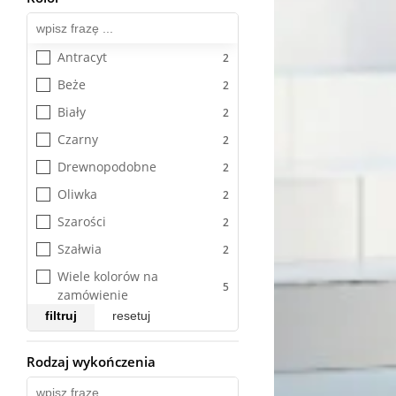
Antracyt
Beże
Biały
Czarny
Drewnopodobne
Oliwka
Szarości
Szałwia
Wiele kolorów na 
zamówienie
filtruj
resetuj
Rodzaj wykończenia
Wszystkie