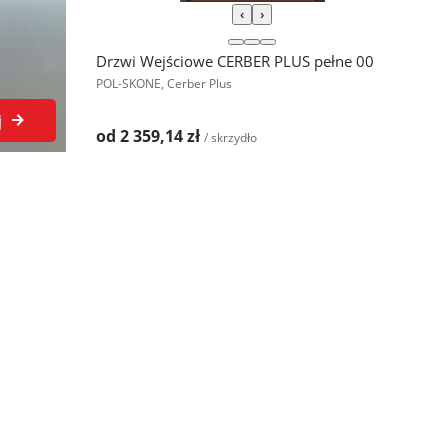
‹
›
Drzwi Wejściowe CERBER PLUS pełne 00
POL-SKONE, Cerber Plus
j
od 2 359,14 zł
/ skrzydło