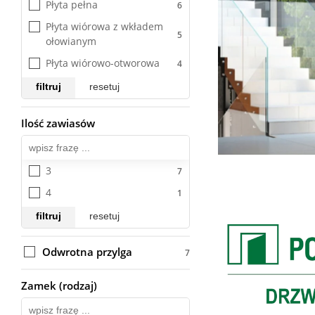
Płyta pełna
Płyta wiórowa z wkładem 
ołowianym
Płyta wiórowo-otworowa
filtruj
resetuj
Ilość zawiasów
Wszystkie
3
4
filtruj
resetuj
Odwrotna przylga
Zamek (rodzaj)
Wszystkie