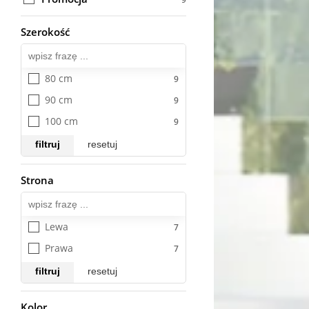
Szerokość
Wszystkie
80 cm
90 cm
100 cm
filtruj
resetuj
Strona
Wszystkie
Lewa
Prawa
filtruj
resetuj
Kolor
Wszystkie