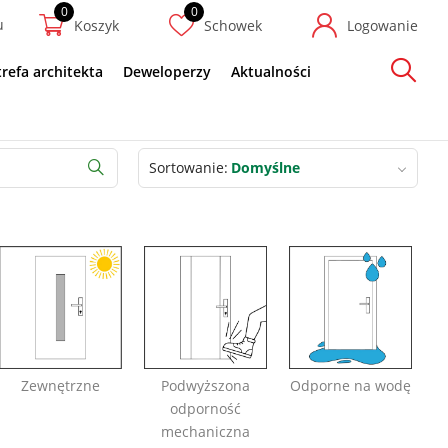
u
Koszyk
Schowek
Logowanie
trefa architekta
Deweloperzy
Aktualności
Szukaj
Sortowanie
Domyślne
Szukaj
Zewnętrzne
Podwyższona
Odporne na wodę
odporność
mechaniczna