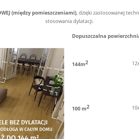
WEJ (między pomieszczeniami)
, dzięki zastosowanej tech
stosowania dylatacji.
Dopuszczalna powierzchnia 
2
12
144m
2
10
100 m