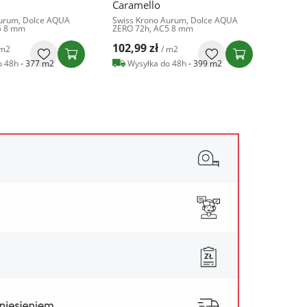
Tiramisu
Brow
Aurum, Dolce AQUA
Swiss Krono Aurum, Dolce AQUA
Swiss 
5 8 mm
ZERO 72h, AC5 8 mm
ZERO 
102,99 zł
102,9
 m2
/ m2
o 48h
- 399 m2
Wysyłka do 48h
- 822 m2
Wy