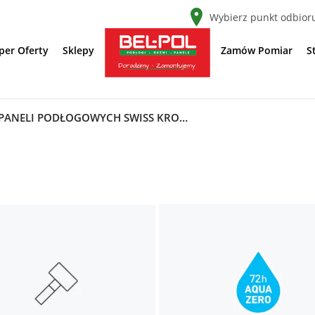
Wybierz punkt odbior
per Oferty
Sklepy
Zamów Pomiar
S
OFERTA WYBRANE KOLEKCJE PANELI PODŁOGOWYCH SWISS KRONO AURUM Z MONTAŻEM W CENIE. DOTYCZY SKLEPÓW STACJONARNYCH BEL-POL SP. Z O.O.