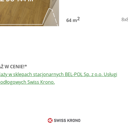
2
8x
64 m
Ż W CENIE!*
ży w sklepach stacjonarnych BEL-POL Sp. z o.o. Usługi
podłogowych Swiss Krono.