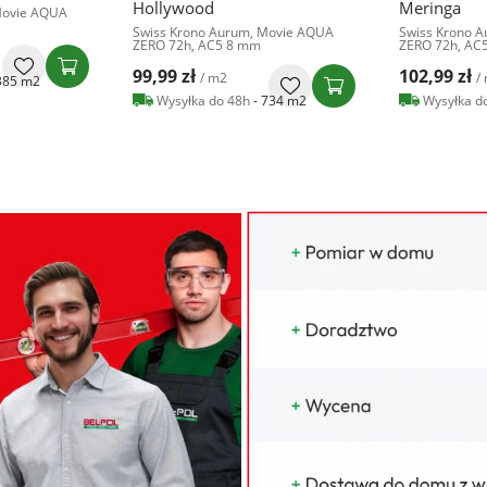
Meringa
Caramello
Movie AQUA
Swiss Krono Aurum, Dolce AQUA
Swiss Krono 
ZERO 72h, AC5 8 mm
ZERO 72h, AC
102,99 zł
102,99 zł
/ m2
/
734 m2
Wysyłka do 48h
- 377 m2
Wysyłka d