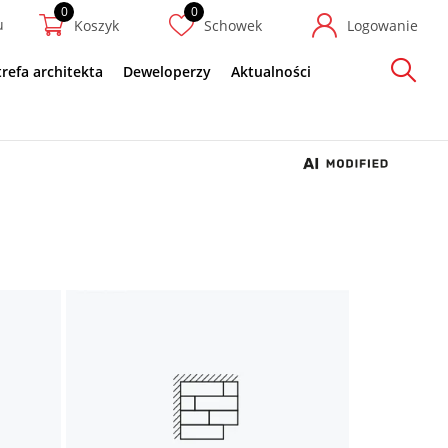
u
Koszyk
Schowek
Logowanie
trefa architekta
Deweloperzy
Aktualności
Szukaj