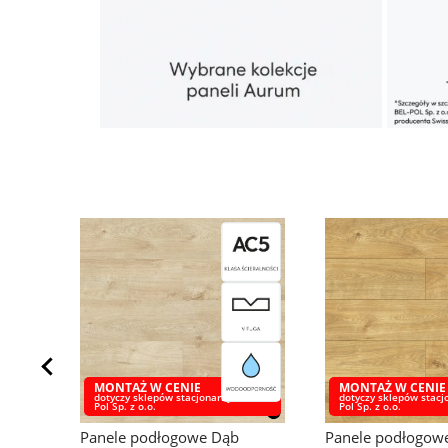
MONTAŻ W CENIE
MONTAŻ W CENIE
Bel-
dotyczy sklepów stacjonarnych Bel-
dotyczy sklepów stacj
Pol Sp. z o.o.
Pol Sp. z o.o.
Panele podłogowe Dąb Oskar
Panele podłogow