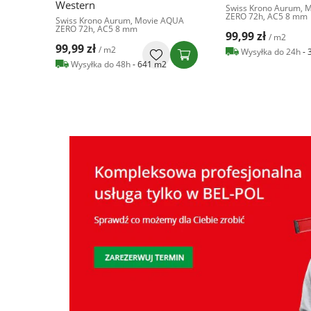
Hollywood
Swiss Krono Aurum, Movie AQUA
ZERO 72h, AC5 8 mm
AQUA
Swiss Krono Aurum, 
ZERO 72h, AC5 8 mm
99,99 zł
/ m2
99,99 zł
/ m2
Wysyłka do 24h
- 385 m2
Wysyłka do 48h
- 