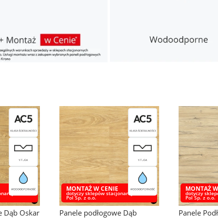
MONTAŻ W CENIE
MONTAŻ W
onarnych Bel-
dotyczy sklepów stacjonarnych Bel-
dotyczy sklep
Pol Sp. z o.o.
Pol Sp. z o.o.
e Dąb
Panele Podłogowe Dąb
Panele Pod