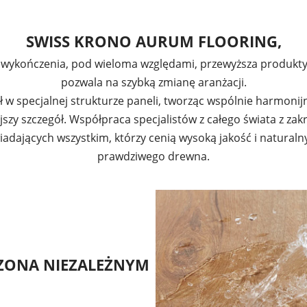
SWISS KRONO AURUM FLOORING,
 i wykończenia, pod wieloma względami, przewyższa produkt
pozwala na szybką zmianę aranżacji.
tał w specjalnej strukturze paneli, tworząc wspólnie harmon
szy szczegół. Współpraca specjalistów z całego świata z zak
dających wszystkim, którzy cenią wysoką jakość i natural
prawdziwego drewna.
ONA NIEZALEŻNYM