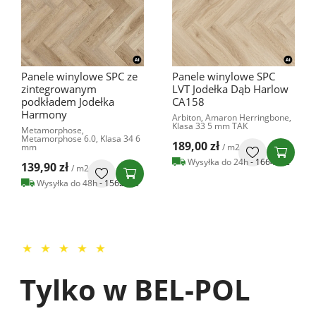
Dąb Cinnamon Grande
Panele Podłogowe Dąb
Country 1-lamelowy
Naturalny lakierowany
BC1-DBE1-OLE-XXZ-
SIG4749
D14180-U
Quick-Step Unilin, Capture,
AC4 9 mm
Barlinek, Barlinek, 14 mm
159,95 zł
/ m2
217,95 zł
/ m2
Wysyłka do 24h
- 1084 m2
Wysyłka do 24h
- 0 m2
Tylko w BEL-POL