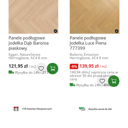
Panele podłogowe
Panele podłogowe
Jodełka Dąb Baronia
Jodełka Luce Piena
piaskowy
777399
Egger, NatureSense
Balterio, Emozioni
Herringbone, AC4 8 mm
Herringbone, AC4 8 mm
121,95 zł
139,95 zł
/ m2
-6%
/ m2
149,94 zł
/m2
najniższa cena w
Wysyłka do 24h
- 217 m2
okresie 30 dni przed obniżką
ceny
Wysyłka do 24h
- 4068 m2