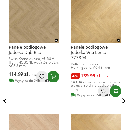
Panele podłogowe
Panele podłogowe
Jodełka Dąb Rita
Jodełka Vita Lenta
777394
Swiss Krono Aurum, AURUM
HERRINGBONE Aqua Zero 72h,
Balterio, Emozioni
AC5 8 mm
Herringbone, AC4 8 mm
114,99 zł
/ m2
139,95 zł
-6%
/ m2
Wysyłka do 24h
- 1655 m2
149,94 zł
/m2
najniższa cena w
okresie 30 dni przed obniżką
ceny
Wysyłka do 24h
- 4607 m2