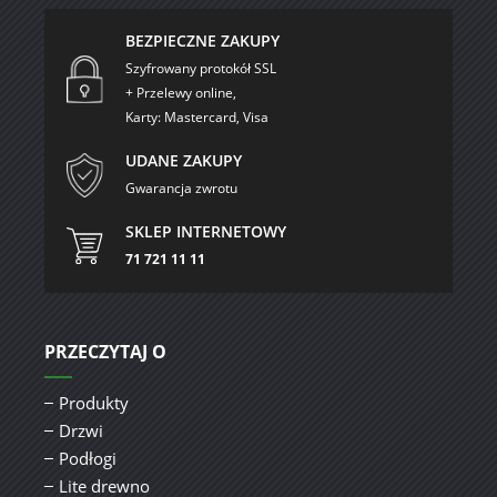
BEZPIECZNE ZAKUPY
Szyfrowany protokół SSL
+ Przelewy online,
Karty: Mastercard, Visa
UDANE ZAKUPY
Gwarancja zwrotu
SKLEP INTERNETOWY
71 721 11 11
PRZECZYTAJ O
Produkty
Drzwi
Podłogi
Lite drewno