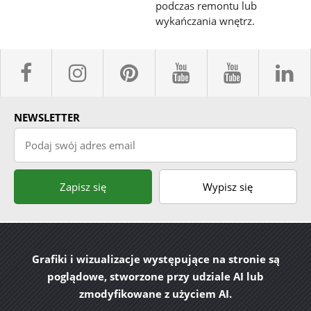
podczas remontu lub
wykańczania wnętrz.
Facebook
instagram
pinterest
youtube
youtub
l
NEWSLETTER
Podaj swój adres email
Zapisz się
Wypisz się
Grafiki i wizualizacje występujące na stronie są
poglądowe, stworzone przy udziale AI lub
zmodyfikowane z użyciem AI.