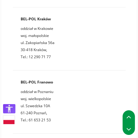
BEL-POL Kraków
oddział w Krakowie
woj. małopolskie
ul. Zakopiańska 56a
30-418 Kraków,
Tel.: 12 290 71 77
BEL-POL Franowo
oddział w Poznaniu
woj. wielkopolskie
ul. Szwedzka 10A
61-240 Poznań,
P
Tel.: 61 653 21 53
P