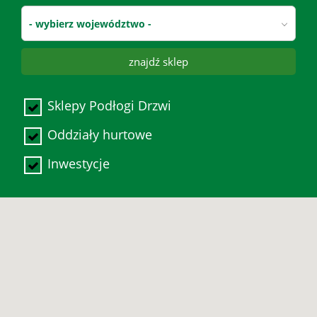
- wybierz województwo -
Deweloperzy
Aktualności
znajdź sklep
Sklepy Podłogi Drzwi
Oddziały hurtowe
Inwestycje