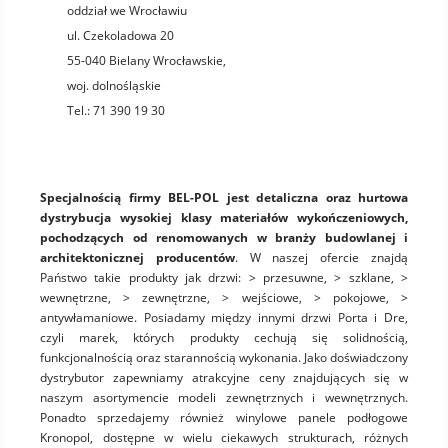
oddział we Wrocławiu
ul. Czekoladowa 20
55-040
Bielany Wrocławskie
,
woj.
dolnośląskie
Tel.:
71 390 19 30
Specjalnością firmy BEL-POL jest detaliczna oraz hurtowa
dystrybucja wysokiej klasy materiałów wykończeniowych,
pochodzących od renomowanych w branży budowlanej i
architektonicznej producentów
. W naszej ofercie znajdą
Państwo takie produkty jak drzwi: > przesuwne, > szklane, >
wewnętrzne, > zewnętrzne, > wejściowe, > pokojowe, >
antywłamaniowe. Posiadamy między innymi drzwi Porta i Dre,
czyli marek, których produkty cechują się solidnością,
funkcjonalnością oraz starannością wykonania. Jako doświadczony
dystrybutor zapewniamy atrakcyjne ceny znajdujących się w
naszym asortymencie modeli zewnętrznych i wewnętrznych.
Ponadto sprzedajemy również winylowe panele podłogowe
Kronopol, dostępne w wielu ciekawych strukturach, różnych