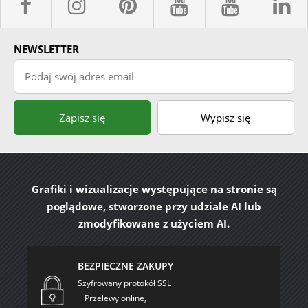
facebook sklepyBELPOL
instagram belpol.dor
pinterest
youtube sk
youtub
l
NEWSLETTER
Podaj swój adres email
Zapisz się
Wypisz się
Grafiki i wizualizacje występujące na stronie są
poglądowe, stworzone przy udziale AI lub
zmodyfikowane z użyciem AI.
BEZPIECZNE ZAKUPY
Szyfrowany protokół SSL
+ Przelewy online,