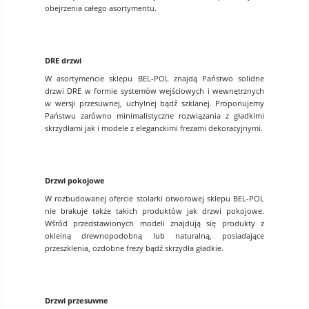
obejrzenia całego asortymentu.
DRE drzwi
W asortymencie sklepu BEL-POL znajdą Państwo solidne
drzwi DRE w formie systemów wejściowych i wewnętrznych
w wersji przesuwnej, uchylnej bądź szklanej. Proponujemy
Państwu zarówno minimalistyczne rozwiązania z gładkimi
skrzydłami jak i modele z eleganckimi frezami dekoracyjnymi.
Drzwi pokojowe
W rozbudowanej ofercie stolarki otworowej sklepu BEL-POL
nie brakuje także takich produktów jak drzwi pokojowe.
Wśród przedstawionych modeli znajdują się produkty z
okleiną drewnopodobną lub naturalną, posiadające
przeszklenia, ozdobne frezy bądź skrzydła gładkie.
Drzwi przesuwne