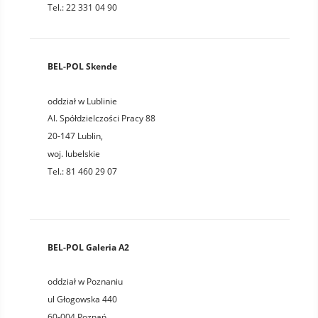
Tel.: 22 331 04 90
BEL-POL Skende
oddział w Lublinie
Al. Spółdzielczości Pracy 88
20-147
Lublin
,
woj.
lubelskie
Tel.:
81 460 29 07
BEL-POL Galeria A2
oddział w Poznaniu
ul Głogowska 440
60-004
Poznań
,