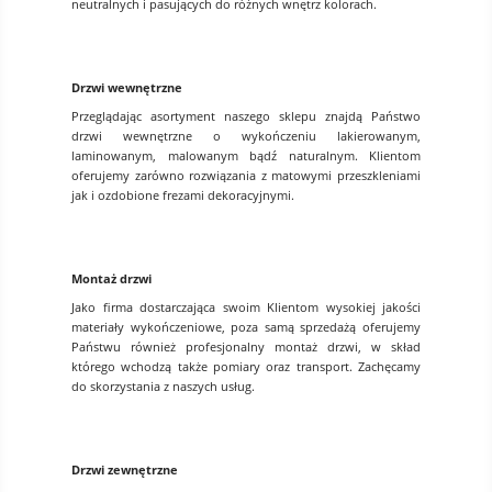
neutralnych i pasujących do różnych wnętrz kolorach.
Drzwi wewnętrzne
Przeglądając asortyment naszego sklepu znajdą Państwo
drzwi wewnętrzne o wykończeniu lakierowanym,
laminowanym, malowanym bądź naturalnym. Klientom
oferujemy zarówno rozwiązania z matowymi przeszkleniami
jak i ozdobione frezami dekoracyjnymi.
Montaż drzwi
Jako firma dostarczająca swoim Klientom wysokiej jakości
materiały wykończeniowe, poza samą sprzedażą oferujemy
Państwu również profesjonalny montaż drzwi, w skład
którego wchodzą także pomiary oraz transport. Zachęcamy
do skorzystania z naszych usług.
Drzwi zewnętrzne