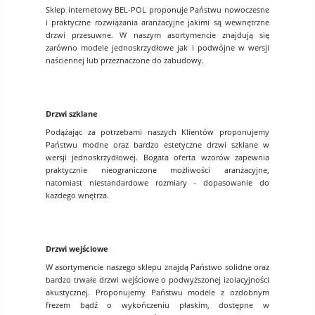
Sklep internetowy BEL-POL proponuje Państwu nowoczesne
i praktyczne rozwiązania aranżacyjne jakimi są wewnętrzne
drzwi przesuwne. W naszym asortymencie znajdują się
zarówno modele jednoskrzydłowe jak i podwójne w wersji
naściennej lub przeznaczone do zabudowy.
Drzwi szklane
Podążając za potrzebami naszych Klientów proponujemy
Państwu modne oraz bardzo estetyczne drzwi szklane w
wersji jednoskrzydłowej. Bogata oferta wzorów zapewnia
praktycznie nieograniczone możliwości aranżacyjne,
natomiast niestandardowe rozmiary - dopasowanie do
każdego wnętrza.
Drzwi wejściowe
W asortymencie naszego sklepu znajdą Państwo solidne oraz
bardzo trwałe drzwi wejściowe o podwyższonej izolacyjności
akustycznej. Proponujemy Państwu modele z ozdobnym
frezem bądź o wykończeniu płaskim, dostępne w