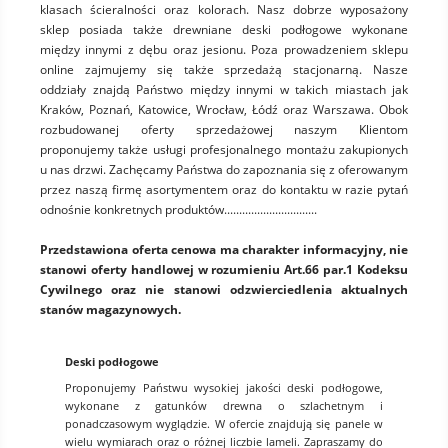
klasach ścieralności oraz kolorach. Nasz dobrze wyposażony
sklep posiada także drewniane deski podłogowe wykonane
między innymi z dębu oraz jesionu. Poza prowadzeniem sklepu
online zajmujemy się także sprzedażą stacjonarną. Nasze
oddziały znajdą Państwo między innymi w takich miastach jak
Kraków, Poznań, Katowice, Wrocław, Łódź oraz Warszawa. Obok
rozbudowanej oferty sprzedażowej naszym Klientom
proponujemy także usługi profesjonalnego montażu zakupionych
u nas drzwi. Zachęcamy Państwa do zapoznania się z oferowanym
przez naszą firmę asortymentem oraz do kontaktu w razie pytań
odnośnie konkretnych produktów...............................
Przedstawiona oferta cenowa ma charakter informacyjny, nie
stanowi oferty handlowej w rozumieniu Art.66 par.1 Kodeksu
Cywilnego oraz nie stanowi odzwierciedlenia aktualnych
stanów magazynowych.
Deski podłogowe
Proponujemy Państwu wysokiej jakości deski podłogowe,
wykonane z gatunków drewna o szlachetnym i
ponadczasowym wyglądzie. W ofercie znajdują się panele w
wielu wymiarach oraz o różnej liczbie lameli. Zapraszamy do