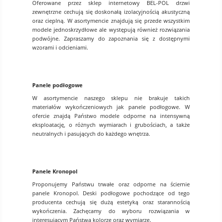
Oferowane przez sklep internetowy BEL-POL drzwi
zewnętrzne cechują się doskonałą izolacyjnością akustyczną
oraz cieplną. W asortymencie znajdują się przede wszystkim
modele jednoskrzydłowe ale występują również rozwiązania
podwójne. Zapraszamy do zapoznania się z dostępnymi
wzorami i odcieniami.
Panele podłogowe
W asortymencie naszego sklepu nie brakuje takich
materiałów wykończeniowych jak panele podłogowe. W
ofercie znajdą Państwo modele odporne na intensywną
eksploatację, o różnych wymiarach i grubościach, a także
neutralnych i pasujących do każdego wnętrza.
Panele Kronopol
Proponujemy Państwu trwałe oraz odporne na ściernie
panele Kronopol. Deski podłogowe pochodzące od tego
producenta cechują się dużą estetyką oraz starannością
wykończenia. Zachęcamy do wyboru rozwiązania w
interesującym Państwa kolorze oraz wymiarze.