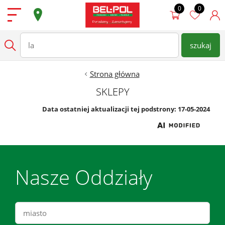
Przejdź do treści
Podłogi
szukaj
wpisz nazwę produktu
Szukaj
Drzwi
Strona główna
SKLEPY
Ściany
Data ostatniej aktualizacji tej podstrony: 17-05-2024
Dostępne od ręki
Super Oferty
Sklepy
Nasze Oddziały
Zamów Pomiar
Strefa architekta