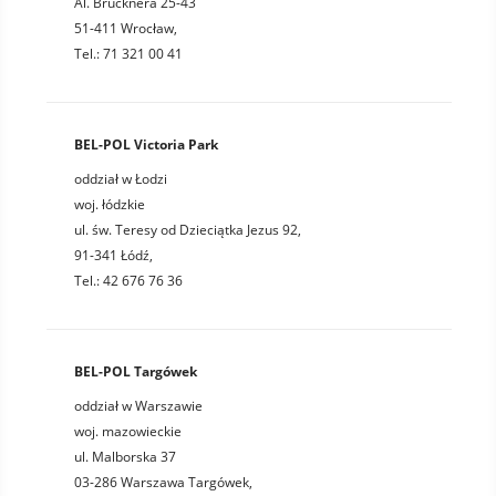
Al. Brucknera 25-43
51-411 Wrocław,
Tel.: 71 321 00 41
BEL-POL Victoria Park
oddział w Łodzi
woj. łódzkie
ul. św. Teresy od Dzieciątka Jezus 92,
91-341 Łódź,
Tel.: 42 676 76 36
BEL-POL Targówek
oddział w Warszawie
woj. mazowieckie
ul. Malborska 37
03-286 Warszawa Targówek,