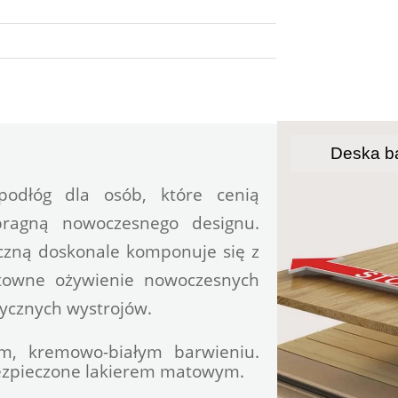
Deska ba
podłóg dla osób, które cenią 
pragną nowoczesnego designu. 
czną doskonale komponuje się z 
towne ożywienie nowoczesnych 
sycznych wystrojów.
, kremowo-białym barwieniu. 
bezpieczone lakierem matowym.