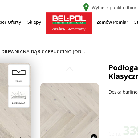
Wybierz punkt odbior
per Oferty
Sklepy
Zamów Pomiar
S
PODŁOGA DREWNIANA DĄB CAPPUCCINO JODŁA KLASYCZNA 14 MM, 1WC000010
Podłoga
Klasyc
Deska barline
33
Cena: