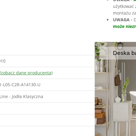
użytkować 
montażu za
UWAGA -
D
może niezn
Deska ba
010
(zobacz dane producenta)
1-L05-C2R-A14130-U
Line - Jodła Klasyczna