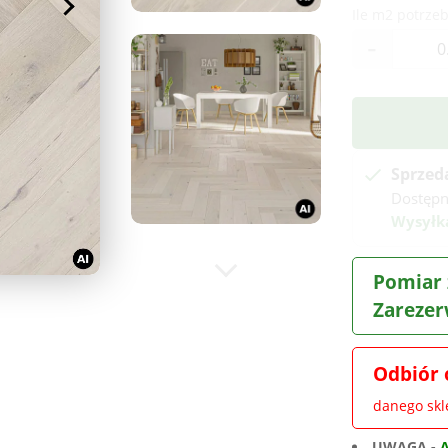
Ile m2 potrzeb
-
Sprzed
Dostęp
Wysyłka
Pomiar 
Zarezer
Odbiór 
danego sk
UWAGA -