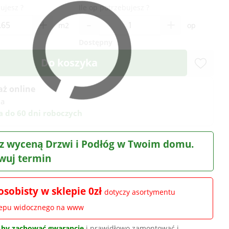
ujesz ?
Ile op potrzebujesz ?
-
+
+
m2
op
Dostępny
Do koszyka
aż online
na
 do 60 dni roboczych
z wyceną Drzwi i Podłóg w Twoim domu.
wuj termin
osobisty w sklepie 0zł
dotyczy asortymentu
lepu widocznego na www
Aby zachować gwarancję
i prawidłowo zamontować i