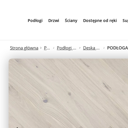
Przejdź do treści
Podłogi
Drzwi
Ściany
Dostępne od ręki
Su
Strona główna
Podłogi
Podłogi Drewniane
Deska Barlinecka