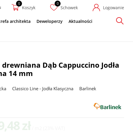
u
Koszyk
Schowek
Logowanie
trefa architekta
Deweloperzy
Aktualności
Szukaj
 drewniana Dąb Cappuccino Jodła
zna 14 mm
cka
Classico Line - Jodła Klasyczna
Barlinek
9,48 zł
/ m2
(23% VAT)