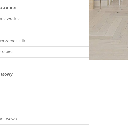
-stronna
nie wodne
wo zamek klik
drewna
matowy
arstwowa