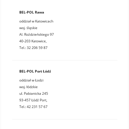
BEL-POL Rawa
oddział w Katowicach
woj. śląskie
Al. Roździeńskiego 97
40-203 Katowice,
Tel.: 32 206 59 87
BEL-POL Port Łódź
oddział w Łodzi
woj. łódzkie
ul. Pabianicka 245
93-457 Łódź Port,
Tel.: 42 231 57 67