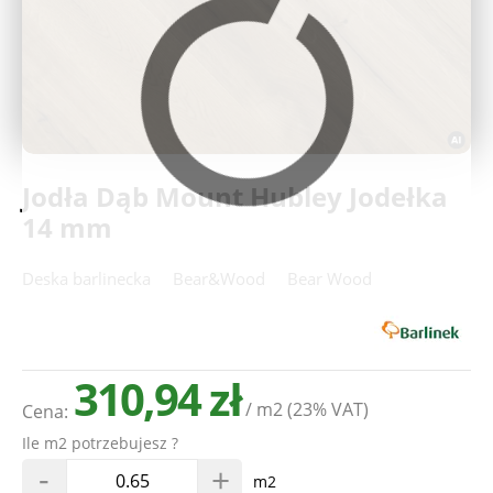
Deweloperzy
Aktualności
Jodła Dąb Mount Hubley Jodełka
14 mm
Deska barlinecka
Bear&Wood
Bear Wood
310,94 zł
/ m2
(23% VAT)
Cena:
Ile m2 potrzebujesz ?
-
+
m2