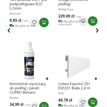
podpodłogowa ECO
podłogi
5,5mm
Rohlig Suus
Barlinek
229,00 zł
/ szt
9,85 zł
/ m2
Wysyłka do 5 dni
roboczych
Wysyłka do 24h
Koncentrat czyszczący
Listwa Espumo 201
do podłóg i paneli
ESP201 Biała 2,4 m
CLIPRO Belvaro
VOX
Bautec
49,78 zł
34,99 zł
/ szt
Wysyłka do 24h