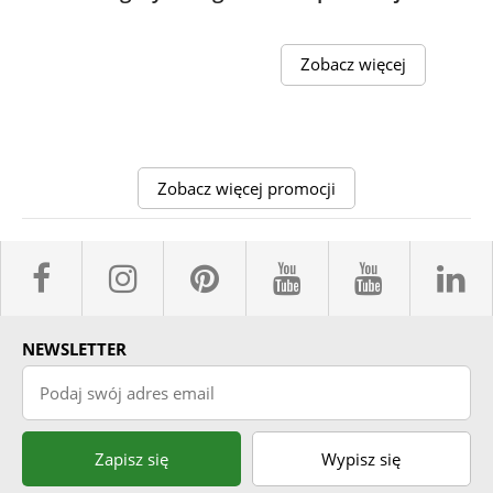
Zobacz więcej
Zobacz więcej promocji
facebook sklepyBELPOL
instagram belpol.dor
pinterest
youtube sk
youtub
l
NEWSLETTER
Podaj swój adres email
Zapisz się
Wypisz się