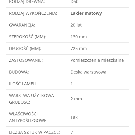
RODZAJ DREWNA:
Dąb
RODZAJ WYKOŃCZENIA:
Lakier matowy
GWARANCJA:
20 lat
SZEROKOŚĆ (MM):
130 mm
DŁUGOŚĆ (MM):
725 mm
ZASTOSOWANIE:
Pomieszczenia mieszkalne
BUDOWA:
Deska warstwowa
ILOŚĆ LAMELI:
1
WARSTWA UŻYTKOWA
2 mm
GRUBOŚĆ:
WŁAŚCIWOŚCI
Tak
ANTYPOŚLIZGOWE:
LICZBA SZTUK W PACZCE:
7