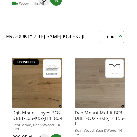
Wysyłka do 24h
PRODUKTY Z TEJ SAMEJ KOLEKCJI
mniej
BESTSELLER
Dąb Mount Hayes BC8-
Dąb Mount Moffit BC8-
DBE1-L05-XXZ-J14180-I
DBE1-OX4-RXR-J14155-
F
Bear Wood, Bear&Wood, 14
mm
Bear Wood, Bear&Wood, 14
mm