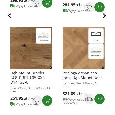
296,95 zł
/ m2
281,95 zł
/ m2
Wysyłka do 24h
Wysyłka do 48h
Dąb Mount Brooks
Podłoga drewniana
BC8-DBE1-L05-XXR-
Jodła Dąb Mount Bona
D14130-U
Barlinek, Bear&Wood, 14
mm
Bear Wood, Bear&Wood, 14
mm
321,89 zł
/ m2
251,95 zł
/ m2
Wysyłka do 30 dni
roboczych
Wysyłka do 24h