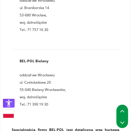
oddział we Wrocławiu
ul. Braniborska 14
53-680
Wrocław
,
woj.
dolnośląskie
Tel.:
71 757 16 30
BEL-POL Bielany
oddział we Wrocławiu
ul. Czekoladowa 20
55-040
Bielany Wrocławskie
,
woj.
dolnośląskie
Tel.:
71 390 19 30
P
P
Specjalnością firmy BEL-POL jest detaliczna oraz hurtowa