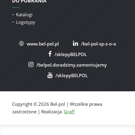
DO POBRANIA
Katalogi
Logotypy
www.bel-pol.pl
/bel-pol-sp-z-o-o
/sklepyBELPOL
/belpol.doradzimy.zamontujemy
/sklepyBELPOL
Copyright © 2026 Bel-pol | Wszelkie prawa
zastrzeżone | Realizacja:
Graff