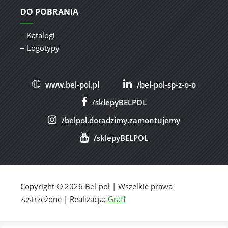
DO POBRANIA
Katalogi
Logotypy
www.bel-pol.pl
/bel-pol-sp-z-o-o
/sklepyBELPOL
/belpol.doradzimy.zamontujemy
/sklepyBELPOL
Copyright © 2026 Bel-pol | Wszelkie prawa
zastrzeżone | Realizacja:
Graff