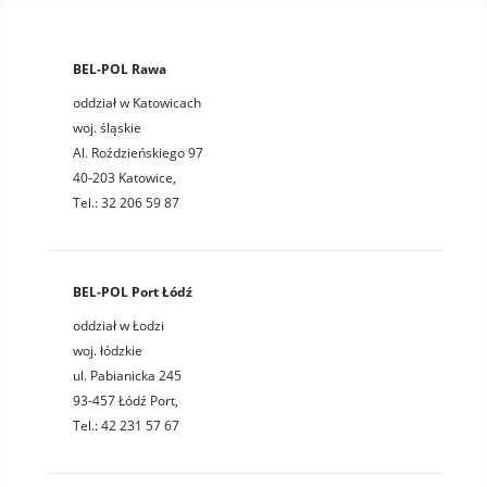
BEL-POL Rawa
oddział w Katowicach
woj. śląskie
Al. Roździeńskiego 97
40-203 Katowice,
Tel.: 32 206 59 87
BEL-POL Port Łódź
oddział w Łodzi
woj. łódzkie
ul. Pabianicka 245
93-457 Łódź Port,
Tel.: 42 231 57 67