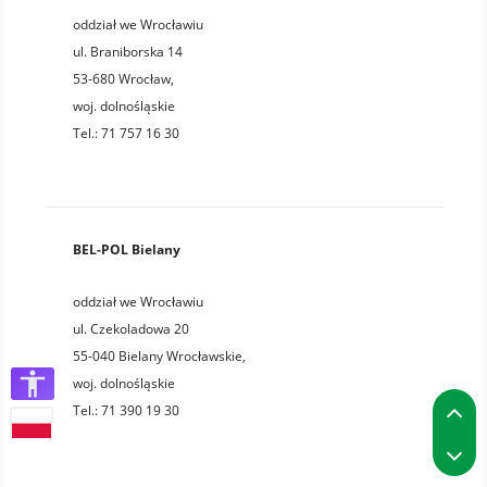
oddział we Wrocławiu
ul. Braniborska 14
53-680
Wrocław
,
woj.
dolnośląskie
Tel.:
71 757 16 30
BEL-POL Bielany
oddział we Wrocławiu
ul. Czekoladowa 20
55-040
Bielany Wrocławskie
,
woj.
dolnośląskie
P
Tel.:
71 390 19 30
P