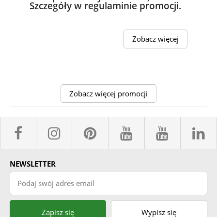
Szczegóły w regulaminie promocji.
Zobacz więcej
Zobacz więcej promocji
facebook sklepyBELPOL
instagram belpol.dor
pinterest
youtube sk
youtub
l
NEWSLETTER
Podaj swój adres email
Zapisz się
Wypisz się