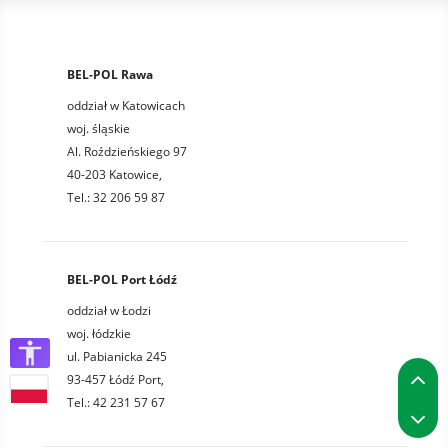
BEL-POL Rawa
oddział w Katowicach
woj. śląskie
Al. Roździeńskiego 97
40-203 Katowice,
Tel.: 32 206 59 87
BEL-POL Port Łódź
oddział w Łodzi
woj. łódzkie
ul. Pabianicka 245
P
93-457 Łódź Port,
Tel.: 42 231 57 67
P