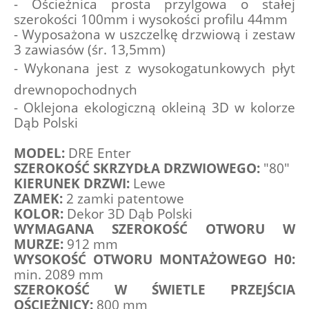
- Ościeżnica prosta przylgowa o stałej 
szerokości 100mm i wysokości profilu 44mm
- Wyposażona w uszczelkę drzwiową i zestaw 
3 zawiasów (śr. 13,5mm)
- 
Wykonana jest z wysokogatunkowych płyt 
drewnopochodnych
- Oklejona ekologiczną okleiną 3D w kolorze 
Dąb Polski
MODEL: 
DRE Enter
SZEROKOŚĆ SKRZYDŁA DRZWIOWEGO:
 "80"
KIERUNEK DRZWI:
 Lewe
ZAMEK: 
2 zamki patentowe
KOLOR:
 Dekor 3D Dąb Polski
WYMAGANA SZEROKOŚĆ OTWORU W 
MURZE: 
912 mm
WYSOKOŚĆ OTWORU MONTAŻOWEGO H0:
min. 2089 mm
SZEROKOŚĆ W ŚWIETLE PRZEJŚCIA 
OŚCIEŻNICY:
 800 mm