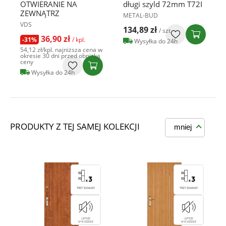
OTWIERANIE NA
długi szyld 72mm T72I
ZEWNĄTRZ
METAL-BUD
VDS
134,89 zł
/ szt
36,90 zł
-31%
/ kpl.
Wysyłka do 24h
54,12 zł
/kpl.
najniższa cena w
okresie 30 dni przed obniżką
ceny
Wysyłka do 24h
PRODUKTY Z TEJ SAMEJ KOLEKCJI
mniej