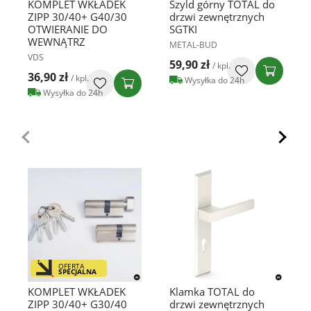
KOMPLET WKŁADEK
Szyld górny TOTAL do
ZIPP 30/40+ G40/30
drzwi zewnętrznych
OTWIERANIE DO
SGTKI
WEWNĄTRZ
METAL-BUD
VDS
59,90 zł
/ kpl.
36,90 zł
/ kpl.
Wysyłka do 24h
Wysyłka do 24h
OFERTA
SPECJALNA
KOMPLET WKŁADEK
Klamka TOTAL do
ZIPP 30/40+ G30/40
drzwi zewnętrznych