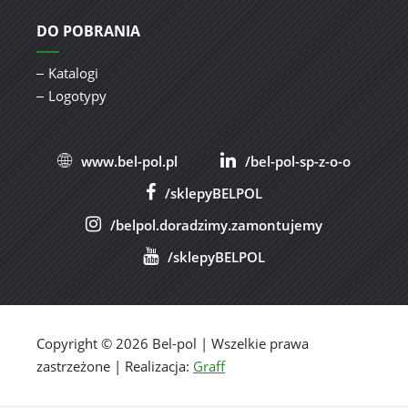
DO POBRANIA
Katalogi
Logotypy
www.bel-pol.pl
/bel-pol-sp-z-o-o
/sklepyBELPOL
/belpol.doradzimy.zamontujemy
/sklepyBELPOL
Copyright © 2026 Bel-pol | Wszelkie prawa
zastrzeżone | Realizacja:
Graff