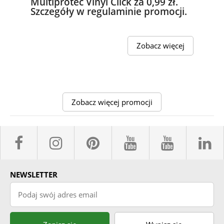
Multiprotec Vinyl Click za 0,99 zł.
Szczegóły w regulaminie promocji.
Zobacz więcej
Zobacz więcej promocji
facebook sklepyBELPOL
instagram belpol.dor
pinterest
youtube sk
youtub
l
NEWSLETTER
Podaj swój adres email