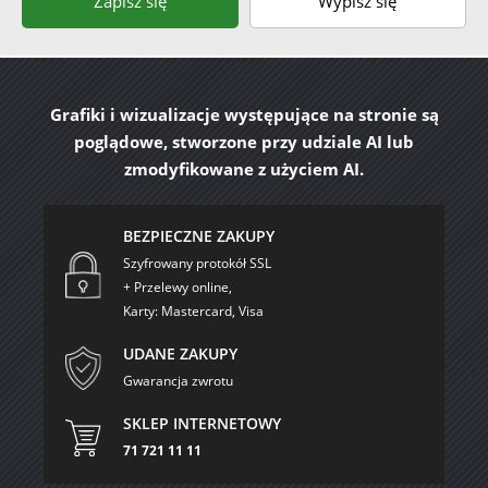
Zapisz się
Wypisz się
Grafiki i wizualizacje występujące na stronie są
poglądowe, stworzone przy udziale AI lub
zmodyfikowane z użyciem AI.
BEZPIECZNE ZAKUPY
Szyfrowany protokół SSL
+ Przelewy online,
Karty: Mastercard, Visa
UDANE ZAKUPY
Gwarancja zwrotu
SKLEP INTERNETOWY
71 721 11 11