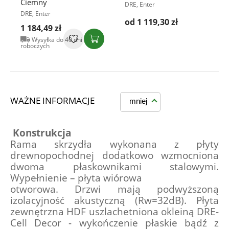
Ciemny
DRE, Enter
DRE, Enter
od 1 119,30 zł
1 184,49 zł
Wysyłka do 40 dni
roboczych
WAŻNE INFORMACJE
mniej
Konstrukcja
Rama skrzydła wykonana z płyty 
drewnopochodnej dodatkowo wzmocniona 
dwoma płaskownikami stalowymi. 
Wypełnienie – płyta wiórowa
otworowa. Drzwi mają podwyższoną 
izolacyjność akustyczną (Rw=32dB). Płyta 
zewnętrzna HDF uszlachetniona okleiną DRE-
Cell Decor - wykończenie płaskie bądź z 