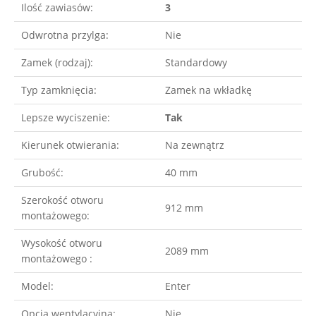
Ilość zawiasów:
3
Odwrotna przylga:
Nie
Zamek (rodzaj):
Standardowy
Typ zamknięcia:
Zamek na wkładkę
Lepsze wyciszenie:
Tak
Kierunek otwierania:
Na zewnątrz
Grubość:
40 mm
Szerokość otworu
912 mm
montażowego:
Wysokość otworu
2089 mm
montażowego :
Model:
Enter
Opcja wentylacyjna:
Nie