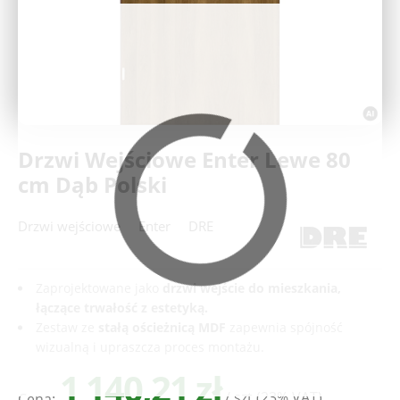
Deweloperzy
Aktualności
Drzwi Wejściowe Enter Lewe 80
cm Dąb Polski
Drzwi wejściowe
Enter
DRE
Zaprojektowane jako
drzwi
wejście do mieszkania
,
łączące trwałość z estetyką.
Zestaw ze
stałą ościeżnicą MDF
zapewnia spójność
wizualną i upraszcza proces montażu.
1 140,21 zł
/ szt
(23% VAT)
Cena: