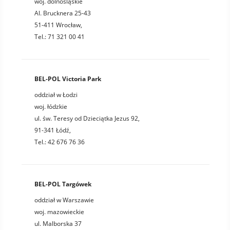
woj. dolnośląskie
Al. Brucknera 25-43
51-411 Wrocław,
Tel.: 71 321 00 41
BEL-POL Victoria Park
oddział w Łodzi
woj. łódzkie
ul. św. Teresy od Dzieciątka Jezus 92,
91-341 Łódź,
Tel.: 42 676 76 36
BEL-POL Targówek
oddział w Warszawie
woj. mazowieckie
ul. Malborska 37