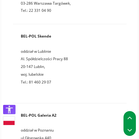
03-286 Warszawa Targówek,
Tel.: 22 331 04 90
BEL-POL Skende
oddział w Lublinie
Al. Spółdzielczości Pracy 88
20-147
Lublin
,
woj.
lubelskie
Tel.:
81 460 29 07
P
BEL-POL Galeria A2
P
oddział w Poznaniu
ul Głogowska 440