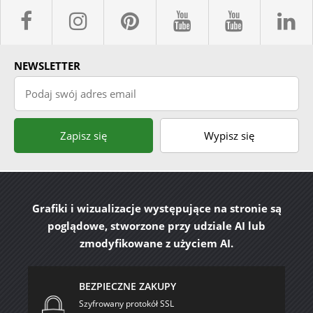
facebook sklepyBELPOL
instagram belpol.dor
pinterest
youtube sk
youtub
l
NEWSLETTER
Podaj swój adres email
Zapisz się
Wypisz się
Grafiki i wizualizacje występujące na stronie są
poglądowe, stworzone przy udziale AI lub
zmodyfikowane z użyciem AI.
BEZPIECZNE ZAKUPY
Szyfrowany protokół SSL