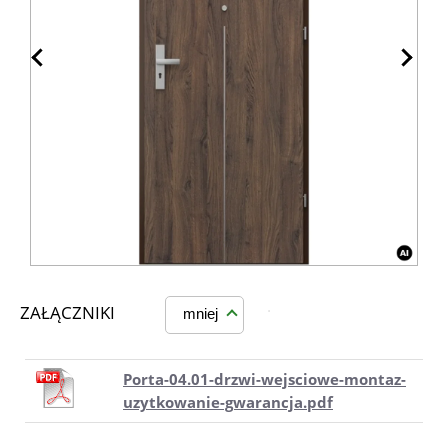
ZAŁĄCZNIKI
mniej
Porta-04.01-drzwi-wejsciowe-montaz-
uzytkowanie-gwarancja.pdf