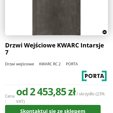
Deweloperzy
Aktualności
Drzwi Wejściowe KWARC Intarsje
7
Drzwi wejściowe
KWARC RC 2
PORTA
od 2 453,85 zł
/ skrzydło
(23%
Cena
:
VAT)
Skontaktuj się ze sklepem