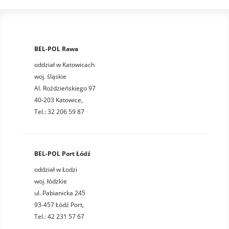
BEL-POL Rawa
oddział w Katowicach
woj. śląskie
Al. Roździeńskiego 97
40-203 Katowice,
Tel.: 32 206 59 87
BEL-POL Port Łódź
oddział w Łodzi
woj. łódzkie
ul. Pabianicka 245
93-457 Łódź Port,
Tel.: 42 231 57 67