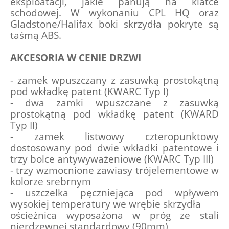
eksploatacji, jakie panują na klatce 
schodowej. W wykonaniu CPL HQ oraz 
Gladstone/Halifax boki skrzydła pokryte są 
taśmą ABS.
AKCESORIA W CENIE DRZWI
- zamek wpuszczany z zasuwką prostokątną 
pod wkładkę patent (KWARC Typ I)
- dwa zamki wpuszczane z zasuwką 
prostokątną pod wkładkę patent (KWARD 
Typ II)
- zamek listwowy czteropunktowy 
dostosowany pod dwie wkładki patentowe i 
trzy bolce antywyważeniowe (KWARC Typ III)
- trzy wzmocnione zawiasy trójelementowe w 
kolorze srebrnym
- uszczelka pęczniejąca pod wpływem 
wysokiej temperatury we wrębie skrzydła
ościeżnica wyposażona w próg ze stali 
nierdzewnej standardowy (90mm)