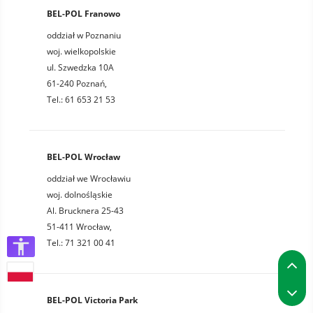
BEL-POL Franowo
oddział w Poznaniu
woj. wielkopolskie
ul. Szwedzka 10A
61-240 Poznań,
Tel.: 61 653 21 53
BEL-POL Wrocław
oddział we Wrocławiu
woj. dolnośląskie
Al. Brucknera 25-43
51-411 Wrocław,
Tel.: 71 321 00 41
P
P
BEL-POL Victoria Park