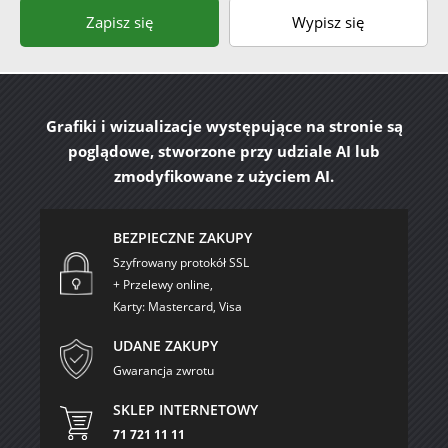
Zapisz się
Wypisz się
Grafiki i wizualizacje występujące na stronie są
poglądowe, stworzone przy udziale AI lub
zmodyfikowane z użyciem AI.
BEZPIECZNE ZAKUPY
Szyfrowany protokół SSL
+ Przelewy online,
Karty: Mastercard, Visa
UDANE ZAKUPY
Gwarancja zwrotu
SKLEP INTERNETOWY
71 721 11 11