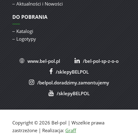
Aktualności i Nowości
DO POBRANIA
Katalogi
Logotypy
www.bel-pol.pl
/bel-pol-sp-z-o-o
/sklepyBELPOL
/belpol.doradzimy.zamontujemy
/sklepyBELPOL
Copyright © 2026 Bel-pol | Wszelkie prawa
zastrzeżone | Realizacja:
Graff