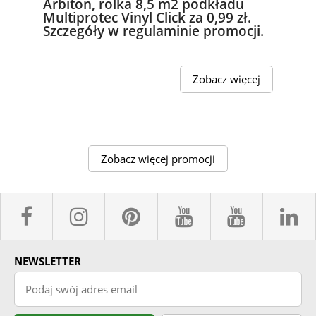
Arbiton, rolka 8,5 m2 podkładu
Multiprotec Vinyl Click za 0,99 zł.
Szczegóły w regulaminie promocji.
Zobacz więcej
Zobacz więcej promocji
facebook sklepyBELPOL
instagram belpol.dor
pinterest
youtube sk
youtub
l
NEWSLETTER
Podaj swój adres email