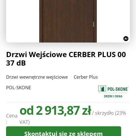
Deweloperzy
Aktualności
Drzwi Wejściowe CERBER PLUS 00
37 dB
Drzwi wewnętrzne wejściowe
Cerber Plus
POL-SKONE
od 2 913,87 zł
/ skrzydło
(23%
Cena
:
VAT)
Skontaktuj się ze sklepem