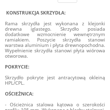
KONSTRUKCJA SKRZYDŁA:
Rama skrzydła jest wykonana z klejonki 
drewna iglastego. Skrzydło posiada 
dodatkowe wzmocnienie wewnętrznym 
ramiakiem. Poszycie skrzydła stanowi 
warstwa aluminium i płyta drewnopochodna. 
Wypełnienie skrzydła stanowi płyta wiórowa 
otworowa.
POKRYCIE:
Skrzydło pokryte jest antracytową okleiną 
HPL/CPL.
OŚCIEŻNICA:
- Ościeżnica stalowa kątowa o szerokości 
profilu 105 mm. Wykonana z blachy stalowej, 