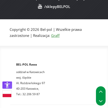
/sklepyBELPOL
Copyright © 2026 Bel-pol | Wszelkie prawa
zastrzeżone | Realizacja:
Graff
BEL-POL Rawa
oddział w Katowicach
woj. śląskie
Al. Roździeńskiego 97
40-203 Katowice,
P
Tel.: 32 206 59 87
P