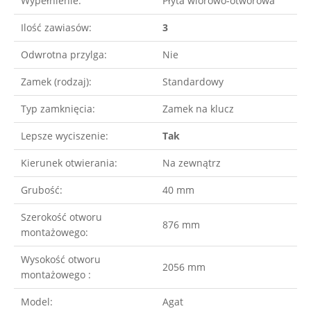
Wypełnienie:
Płyta wiórowo-otworowa
Ilość zawiasów:
3
Odwrotna przylga:
Nie
Zamek (rodzaj):
Standardowy
Typ zamknięcia:
Zamek na klucz
Lepsze wyciszenie:
Tak
Kierunek otwierania:
Na zewnątrz
Grubość:
40 mm
Szerokość otworu
876 mm
montażowego:
Wysokość otworu
2056 mm
montażowego :
Model:
Agat