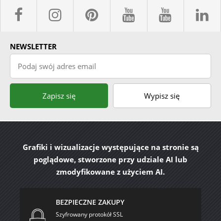
facebook sklepyBELPOL
instagram belpol.dor
pinterest
youtube sk
youtub
l
NEWSLETTER
Podaj swój adres email
Zapisz się
Wypisz się
Grafiki i wizualizacje występujące na stronie są
poglądowe, stworzone przy udziale AI lub
zmodyfikowane z użyciem AI.
BEZPIECZNE ZAKUPY
Szyfrowany protokół SSL