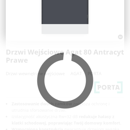
Deweloperzy
Aktualności
Drzwi Wejściowe Agat 80 Antracyt
Prawe
Drzwi wewnętrzne wejściowe
AGAT
PORTA
Zastosowanie dwóch zamków
zwiększa ochronę i
utrudnia sforsowanie drzwi.
Izolacyjność akustyczna Rw=32 dB
redukuje hałasy z
klatki schodowej, poprawiając Twój domowy komfort.
Wzmocniona konstrukcja
gwarantuje drzwiom wysoką