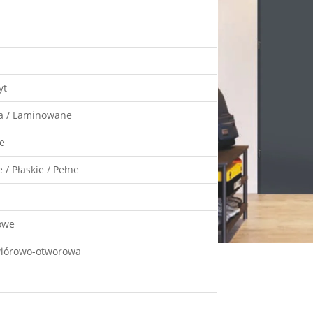
yt
a / Laminowane
e
 / Płaskie / Pełne
owe
wiórowo-otworowa