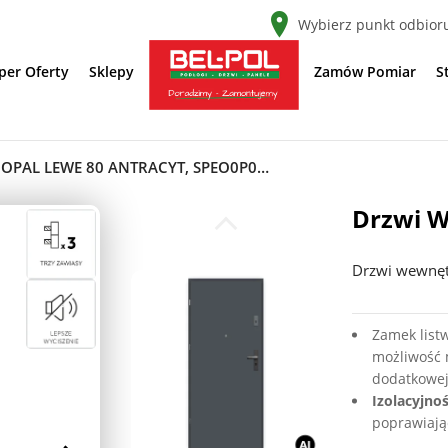
Wybierz punkt odbior
per Oferty
Sklepy
Zamów Pomiar
S
DRZWI WEJŚCIOWE OPAL LEWE 80 ANTRACYT, SPEO0P0L082NCJSL30O000
Drzwi W
Drzwi wewnęt
Zamek list
możliwość
dodatkowej
Izolacyjno
poprawiają