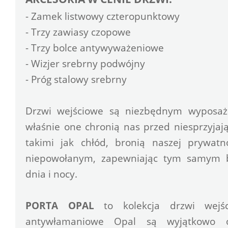
- Zamek listwowy czteropunktowy
- Trzy zawiasy czopowe 
- Trzy bolce antywyważeniowe
- Wizjer srebrny podwójny
- Próg stalowy srebrny 
Drzwi wejściowe są niezbędnym wyposaże
właśnie one chronią nas przed niesprzyjaj
takimi jak chłód, bronią naszej prywatn
niepowołanym, zapewniając tym samym be
dnia i nocy. 
PORTA OPAL
 to kolekcja drzwi wejśc
antywłamaniowe Opal są wyjątkowo od