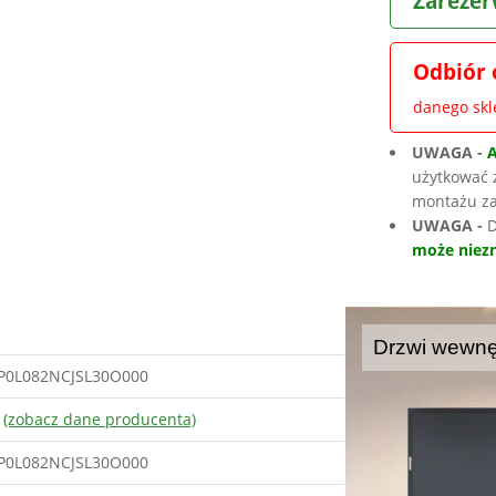
Zarezer
Odbiór 
danego sk
UWAGA -
użytkować 
montażu za
UWAGA -
D
może niezn
Drzwi wewnę
P0L082NCJSL30O000
A
(zobacz dane producenta)
P0L082NCJSL30O000