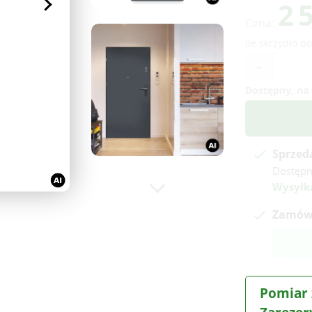
2 
Cena:
Ile skrzydło p
-
Dostępny, na 
Sprzed
Dostępn
Wysyłk
Zamów 
Pomiar 