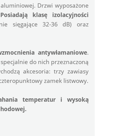
 aluminiowej. Drzwi wyposażone 
 
Posiadają klasę izolacyjności 
 (mają wygłuszenie sięgające 32-36 dB) oraz 
wzmocnienia antywłamaniowe
. 
specjalnie do nich przeznaczoną 
chodzą akcesoria: trzy zawiasy 
czteropunktowy zamek listwowy.
hania temperatur i wysoką 
chodowej.