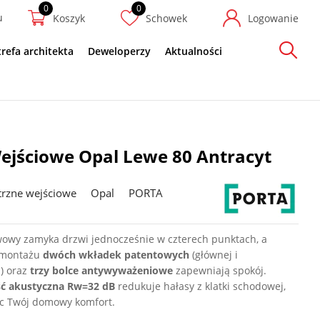
u
Koszyk
Schowek
Logowanie
trefa architekta
Deweloperzy
Aktualności
Szukaj
ejściowe Opal Lewe 80 Antracyt
rzne wejściowe
Opal
PORTA
wowy zamyka drzwi jednocześnie w czterech punktach, a
 montażu
dwóch wkładek patentowych
(głównej i
) oraz
trzy bolce antywyważeniowe
zapewniają spokój.
ść akustyczna Rw=32 dB
redukuje hałasy z klatki schodowej,
c Twój domowy komfort.