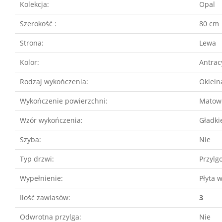
Kolekcja:
Opal
Szerokość :
80 cm
Strona:
Lewa
Kolor:
Antrac
Rodzaj wykończenia:
Oklein
Wykończenie powierzchni:
Matow
Wzór wykończenia:
Gładkie
Szyba:
Nie
Typ drzwi:
Przylg
Wypełnienie:
Płyta 
Ilość zawiasów:
3
Odwrotna przylga:
Nie