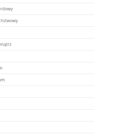
ardowy
listwowy
nątrz
m
mm