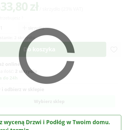
533,80 zł
/ skrzydło
(23% VAT)
otrzebujesz ?
+
skrzydło
stanie:
2 skrzydło
Do koszyka
aż online
a ilość:
2 skrzydło
a do 24h
i odbierz w sklepie
Wybierz sklep
z wyceną Drzwi i Podłóg w Twoim domu.