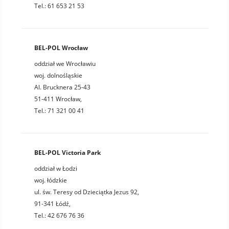
Tel.: 61 653 21 53
BEL-POL Wrocław
oddział we Wrocławiu
woj. dolnośląskie
Al. Brucknera 25-43
51-411 Wrocław,
Tel.: 71 321 00 41
BEL-POL Victoria Park
oddział w Łodzi
woj. łódzkie
ul. św. Teresy od Dzieciątka Jezus 92,
91-341 Łódź,
Tel.: 42 676 76 36