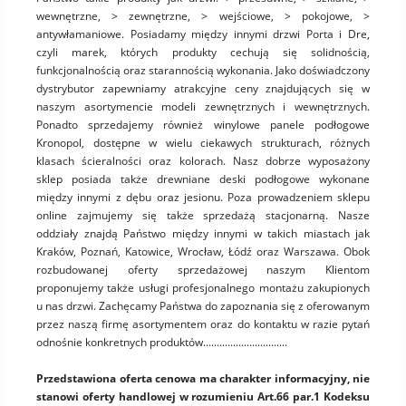
wewnętrzne, > zewnętrzne, > wejściowe, > pokojowe, >
antywłamaniowe. Posiadamy między innymi drzwi Porta i Dre,
czyli marek, których produkty cechują się solidnością,
funkcjonalnością oraz starannością wykonania. Jako doświadczony
dystrybutor zapewniamy atrakcyjne ceny znajdujących się w
naszym asortymencie modeli zewnętrznych i wewnętrznych.
Ponadto sprzedajemy również winylowe panele podłogowe
Kronopol, dostępne w wielu ciekawych strukturach, różnych
klasach ścieralności oraz kolorach. Nasz dobrze wyposażony
sklep posiada także drewniane deski podłogowe wykonane
między innymi z dębu oraz jesionu. Poza prowadzeniem sklepu
online zajmujemy się także sprzedażą stacjonarną. Nasze
oddziały znajdą Państwo między innymi w takich miastach jak
Kraków, Poznań, Katowice, Wrocław, Łódź oraz Warszawa. Obok
rozbudowanej oferty sprzedażowej naszym Klientom
proponujemy także usługi profesjonalnego montażu zakupionych
u nas drzwi. Zachęcamy Państwa do zapoznania się z oferowanym
przez naszą firmę asortymentem oraz do kontaktu w razie pytań
odnośnie konkretnych produktów...............................
Przedstawiona oferta cenowa ma charakter informacyjny, nie
stanowi oferty handlowej w rozumieniu Art.66 par.1 Kodeksu