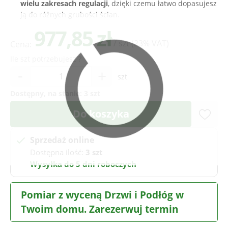
wielu zakresach regulacji
, dzięki czemu łatwo dopasujesz
ją do różnych grubości ścian.
977,85 zł
/ szt
(23% VAT)
Cena:
Ile szt potrzebujesz ?
-
+
szt
Dostępny, na stanie:
3 szt
Do koszyka
Sprzedaż online
Dostępna ilość:
3 szt
Wysyłka do 5 dni roboczych
Pomiar z wyceną Drzwi i Podłóg w
Twoim domu. Zarezerwuj termin