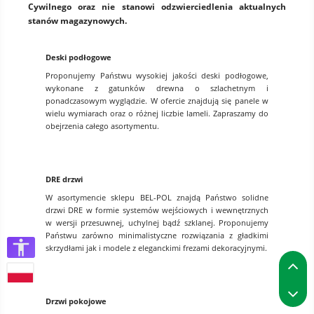
Cywilnego oraz nie stanowi odzwierciedlenia aktualnych
stanów magazynowych.
Deski podłogowe
Proponujemy Państwu wysokiej jakości deski podłogowe,
wykonane z gatunków drewna o szlachetnym i
ponadczasowym wyglądzie. W ofercie znajdują się panele w
wielu wymiarach oraz o różnej liczbie lameli. Zapraszamy do
obejrzenia całego asortymentu.
DRE drzwi
W asortymencie sklepu BEL-POL znajdą Państwo solidne
drzwi DRE w formie systemów wejściowych i wewnętrznych
w wersji przesuwnej, uchylnej bądź szklanej. Proponujemy
Państwu zarówno minimalistyczne rozwiązania z gładkimi
skrzydłami jak i modele z eleganckimi frezami dekoracyjnymi.
P
P
Drzwi pokojowe