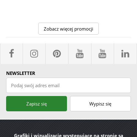
Zobacz więcej promocji
facebook sklepyBELPOL
instagram belpol.dor
pinterest
youtube sk
youtub
l
NEWSLETTER
Podaj swój adres email
Zapisz się
Wypisz się
Grafiki i wizualizacje występujące na stronie są