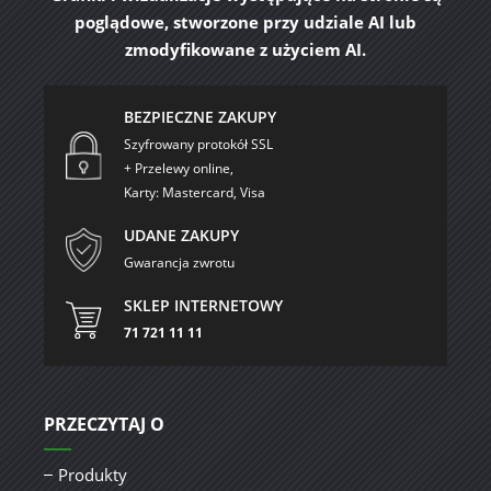
poglądowe, stworzone przy udziale AI lub
zmodyfikowane z użyciem AI.
BEZPIECZNE ZAKUPY
Szyfrowany protokół SSL
+ Przelewy online,
Karty: Mastercard, Visa
UDANE ZAKUPY
Gwarancja zwrotu
SKLEP INTERNETOWY
71 721 11 11
PRZECZYTAJ O
Produkty