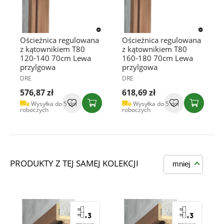
Ościeżnica regulowana
Ościeżnica regulowana
z kątownikiem T80
z kątownikiem T80
120-140 70cm Lewa
160-180 70cm Lewa
przylgowa
przylgowa
DRE
DRE
576,87 zł
618,69 zł
Wysyłka do 5 dni
Wysyłka do 5 dni
roboczych
roboczych
PRODUKTY Z TEJ SAMEJ KOLEKCJI
mniej