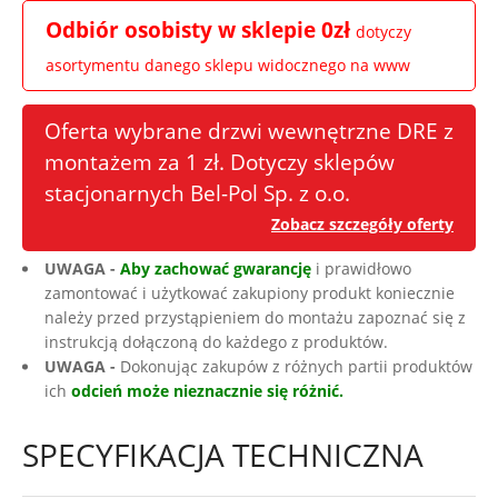
Odbiór osobisty w sklepie 0zł
dotyczy
asortymentu danego sklepu widocznego na www
Oferta wybrane drzwi wewnętrzne DRE z
montażem za 1 zł. Dotyczy sklepów
stacjonarnych Bel-Pol Sp. z o.o.
Zobacz szczegóły oferty
UWAGA -
Aby zachować gwarancję
i prawidłowo
zamontować i użytkować zakupiony produkt koniecznie
należy przed przystąpieniem do montażu zapoznać się z
instrukcją dołączoną do każdego z produktów.
UWAGA -
Dokonując zakupów z różnych partii produktów
ich
odcień może nieznacznie się różnić.
SPECYFIKACJA TECHNICZNA