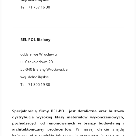
Tel.:
71 757 16 30
BEL-POL Bielany
oddział we Wrocławiu
ul. Czekoladowa 20
55-040
Bielany Wrocławskie
,
woj.
dolnośląskie
Tel.:
71 390 19 30
Specjalnością firmy BEL-POL jest detaliczna oraz hurtowa
dystrybucja wysokiej klasy materiałów wykończeniowych,
pochodzących od renomowanych w branży budowlanej i
architektonicznej producentów
. W naszej ofercie znajdą
Państwo takie produkty jak drzwi: > przesuwne, > szklane, >