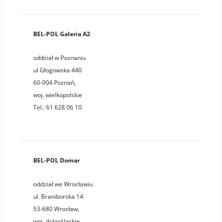
BEL-POL Galeria A2
oddział w Poznaniu
ul Głogowska 440
60-004
Poznań
,
woj.
wielkopolskie
Tel.:
61 628 06 10
BEL-POL Domar
oddział we Wrocławiu
ul. Braniborska 14
53-680
Wrocław
,
woj.
dolnośląskie