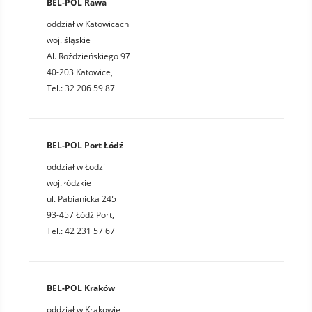
BEL-POL Rawa
oddział w Katowicach
woj. śląskie
Al. Roździeńskiego 97
40-203 Katowice,
Tel.: 32 206 59 87
BEL-POL Port Łódź
oddział w Łodzi
woj. łódzkie
ul. Pabianicka 245
93-457 Łódź Port,
Tel.: 42 231 57 67
BEL-POL Kraków
oddział w Krakowie