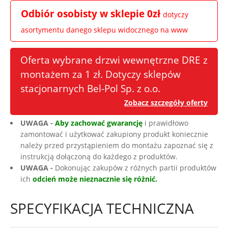
Odbiór osobisty w sklepie 0zł
dotyczy
asortymentu danego sklepu widocznego na www
Oferta wybrane drzwi wewnętrzne DRE z
montażem za 1 zł. Dotyczy sklepów
stacjonarnych Bel-Pol Sp. z o.o.
Zobacz szczegóły oferty
UWAGA -
Aby zachować gwarancję
i prawidłowo
zamontować i użytkować zakupiony produkt koniecznie
należy przed przystąpieniem do montażu zapoznać się z
instrukcją dołączoną do każdego z produktów.
UWAGA -
Dokonując zakupów z różnych partii produktów
ich
odcień może nieznacznie się różnić.
SPECYFIKACJA TECHNICZNA