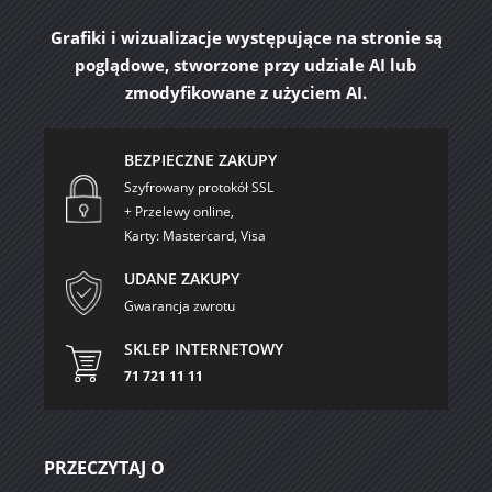
Grafiki i wizualizacje występujące na stronie są
poglądowe, stworzone przy udziale AI lub
zmodyfikowane z użyciem AI.
BEZPIECZNE ZAKUPY
Szyfrowany protokół SSL
+ Przelewy online,
Karty: Mastercard, Visa
UDANE ZAKUPY
Gwarancja zwrotu
SKLEP INTERNETOWY
71 721 11 11
PRZECZYTAJ O