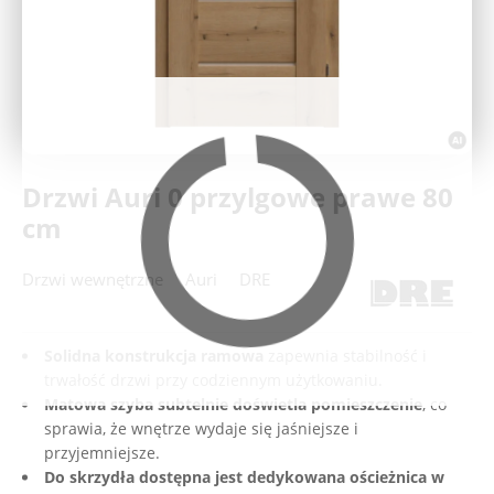
Deweloperzy
Aktualności
Drzwi Auri 0 przylgowe prawe 80
cm
Drzwi wewnętrzne
Auri
DRE
Solidna konstrukcja ramowa
zapewnia stabilność i
trwałość drzwi przy codziennym użytkowaniu.
Matowa szyba subtelnie doświetla pomieszczenie
, co
sprawia, że wnętrze wydaje się jaśniejsze i
przyjemniejsze.
Do skrzydła dostępna jest dedykowana ościeżnica w