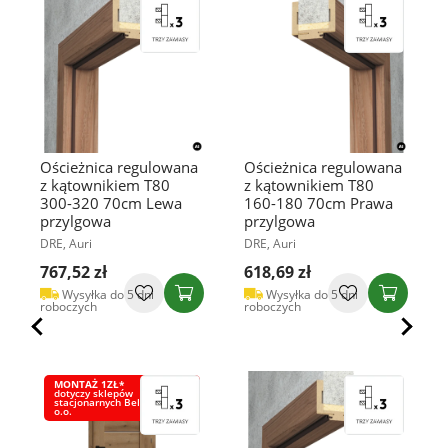
Ościeżnica regulowana
Ościeżnica regulowana
z kątownikiem T80
z kątownikiem T80
300-320 70cm Lewa
160-180 70cm Prawa
przylgowa
przylgowa
DRE, Auri
DRE, Auri
767,52 zł
618,69 zł
Wysyłka do 5 dni
Wysyłka do 5 dni
roboczych
roboczych
MONTAŻ 1ZŁ*
dotyczy sklepów
stacjonarnych Bel-Pol Sp. z
o.o.