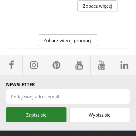
Zobacz więcej
Zobacz więcej promocji
facebook sklepyBELPOL
instagram belpol.dor
pinterest
youtube sk
youtub
l
NEWSLETTER
Podaj swój adres email
Zapisz się
Wypisz się