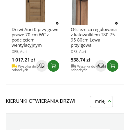
Drzwi Auri 0 przylgowe
Ościeżnica regulowana
prawe 70 cm WC z
z kątownikiem T80 75-
podcięciem
95 80cm Lewa
wentylacyjnym
przylgowa
DRE, Auri
DRE, Auri
1 017,21 zł
538,74 zł
Wysyłka do 5 dni
Wysyłka do 40 dni
roboczych
roboczych
KIERUNKI OTWIERANIA DRZWI
mniej