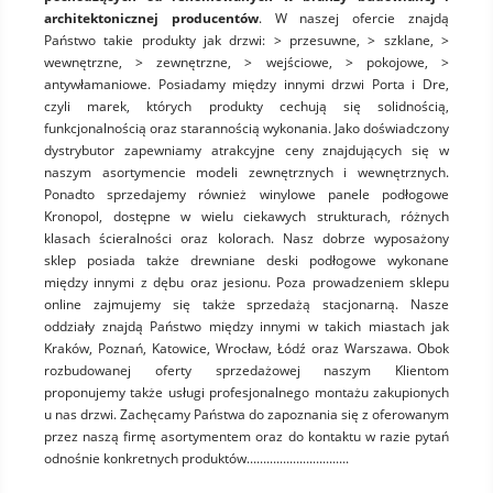
architektonicznej producentów
. W naszej ofercie znajdą
Państwo takie produkty jak drzwi: > przesuwne, > szklane, >
wewnętrzne, > zewnętrzne, > wejściowe, > pokojowe, >
antywłamaniowe. Posiadamy między innymi drzwi Porta i Dre,
czyli marek, których produkty cechują się solidnością,
funkcjonalnością oraz starannością wykonania. Jako doświadczony
dystrybutor zapewniamy atrakcyjne ceny znajdujących się w
naszym asortymencie modeli zewnętrznych i wewnętrznych.
Ponadto sprzedajemy również winylowe panele podłogowe
Kronopol, dostępne w wielu ciekawych strukturach, różnych
klasach ścieralności oraz kolorach. Nasz dobrze wyposażony
sklep posiada także drewniane deski podłogowe wykonane
między innymi z dębu oraz jesionu. Poza prowadzeniem sklepu
online zajmujemy się także sprzedażą stacjonarną. Nasze
oddziały znajdą Państwo między innymi w takich miastach jak
Kraków, Poznań, Katowice, Wrocław, Łódź oraz Warszawa. Obok
rozbudowanej oferty sprzedażowej naszym Klientom
proponujemy także usługi profesjonalnego montażu zakupionych
u nas drzwi. Zachęcamy Państwa do zapoznania się z oferowanym
przez naszą firmę asortymentem oraz do kontaktu w razie pytań
odnośnie konkretnych produktów...............................