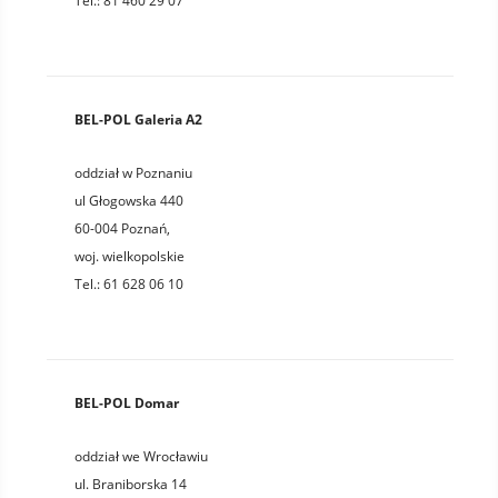
Tel.:
81 460 29 07
BEL-POL Galeria A2
oddział w Poznaniu
ul Głogowska 440
60-004
Poznań
,
woj.
wielkopolskie
Tel.:
61 628 06 10
BEL-POL Domar
oddział we Wrocławiu
ul. Braniborska 14