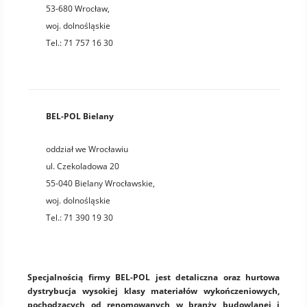
53-680
Wrocław
,
woj.
dolnośląskie
Tel.:
71 757 16 30
BEL-POL Bielany
oddział we Wrocławiu
ul. Czekoladowa 20
55-040
Bielany Wrocławskie
,
woj.
dolnośląskie
Tel.:
71 390 19 30
Specjalnością firmy BEL-POL jest detaliczna oraz hurtowa
dystrybucja wysokiej klasy materiałów wykończeniowych,
pochodzących od renomowanych w branży budowlanej i