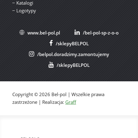
Katalogi
Logotypy
www.bel-pol.pl
/bel-pol-sp-z-o-o
/sklepyBELPOL
/belpol.doradzimy.zamontujemy
/sklepyBELPOL
Copyright © 2026 Bel-pol | Wszelkie prawa
zastrzeżone | Realizacja:
Graff