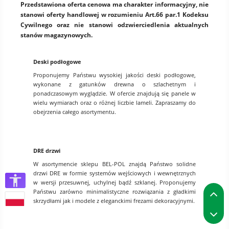
Przedstawiona oferta cenowa ma charakter informacyjny, nie
stanowi oferty handlowej w rozumieniu Art.66 par.1 Kodeksu
Cywilnego oraz nie stanowi odzwierciedlenia aktualnych
stanów magazynowych.
Deski podłogowe
Proponujemy Państwu wysokiej jakości deski podłogowe,
wykonane z gatunków drewna o szlachetnym i
ponadczasowym wyglądzie. W ofercie znajdują się panele w
wielu wymiarach oraz o różnej liczbie lameli. Zapraszamy do
obejrzenia całego asortymentu.
DRE drzwi
W asortymencie sklepu BEL-POL znajdą Państwo solidne
drzwi DRE w formie systemów wejściowych i wewnętrznych
w wersji przesuwnej, uchylnej bądź szklanej. Proponujemy
P
Państwu zarówno minimalistyczne rozwiązania z gładkimi
skrzydłami jak i modele z eleganckimi frezami dekoracyjnymi.
P