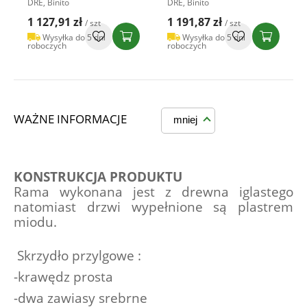
DRE, Binito
DRE, Binito
1 127,91 zł
1 191,87 zł
/ szt
/ szt
Wysyłka do 5 dni
Wysyłka do 5 dni
roboczych
roboczych
WAŻNE INFORMACJE
mniej
KONSTRUKCJA PRODUKTU
Rama wykonana jest z drewna iglastego 
natomiast drzwi wypełnione są plastrem 
miodu.
 Skrzydło przylgowe :
-krawędz prosta 
-dwa zawiasy srebrne