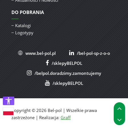
DO POBRANIA
Katalogi
Logotypy
www.bel-pol.pl
/bel-pol-sp-z-o-o
/sklepyBELPOL
/belpol.doradzimy.zamontujemy
/sklepyBELPOL
P
Copyright © 2026 Bel-pol | Wszelkie prawa
P
zastrzeżone | Realizacja:
Graff