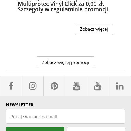
Multiprotec Vinyl Click za 0,99 zł.
Szczegóły w regulaminie promocji.
Zobacz więcej
Zobacz więcej promocji
facebook sklepyBELPOL
instagram belpol.dor
pinterest
youtube sk
youtub
l
NEWSLETTER
Podaj swój adres email