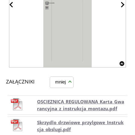
ZAŁĄCZNIKI
mniej
OSCIEZNICA_REGULOWANA_Karta_Gwa
rancyjna_z_instrukcja_montazu.pdf
Skrzydlo_drzwiowe_przylgowe_Instruk
cja_obslugi.pdf