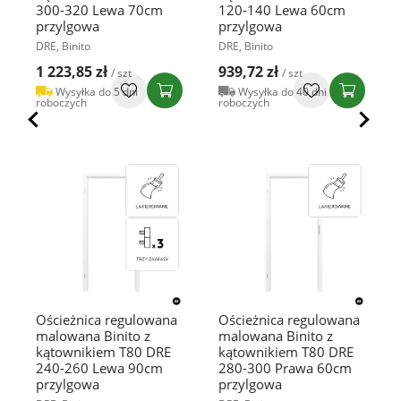
300-320 Lewa 70cm
120-140 Lewa 60cm
przylgowa
przylgowa
DRE, Binito
DRE, Binito
1 223,85 zł
939,72 zł
/ szt
/ szt
Wysyłka do 5 dni
Wysyłka do 40 dni
roboczych
roboczych
Ościeżnica regulowana
Ościeżnica regulowana
malowana Binito z
malowana Binito z
kątownikiem T80 DRE
kątownikiem T80 DRE
240-260 Lewa 90cm
280-300 Prawa 60cm
przylgowa
przylgowa