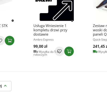
 STK
Usługa Wniesienie 1
Zestaw 
kompletu drzwi przy
woski d
dostawie
paneli Q
Ambro Express
Quick-Step
99,00 zł
241,45 
Wysyłka do 5 dni
Wysyłk
roboczych
ej