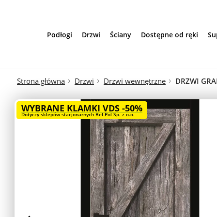
Przejdź do treści
Podłogi
Drzwi
Ściany
Dostępne od ręki
Su
Strona główna
Drzwi
Drzwi wewnętrzne
DRZWI GRA
WYBRANE KLAMKI VDS -50%
Dotyczy sklepów stacjonarnych Bel-Pol Sp. z o.o.