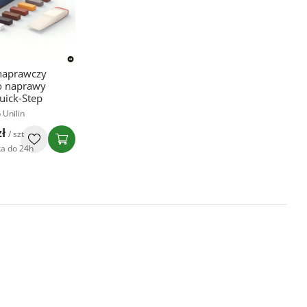
naprawczy
o naprawy
uick-Step
 Unilin
zł
/ szt
a do 24h