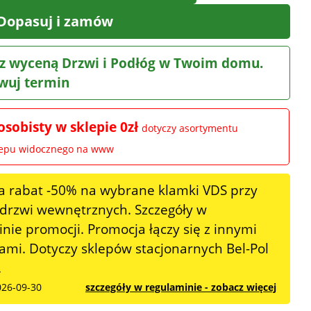
Dopasuj i zamów
z wyceną Drzwi i Podłóg w Twoim domu.
wuj termin
osobisty w sklepie 0zł
dotyczy asortymentu
lepu widocznego na www
a rabat -50% na wybrane klamki VDS przy
 drzwi wewnętrznych. Szczegóły w
nie promocji. Promocja łączy się z innymi
mi. Dotyczy sklepów stacjonarnych Bel-Pol
.
026-09-30
szczegóły w regulaminie - zobacz więcej