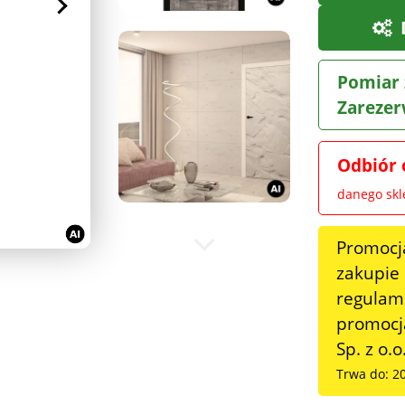
Pomiar 
Zarezer
Odbiór 
danego sk
Promocj
zakupie
regulami
promocja
Sp. z o.o
Trwa do: 2