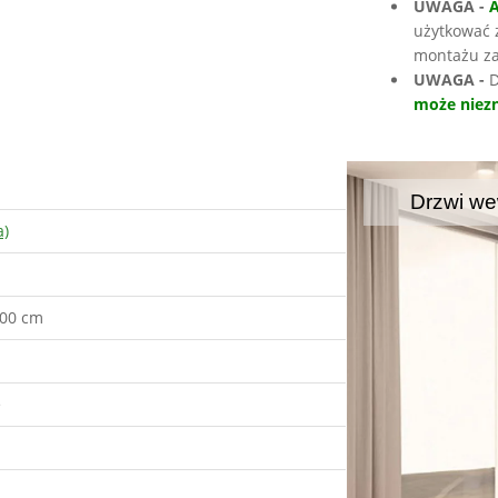
UWAGA -
użytkować 
montażu za
UWAGA -
D
może niezn
Drzwi we
a)
100 cm
e