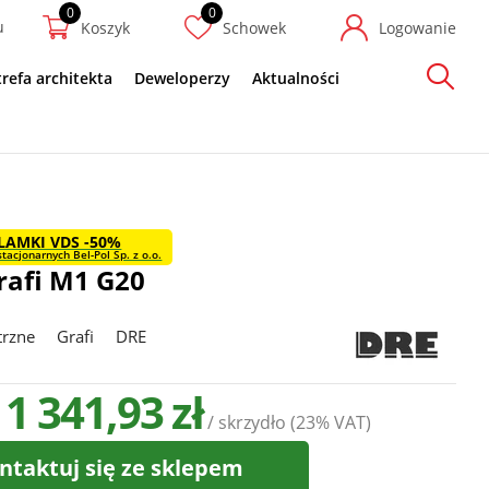
u
Koszyk
Schowek
Logowanie
trefa architekta
Deweloperzy
Aktualności
Szukaj
LAMKI VDS -50%
tacjonarnych Bel-Pol Sp. z o.o.
rafi M1 G20
trzne
Grafi
DRE
 1 341,93 zł
/ skrzydło
(23% VAT)
ntaktuj się ze sklepem