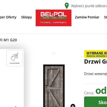
Wybierz punkt odbior
per Oferty
Sklepy
Zamów Pomiar
S
FI M1 G20
WYBRANE K
Dotyczy sklepów s
Drzwi G
Drzwi wewnę
od
Cena:
Sko