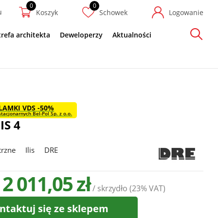
u
Koszyk
Schowek
Logowanie
trefa architekta
Deweloperzy
Aktualności
Szukaj
LAMKI VDS -50%
tacjonarnych Bel-Pol Sp. z o.o.
IS 4
trzne
Ilis
DRE
 2 011,05 zł
/ skrzydło
(23% VAT)
ntaktuj się ze sklepem