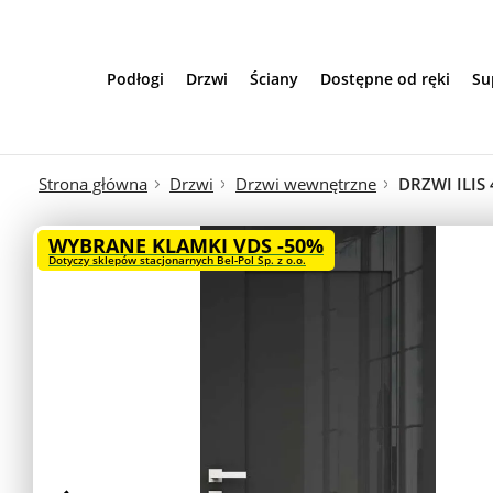
Przejdź do treści
Podłogi
Drzwi
Ściany
Dostępne od ręki
Su
Strona główna
Drzwi
Drzwi wewnętrzne
DRZWI ILIS 
WYBRANE KLAMKI VDS -50%
Dotyczy sklepów stacjonarnych Bel-Pol Sp. z o.o.