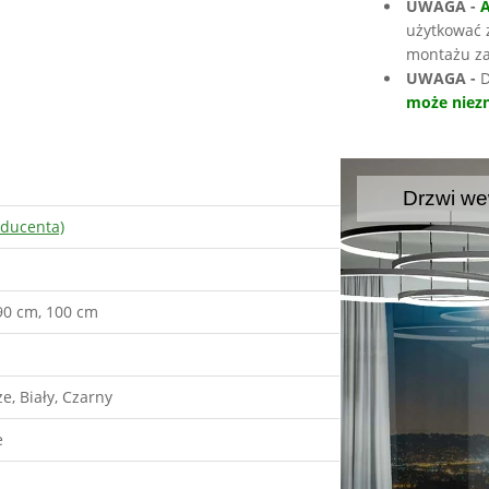
UWAGA -
użytkować 
montażu za
UWAGA -
D
może niezn
Drzwi we
oducenta)
90 cm, 100 cm
że, Biały, Czarny
e