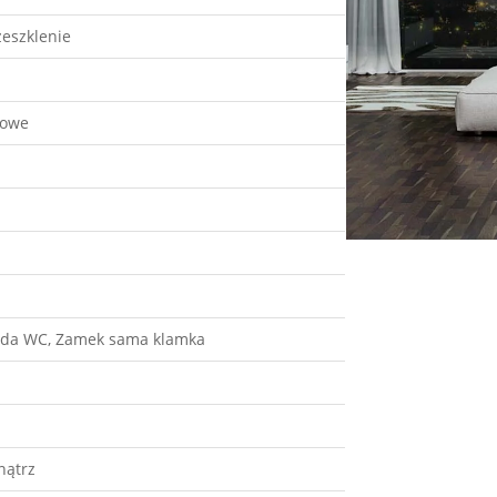
zeszklenie
gowe
kada WC, Zamek sama klamka
nątrz