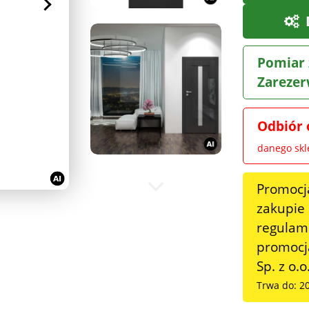
Pomiar 
Zarezer
Odbiór 
danego sk
Promocj
zakupie
regulami
promocja
Sp. z o.o
Trwa do: 2