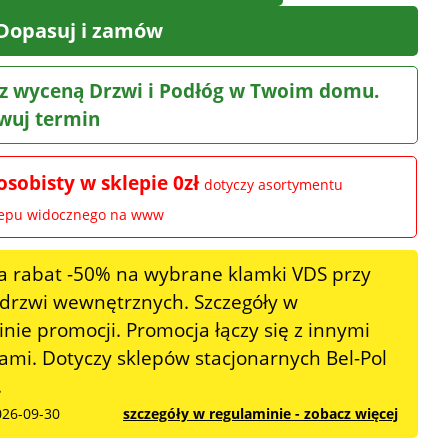
Dopasuj i zamów
z wyceną Drzwi i Podłóg w Twoim domu.
wuj termin
osobisty w sklepie 0zł
dotyczy asortymentu
lepu widocznego na www
a rabat -50% na wybrane klamki VDS przy
 drzwi wewnętrznych. Szczegóły w
nie promocji. Promocja łączy się z innymi
mi. Dotyczy sklepów stacjonarnych Bel-Pol
.
026-09-30
szczegóły w regulaminie - zobacz więcej