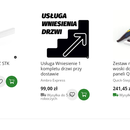
 STK
Usługa Wniesienie 1
Zestaw 
kompletu drzwi przy
woski d
dostawie
paneli Q
Ambro Express
Quick-Step
99,00 zł
241,45 
Wysyłka do 5 dni
Wysyłk
roboczych