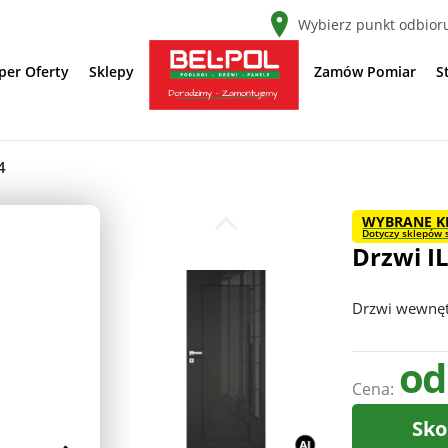
Wybierz punkt odbior
per Oferty
Sklepy
Zamów Pomiar
S
4
WYBRANE K
Dotyczy sklepów s
Drzwi IL
Drzwi wewnę
od
Cena:
Sko