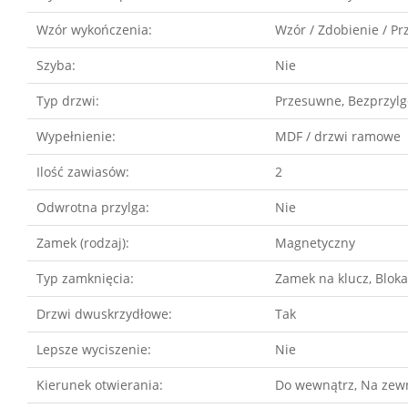
Wzór wykończenia:
Wzór / Zdobienie / Pr
Szyba:
Nie
Typ drzwi:
Przesuwne, Bezprzyl
Wypełnienie:
MDF / drzwi ramowe
Ilość zawiasów:
2
Odwrotna przylga:
Nie
Zamek (rodzaj):
Magnetyczny
Typ zamknięcia:
Zamek na klucz, Blo
Drzwi dwuskrzydłowe:
Tak
Lepsze wyciszenie:
Nie
Kierunek otwierania:
Do wewnątrz, Na zew