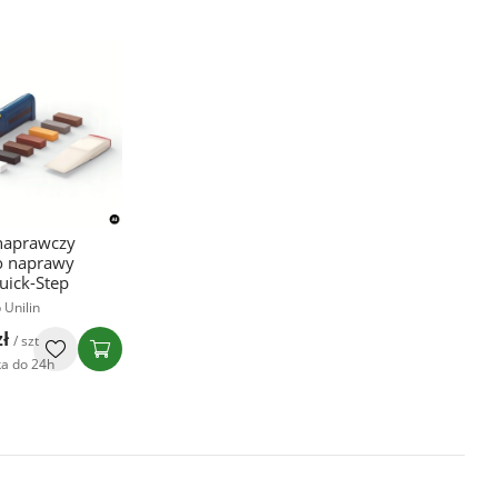
naprawczy
o naprawy
uick-Step
 Unilin
zł
/ szt
a do 24h