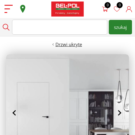
Przejdź do treści
Podłogi
szukaj
wpisz nazwę produktu
Szukaj
Drzwi
Drzwi ukryte
Ściany
Dostępne od ręki
Super Oferty
Sklepy
Zamów Pomiar
Strefa architekta