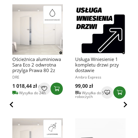
Ościeżnica aluminiowa
Usługa Wniesienie 1
Sara Eco 2 odwrotna
kompletu drzwi przy
przylga Prawa 80 2z
dostawie
DRE
Ambro Express
1 018,44 zł
99,00 zł
/ szt
Wysyłka do 24h
Wysyłka do 5 dni
roboczych