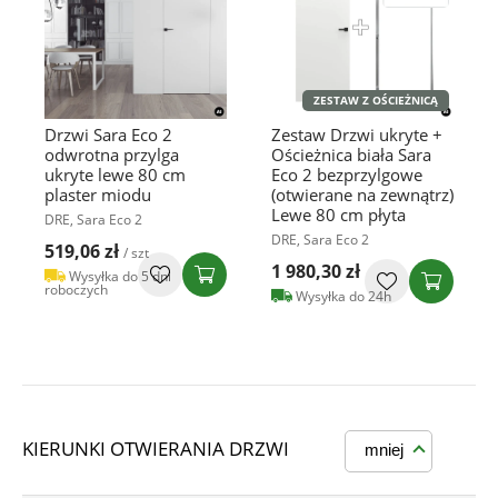
ZESTAW Z OŚCIEŻNICĄ
Drzwi Sara Eco 2
Zestaw Drzwi ukryte +
odwrotna przylga
Ościeżnica biała Sara
ukryte lewe 80 cm
Eco 2 bezprzylgowe
plaster miodu
(otwierane na zewnątrz)
Lewe 80 cm płyta
DRE, Sara Eco 2
DRE, Sara Eco 2
519,06 zł
/ szt
1 980,30 zł
Wysyłka do 5 dni
roboczych
Wysyłka do 24h
KIERUNKI OTWIERANIA DRZWI
mniej