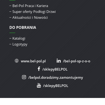
Bel-Pol Praca i Kariera
Super oferty Podłogi Drzwi
Aktualności i Nowości
DO POBRANIA
Katalogi
Logotypy
www.bel-pol.pl
/bel-pol-sp-z-o-o
/sklepyBELPOL
/belpol.doradzimy.zamontujemy
/sklepyBELPOL