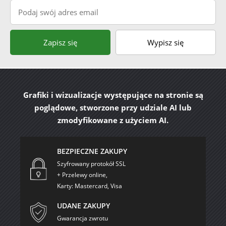
Podaj swój adres email
Zapisz się
Wypisz się
Grafiki i wizualizacje występujące na stronie są
poglądowe, stworzone przy udziale AI lub
zmodyfikowane z użyciem AI.
BEZPIECZNE ZAKUPY
Szyfrowany protokół SSL
+ Przelewy online,
Karty: Mastercard, Visa
UDANE ZAKUPY
Gwarancja zwrotu