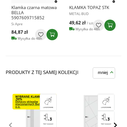
Klamka czarna matowa
KLAMKA TOPAZ STK
BELLA
METAL-BUD
5907609715852
49,62 zł
/ szt
Si Apre
Wysyłka do 48h
84,87 zł
Wysyłka do 48h
PRODUKTY Z TEJ SAMEJ KOLEKCJI
mniej
WYBRANE KLAMKI VDS
-50%
Dotyczy sklepów
stacjonarnych Bel-Pol Sp. z
o.o.