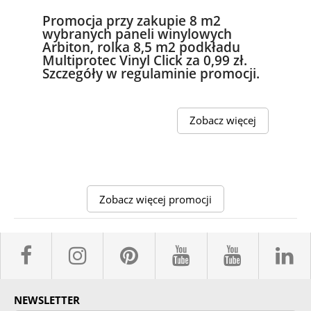
Promocja przy zakupie 8 m2
wybranych paneli winylowych
Arbiton, rolka 8,5 m2 podkładu
Multiprotec Vinyl Click za 0,99 zł.
Szczegóły w regulaminie promocji.
Zobacz więcej
Zobacz więcej promocji
facebook sklepyBELPOL
instagram belpol.dor
pinterest
youtube sk
youtub
l
NEWSLETTER