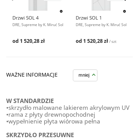
Drzwi SOL 4
Drzwi SOL 1
DRE, Supreme by K. Miruć Sol
DRE, Supreme by K. Miruć Sol
od 1 520,28 zł
od 1 520,28 zł
/ szt
WAŻNE INFORMACJE
mniej
W STANDARDZIE
•skrzydło malowane lakierem akrylowym UV
•rama z płyty drewnopochodnej
•wypełnienie płyta wiórowa pełna
SKRZYDŁO PRZESUWNE