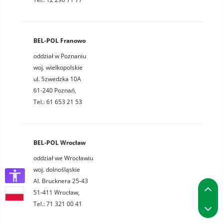
BEL-POL Franowo
oddział w Poznaniu
woj. wielkopolskie
ul. Szwedzka 10A
61-240 Poznań,
Tel.: 61 653 21 53
BEL-POL Wrocław
oddział we Wrocławiu
woj. dolnośląskie
Al. Brucknera 25-43
P
51-411 Wrocław,
P
Tel.: 71 321 00 41