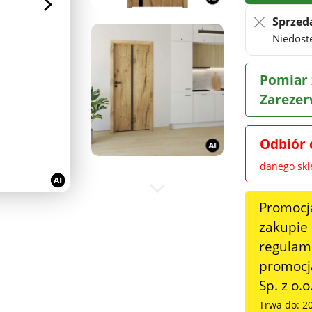
Sprzed
Niedost
Pomiar 
Zarezer
Odbiór 
danego sk
Promocj
zakupie
regulami
promocja
Sp. z o.o
Trwa do: 2