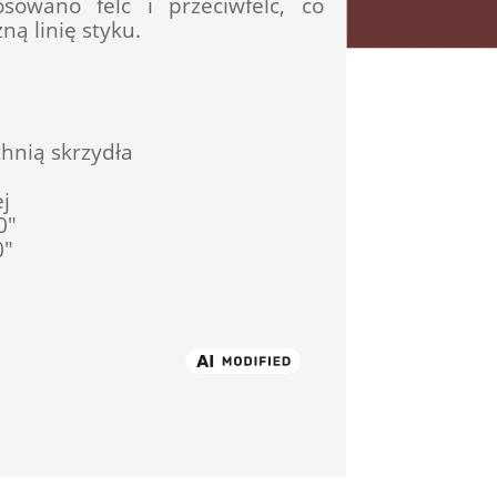
owano felc i przeciwfelc, co 
ą linię styku.
chnią skrzydła
ej
0"
0"