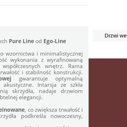
Drzwi we
ych 
Pure Line
 od 
Ego-Line
o wzornictwa i minimalistycznej 
akość wykonania z wyrafinowaną 
e współczesnych wnętrz. Rama 
ałość i stabilność konstrukcji. 
owej
gwarantuje optymalną 
wytrzymałość oraz doskonałe właściwości akustyczne. Intarsja ze szkła 
nią skrzydła, nadaje drzwiom 
elnej elegancji. 
leinowane
, co zwiększa trwałość i 
rzydła podkreśla nowoczesny, 