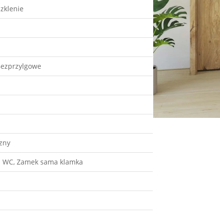
szklenie
Bezprzylgowe
zny
a WC, Zamek sama klamka