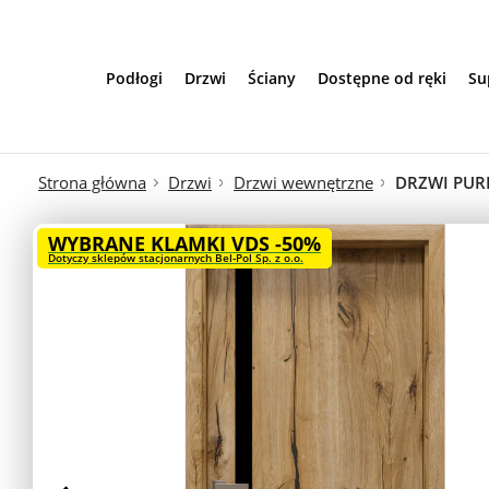
Przejdź do treści
Podłogi
Drzwi
Ściany
Dostępne od ręki
Su
Strona główna
Drzwi
Drzwi wewnętrzne
DRZWI PURE
WYBRANE KLAMKI VDS -50%
Dotyczy sklepów stacjonarnych Bel-Pol Sp. z o.o.