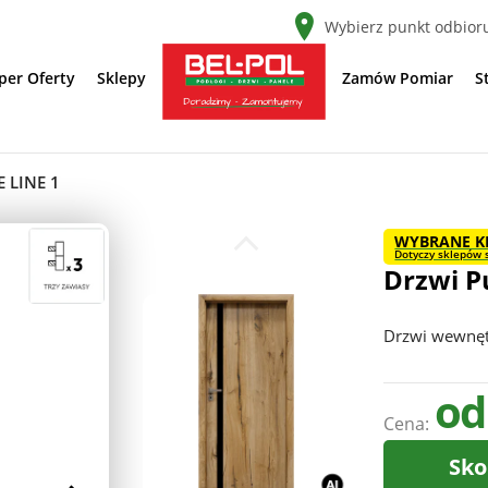
Wybierz punkt odbior
per Oferty
Sklepy
Zamów Pomiar
S
 LINE 1
WYBRANE K
Dotyczy sklepów s
Drzwi P
Drzwi wewnę
od
Cena:
Sko