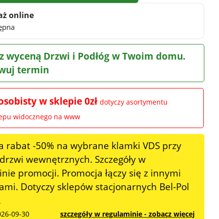
aż online
ępna
z wyceną Drzwi i Podłóg w Twoim domu.
wuj termin
osobisty w sklepie 0zł
dotyczy asortymentu
lepu widocznego na www
a rabat -50% na wybrane klamki VDS przy
 drzwi wewnętrznych. Szczegóły w
nie promocji. Promocja łączy się z innymi
mi. Dotyczy sklepów stacjonarnych Bel-Pol
.
026-09-30
szczegóły w regulaminie - zobacz więcej