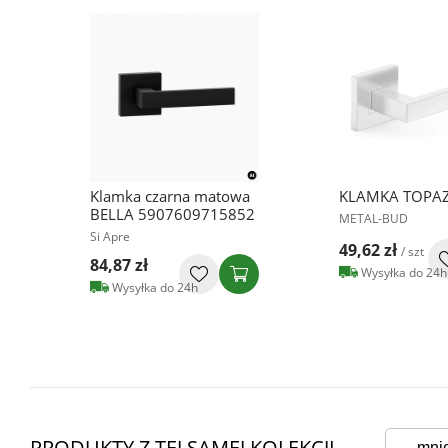
Klamka czarna matowa
KLAMKA TOPAZ
BELLA 5907609715852
METAL-BUD
Si Apre
49,62 zł
/ szt
84,87 zł
Wysyłka do 24h
Wysyłka do 24h
PRODUKTY Z TEJ SAMEJ KOLEKCJI
mni