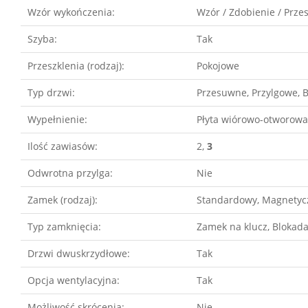
Wzór wykończenia:
Wzór / Zdobienie / Prze
Szyba:
Tak
Przeszklenia (rodzaj):
Pokojowe
Typ drzwi:
Przesuwne, Przylgowe, 
Wypełnienie:
Płyta wiórowo-otworowa
Ilość zawiasów:
2,
3
Odwrotna przylga:
Nie
Zamek (rodzaj):
Standardowy, Magnetyc
Typ zamknięcia:
Zamek na klucz, Blokad
Drzwi dwuskrzydłowe:
Tak
Opcja wentylacyjna:
Tak
Możliwość skrócenia:
Nie