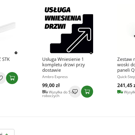
 STK
Usługa Wniesienie 1
Zestaw 
kompletu drzwi przy
woski d
dostawie
paneli Q
Ambro Express
Quick-Step
99,00 zł
241,45 
Wysyłka do 5 dni
Wysyłk
roboczych
ej