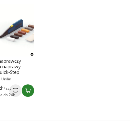
naprawczy
o naprawy
uick-Step
 Unilin
zł
/ szt
a do 24h