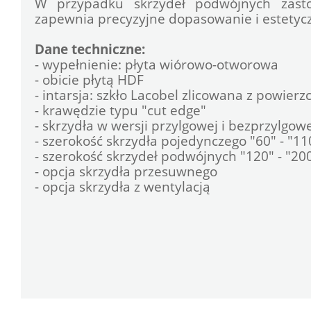
W przypadku skrzydeł podwójnych zastos
zapewnia precyzyjne dopasowanie i estetyczn
Dane techniczne:
- wypełnienie: płyta wiórowo-otworowa
- obicie płytą HDF
- intarsja: szkło Lacobel zlicowana z powierz
- krawędzie typu "cut edge"
- skrzydła w wersji przylgowej i bezprzylgow
- szerokość skrzydła pojedynczego "60" - "11
- szerokość skrzydeł podwójnych "120" - "20
- opcja skrzydła przesuwnego
- opcja skrzydła z wentylacją
