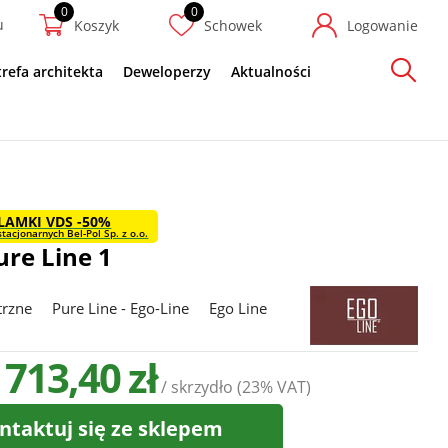
u
Koszyk
Schowek
Logowanie
trefa architekta
Deweloperzy
Aktualności
Szukaj
LAMKI VDS -50%
tacjonarnych Bel-Pol Sp. z o.o.
ure Line 1
trzne
Pure Line - Ego-Line
Ego Line
 713,40 zł
/ skrzydło
(23% VAT)
ntaktuj się ze sklepem