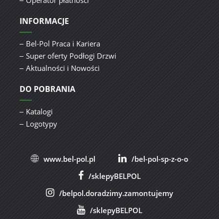
Operator płatności
INFORMACJE
Bel-Pol Praca i Kariera
Super oferty Podłogi Drzwi
Aktualności i Nowości
DO POBRANIA
Katalogi
Logotypy
www.bel-pol.pl
/bel-pol-sp-z-o-o
/sklepyBELPOL
/belpol.doradzimy.zamontujemy
/sklepyBELPOL