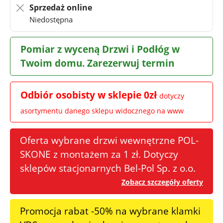
Sprzedaż online
Niedostępna
Pomiar z wyceną Drzwi i Podłóg w
Twoim domu. Zarezerwuj termin
Odbiór osobisty w sklepie 0zł
dotyczy
asortymentu danego sklepu widocznego na www
Oferta wybrane drzwi wewnętrzne POL-
SKONE z montażem za 1 zł. Dotyczy
sklepów stacjonarnych Bel-Pol Sp. z o.o.
Zobacz szczegóły oferty
Promocja rabat -50% na wybrane klamki