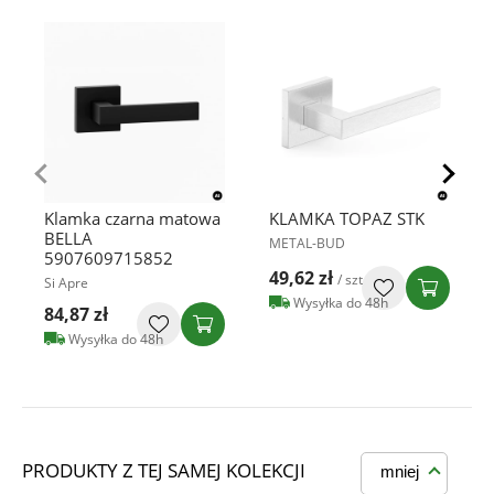
Klamka czarna matowa
KLAMKA TOPAZ STK
BELLA
METAL-BUD
5907609715852
49,62 zł
/ szt
Si Apre
Wysyłka do 48h
84,87 zł
Wysyłka do 48h
PRODUKTY Z TEJ SAMEJ KOLEKCJI
mniej