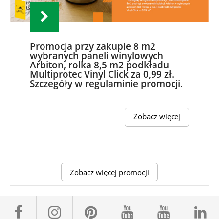
Promocja przy zakupie 8 m2
wybranych paneli winylowych
Arbiton, rolka 8,5 m2 podkładu
Multiprotec Vinyl Click za 0,99 zł.
Szczegóły w regulaminie promocji.
Zobacz więcej
Zobacz więcej promocji
facebook sklepyBELPOL
instagram belpol.dor
pinterest
youtube sk
youtub
l