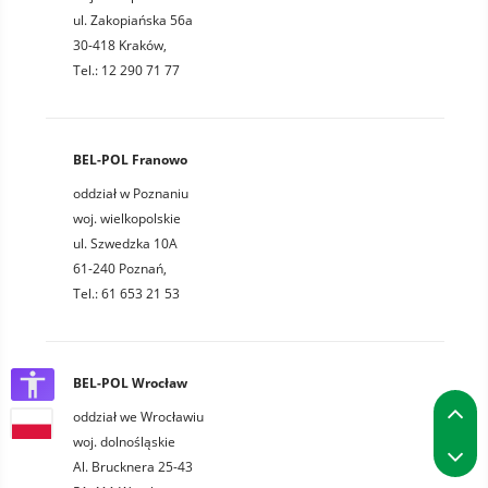
ul. Zakopiańska 56a
30-418 Kraków,
Tel.: 12 290 71 77
BEL-POL Franowo
oddział w Poznaniu
woj. wielkopolskie
ul. Szwedzka 10A
61-240 Poznań,
Tel.: 61 653 21 53
BEL-POL Wrocław
P
oddział we Wrocławiu
woj. dolnośląskie
P
Al. Brucknera 25-43