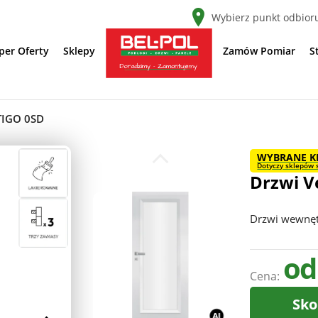
Wybierz punkt odbior
per Oferty
Sklepy
Zamów Pomiar
S
TIGO 0SD
WYBRANE K
Dotyczy sklepów s
Drzwi V
Drzwi wewnę
od
Cena:
Sko