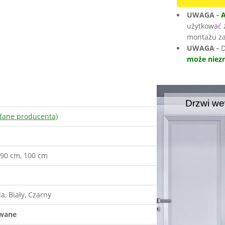
UWAGA -
użytkować 
montażu za
UWAGA -
D
może niezn
Drzwi we
dane producenta)
 90 cm, 100 cm
a, Biały, Czarny
owane