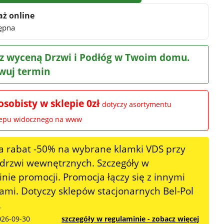
aż online
ępna
z wyceną Drzwi i Podłóg w Twoim domu.
wuj termin
osobisty w sklepie 0zł
dotyczy asortymentu
lepu widocznego na www
a rabat -50% na wybrane klamki VDS przy
 drzwi wewnętrznych. Szczegóły w
nie promocji. Promocja łączy się z innymi
mi. Dotyczy sklepów stacjonarnych Bel-Pol
.
026-09-30
szczegóły w regulaminie - zobacz więcej