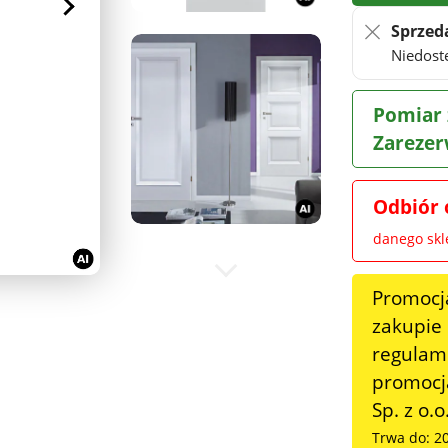
Sprzed
Niedost
Pomiar 
Zarezer
Odbiór 
danego sk
Promocj
zakupie
regulami
promocja
Sp. z o.o
Trwa do: 2