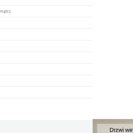
nątrz
Drzwi we