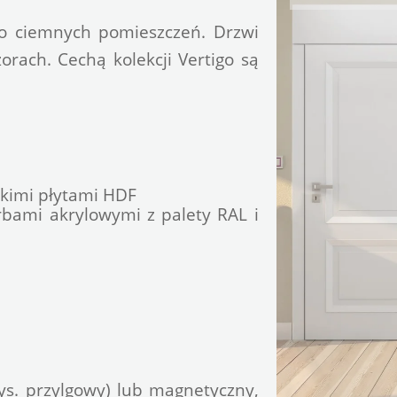
do ciemnych pomieszczeń. Drzwi 
rach. Cechą kolekcji Vertigo są 
dkimi płytami HDF
bami akrylowymi z palety RAL i 
s. przylgowy) lub magnetyczny, 