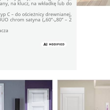
ny, na klucz, na wkładkę lub do 
typ C – do ościeżnicy drewnianej, 
DUO chrom satyna („60”-„80” – 2 
cza
