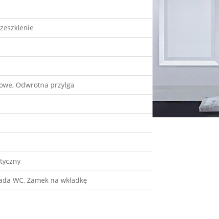
rzeszklenie
gowe, Odwrotna przylga
tyczny
kada WC, Zamek na wkładkę