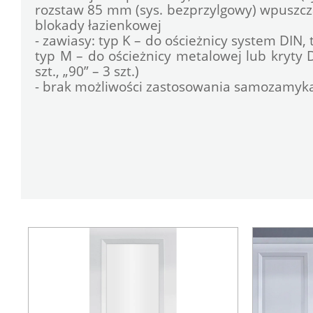
rozstaw 85 mm (sys. bezprzylgowy) wpuszcza
blokady łazienkowej
- zawiasy: typ K – do ościeżnicy system DIN, 
typ M – do ościeżnicy metalowej lub kryty 
szt., „90” – 3 szt.)
- brak możliwości zastosowania samozamyka