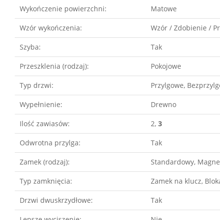
Wykończenie powierzchni:
Matowe
Wzór wykończenia:
Wzór / Zdobienie / P
Szyba:
Tak
Przeszklenia (rodzaj):
Pokojowe
Typ drzwi:
Przylgowe, Bezprzyl
Wypełnienie:
Drewno
Ilość zawiasów:
2,
3
Odwrotna przylga:
Tak
Zamek (rodzaj):
Standardowy, Magne
Typ zamknięcia:
Zamek na klucz, Blo
Drzwi dwuskrzydłowe:
Tak
Lepsze wyciszenie:
Nie