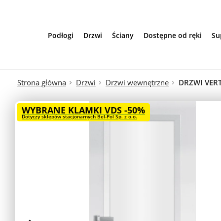
Przejdź do treści
Podłogi
Drzwi
Ściany
Dostępne od ręki
Su
Strona główna
Drzwi
Drzwi wewnętrzne
DRZWI VER
WYBRANE KLAMKI VDS -50%
Dotyczy sklepów stacjonarnych Bel-Pol Sp. z o.o.