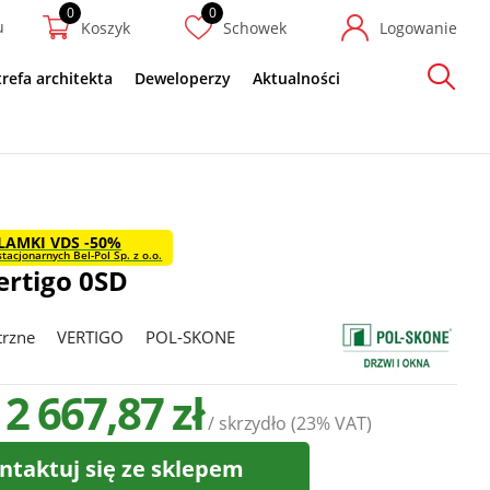
u
Koszyk
Schowek
Logowanie
trefa architekta
Deweloperzy
Aktualności
Szukaj
LAMKI VDS -50%
tacjonarnych Bel-Pol Sp. z o.o.
ertigo 0SD
trzne
VERTIGO
POL-SKONE
 2 667,87 zł
/ skrzydło
(23% VAT)
ntaktuj się ze sklepem