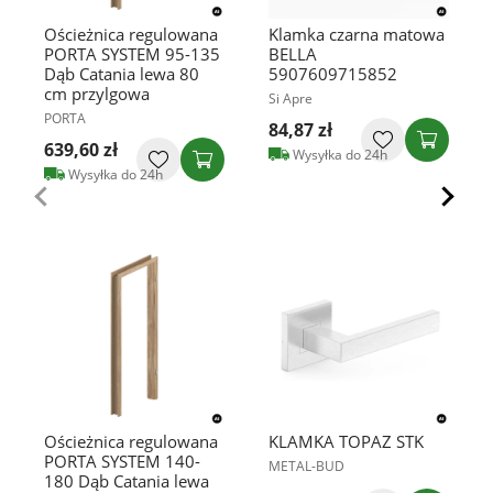
Ościeżnica regulowana
Klamka czarna matowa
PORTA SYSTEM 95-135
BELLA
Dąb Catania lewa 80
5907609715852
cm przylgowa
Si Apre
PORTA
84,87 zł
639,60 zł
Wysyłka do 24h
Wysyłka do 24h
Ościeżnica regulowana
KLAMKA TOPAZ STK
PORTA SYSTEM 140-
METAL-BUD
180 Dąb Catania lewa