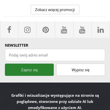
Zobacz więcej promocji
facebook sklepyBELPOL
instagram belpol.dor
pinterest
youtube sk
youtub
l
NEWSLETTER
Podaj swój adres email
Zapisz się
Wypisz się
Grafiki i wizualizacje występujące na stronie są
poglądowe, stworzone przy udziale AI lub
zmodyfikowane z użyciem AI.