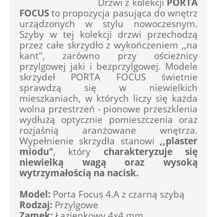
				Drzwi z kolekcji 
PORTA 
FOCUS
 to propozycja pasująca do wnętrz 
urządzonych w stylu nowoczesnym. 
Szyby w tej kolekcji drzwi przechodzą 
przez całe skrzydło z wykończeniem ,,na 
kant", zarówno przy ościeżnicy 
przylgowej jaki i bezprzylgowej. Modele 
skrzydeł PORTA FOCUS świetnie 
sprawdzą się w niewielkich 
mieszkaniach, w których liczy się każda 
wolna przestrzeń - pionowe przeszklenia 
wydłużą optycznie pomieszczenia oraz 
rozjaśnią aranżowane wnętrza. 
Wypełnienie skrzydła stanowi 
,,plaster 
miodu"
, który 
charakteryzuje się 
niewielką wagą oraz wysoką 
wytrzymałością na nacisk.
Model:
 Porta Focus 4.A z czarną szybą 
Rodzaj:
 Przylgowe 
Zamek: 
Łazienkowy 4x4 mm