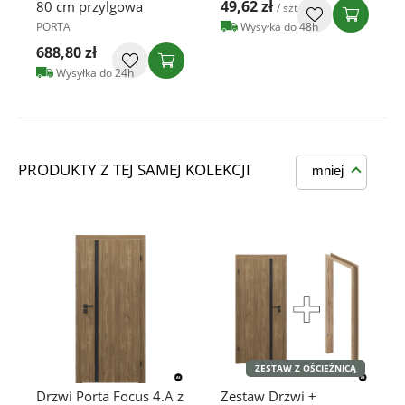
49,62 zł
80 cm przylgowa
/ szt
PORTA
Wysyłka do 48h
688,80 zł
Wysyłka do 24h
PRODUKTY Z TEJ SAMEJ KOLEKCJI
mniej
ZESTAW Z OŚCIEŻNICĄ
Drzwi Porta Focus 4.A z
Zestaw Drzwi +