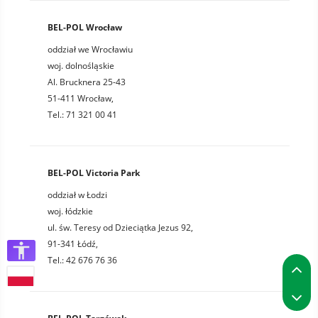
BEL-POL Wrocław
oddział we Wrocławiu
woj. dolnośląskie
Al. Brucknera 25-43
51-411 Wrocław,
Tel.: 71 321 00 41
BEL-POL Victoria Park
oddział w Łodzi
woj. łódzkie
ul. św. Teresy od Dzieciątka Jezus 92,
91-341 Łódź,
Tel.: 42 676 76 36
P
P