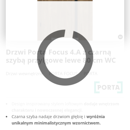
Deweloperzy
Aktualności
Drzwi Porta Focus 4.A z czarną
szybą przylgowe lewe 80 cm WC
Drzwi wewnętrzne
PORTA FOCUS
PORTA
Design inspirowany stylem loftowym
dodaje wnętrzom
charakteru i nowoczesnej elegancji.
Czarna szyba nadaje drzwiom głębię i
wyróżnia
unikalnym minimalistycznym wzornictwem.