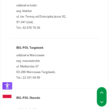
oddział w Łodzi
woj. łódzkie
ul. św. Teresy od Dzieciątka Jezus 92,
91-341 Łódź,
Tel.: 42 676 76 36
BEL-POL Targówek
oddział w Warszawie
woj. mazowieckie
ul. Malborska 37
03-286 Warszawa Targówek,
Tel.: 22 331 04 90
P
BEL-POL Skende
P