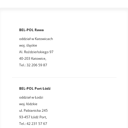
BEL-POL Rawa
oddział w Katowicach
woj. śląskie
Al. Roździeńskiego 97
40-203 Katowice,
Tel.: 32 206 59 87
BEL-POL Port Łódź
oddział w Łodzi
woj. łódzkie
ul. Pabianicka 245
93-457 Łódź Port,
Tel.: 42 231 57 67