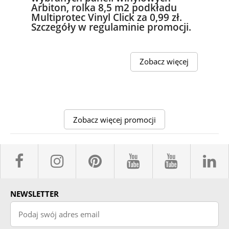
Arbiton, rolka 8,5 m2 podkładu
Multiprotec Vinyl Click za 0,99 zł.
Szczegóły w regulaminie promocji.
Zobacz więcej
Zobacz więcej promocji
facebook sklepyBELPOL
instagram belpol.dor
pinterest
youtube sk
youtub
l
NEWSLETTER
Podaj swój adres email