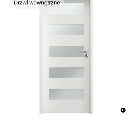
Drzwi wewnętrzne