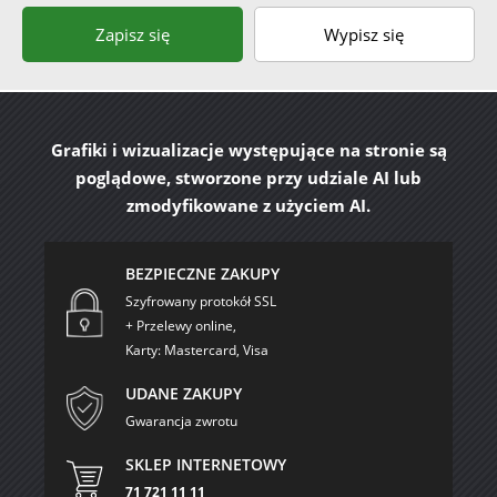
Zapisz się
Wypisz się
Grafiki i wizualizacje występujące na stronie są
poglądowe, stworzone przy udziale AI lub
zmodyfikowane z użyciem AI.
BEZPIECZNE ZAKUPY
Szyfrowany protokół SSL
+ Przelewy online,
Karty: Mastercard, Visa
UDANE ZAKUPY
Gwarancja zwrotu
SKLEP INTERNETOWY
71 721 11 11