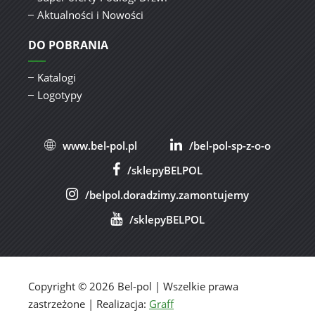
Aktualności i Nowości
DO POBRANIA
Katalogi
Logotypy
www.bel-pol.pl
/bel-pol-sp-z-o-o
/sklepyBELPOL
/belpol.doradzimy.zamontujemy
/sklepyBELPOL
Copyright © 2026 Bel-pol | Wszelkie prawa
zastrzeżone | Realizacja:
Graff