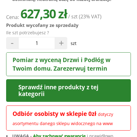
627,30 zł
/ szt
(23% VAT)
Cena:
Produkt wycofany ze sprzedaży
Ile szt potrzebujesz ?
-
+
szt
Pomiar z wyceną Drzwi i Podłóg w
Twoim domu. Zarezerwuj termin
Sprawdź inne produkty z tej
kategorii
Odbiór osobisty w sklepie 0zł
dotyczy
asortymentu danego sklepu widocznego na www
UWAGA -
Aby zachować gwarancję
i prawidłowo