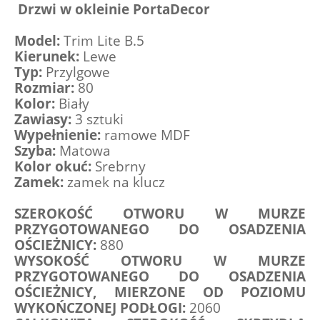
Drzwi w okleinie PortaDecor
Model:
 Trim Lite B.5
Kierunek:
 Lewe
Typ:
 Przylgowe
Rozmiar:
 80
Kolor:
 Biały
Zawiasy:
 3 sztuki 
Wypełnienie:
 ramowe MDF
Szyba:
 Matowa
Kolor okuć:
 Srebrny
Zamek:
 zamek na klucz
SZEROKOŚĆ OTWORU W MURZE 
PRZYGOTOWANEGO DO OSADZENIA 
OŚCIEŻNICY:
 880
WYSOKOŚĆ OTWORU W MURZE 
PRZYGOTOWANEGO DO OSADZENIA 
OŚCIEŻNICY, MIERZONE OD POZIOMU 
WYKOŃCZONEJ PODŁOGI:
 2060