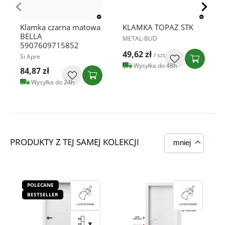
Klamka czarna matowa
KLAMKA TOPAZ STK
BELLA
METAL-BUD
5907609715852
49,62 zł
/ szt
Si Apre
Wysyłka do 48h
84,87 zł
Wysyłka do 24h
PRODUKTY Z TEJ SAMEJ KOLEKCJI
mniej
POLECANE
BESTSELLER