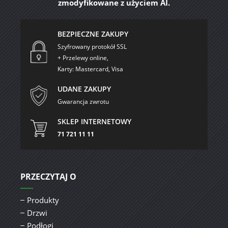
zmodyfikowane z użyciem AI.
BEZPIECZNE ZAKUPY
Szyfrowany protokół SSL
+ Przelewy online,
Karty: Mastercard, Visa
UDANE ZAKUPY
Gwarancja zwrotu
SKLEP INTERNETOWY
71 721 11 11
PRZECZYTAJ O
Produkty
Drzwi
Podłogi