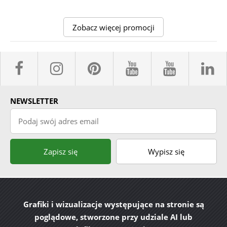
Zobacz więcej promocji
facebook sklepyBELPOL
instagram belpol.dor
pinterest
youtube sk
youtub
l
NEWSLETTER
Podaj swój adres email
Zapisz się
Wypisz się
Grafiki i wizualizacje występujące na stronie są
poglądowe, stworzone przy udziale AI lub