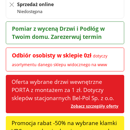
Sprzedaż online
Niedostępna
Pomiar z wyceną Drzwi i Podłóg w
Twoim domu. Zarezerwuj termin
Odbiór osobisty w sklepie 0zł
dotyczy
asortymentu danego sklepu widocznego na www
Oferta wybrane drzwi wewnętrzne
PORTA z montażem za 1 zł. Dotyczy
sklepów stacjonarnych Bel-Pol Sp. z o.o.
Zobacz szczegóły oferty
Promocja rabat -50% na wybrane klamki