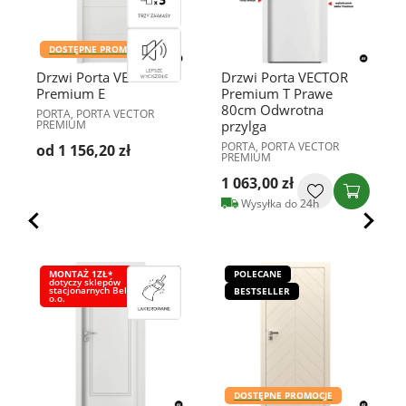
DOSTĘPNE PROMOCJE
Drzwi Porta VECTOR
Drzwi Porta VECTOR
Premium E
Premium T Prawe
80cm Odwrotna
PORTA, PORTA VECTOR
PREMIUM
przylga
PORTA, PORTA VECTOR
od 1 156,20 zł
PREMIUM
1 063,00 zł
Wysyłka do 24h
MONTAŻ 1ZŁ*
POLECANE
dotyczy sklepów
stacjonarnych Bel-Pol Sp. z
BESTSELLER
o.o.
DOSTĘPNE PROMOCJE