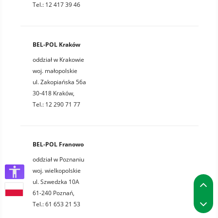
Tel.: 12 417 39 46
BEL-POL Kraków
oddział w Krakowie
woj. małopolskie
ul. Zakopiańska 56a
30-418 Kraków,
Tel.: 12 290 71 77
BEL-POL Franowo
oddział w Poznaniu
woj. wielkopolskie
P
ul. Szwedzka 10A
61-240 Poznań,
P
Tel.: 61 653 21 53