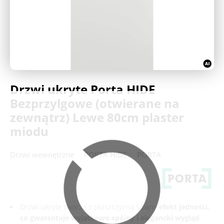
Deweloperzy
Aktualności
Drzwi ukryte Porta HIDE
Bezprzylgowe (otwierane na
zewnątrz) Lewe 80cm plaster
miodu
Drzwi wewnętrzne
PORTA HIDE
PORTA
Drzwi ukryte tworzą z płaszczyzną ściany
efekt jedności,
co gwarantuje wyjątkowo spójny i elegancki wygląd