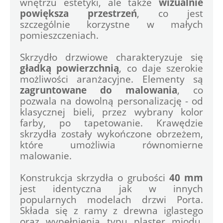
wnętrzu estetyki, ale także
 wizualnie 
powiększa przestrzeń
, co jest 
szczególnie korzystne w małych 
pomieszczeniach.
Skrzydło drzwiowe charakteryzuje się 
gładką powierzchnią
, co daje szerokie 
możliwości aranżacyjne. Elementy są 
zagruntowane do malowania
, co 
pozwala na dowolną personalizację - od 
klasycznej bieli, przez wybrany kolor 
farby, po tapetowanie. Krawędzie 
skrzydła zostały wykończone obrzeżem, 
które umożliwia równomierne 
malowanie.
Konstrukcja skrzydła o grubości 
40 mm
jest identyczna jak w innych 
popularnych modelach drzwi Porta. 
Składa się z ramy z drewna iglastego 
oraz wypełnienia typu plaster miodu, 