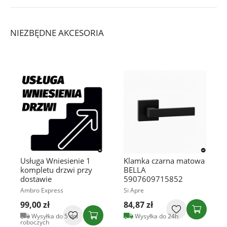
NIEZBĘDNE AKCESORIA
Usługa Wniesienie 1
Klamka czarna matowa
kompletu drzwi przy
BELLA
dostawie
5907609715852
Ambro Express
Si Apre
99,00 zł
84,87 zł
Wysyłka do 5 dni
Wysyłka do 24h
roboczych