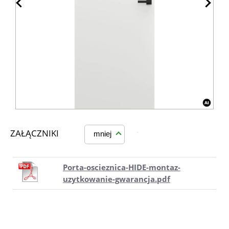
ZAŁĄCZNIKI
mniej
Porta-oscieznica-HIDE-montaz-
uzytkowanie-gwarancja.pdf