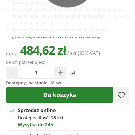
Twojego wnętrza.
Powierzchnia skrzydła jest gotowa do malowania lub
tapetowania bez dodatkowego gruntowania
, co pozwala
na idealne wtopienie w ścianę.
Bezprzylgowe skrzydło otwierane na zewnątrz
gwarantuje idealne zlicowanie z ościeżnicą.
484,62 zł
/ szt
(23% VAT)
Cena:
Ile szt potrzebujesz ?
-
+
szt
Dostępny, na stanie:
18 szt
Do koszyka
Sprzedaż online
Dostępna ilość:
18 szt
Wysyłka do 24h