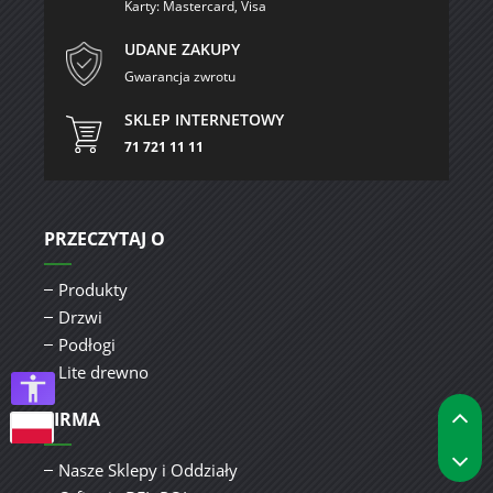
Karty: Mastercard, Visa
UDANE ZAKUPY
Gwarancja zwrotu
SKLEP INTERNETOWY
71 721 11 11
PRZECZYTAJ O
Produkty
Drzwi
Podłogi
Lite drewno
P
FIRMA
P
Nasze Sklepy i Oddziały