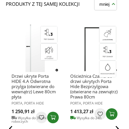
PRODUKTY Z TEJ SAMEJ KOLEKCJI
mniej
Drzwi ukryte Porta
Ościeżnica Czarna do
HIDE 4.A Odwrotna
drzwi ukrytych Porta
przylga (otwierane do
Hide Bezprzylgowa
wewnątrz) Lewe 80cm
(otwierane na zewnątrz)
płyta
Prawa 80cm
PORTA, PORTA HIDE
PORTA, PORTA HIDE
1 250,91 zł
1 413,27 zł
Wysyłka do 30 dni
Wysyłka do 24h
roboczych