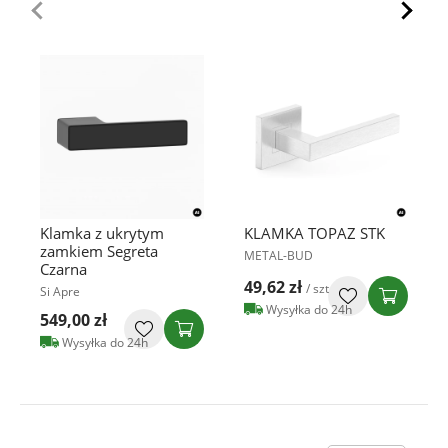
Klamka z ukrytym
KLAMKA TOPAZ STK
zamkiem Segreta
METAL-BUD
Czarna
49,62 zł
/ szt
Si Apre
Wysyłka do 24h
549,00 zł
Wysyłka do 24h