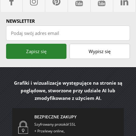
facebook sklepyBELPOL
instagram belpol.dor
pinterest
youtube sk
youtub
l
NEWSLETTER
Podaj swój adres email
Zapisz się
Wypisz się
Grafiki i wizualizacje występujące na stronie są
poglądowe, stworzone przy udziale AI lub
zmodyfikowane z użyciem AI.
BEZPIECZNE ZAKUPY
Szyfrowany protokół SSL
+ Przelewy online,