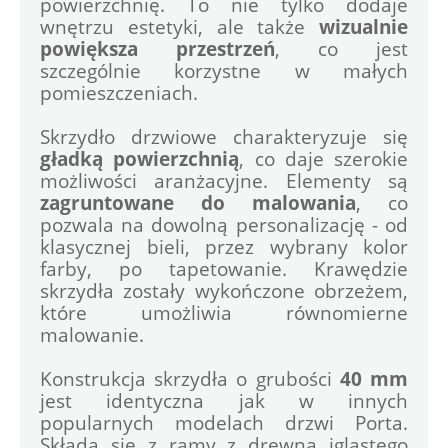
powierzchnię. To nie tylko dodaje 
wnętrzu estetyki, ale także
 wizualnie 
powiększa przestrzeń
, co jest 
szczególnie korzystne w małych 
pomieszczeniach.
Skrzydło drzwiowe charakteryzuje się 
gładką powierzchnią
, co daje szerokie 
możliwości aranżacyjne. Elementy są 
zagruntowane do malowania
, co 
pozwala na dowolną personalizację - od 
klasycznej bieli, przez wybrany kolor 
farby, po tapetowanie. Krawędzie 
skrzydła zostały wykończone obrzeżem, 
które umożliwia równomierne 
malowanie.
Konstrukcja skrzydła o grubości 
40 mm
jest identyczna jak w innych 
popularnych modelach drzwi Porta. 
Składa się z ramy z drewna iglastego 