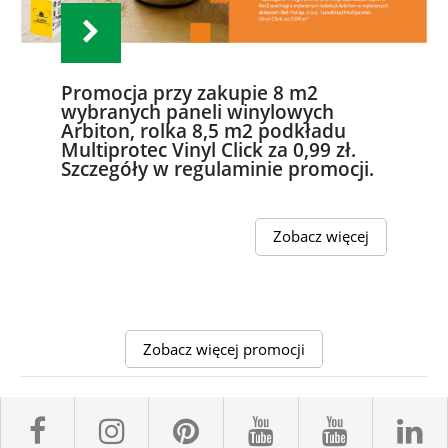
Promocja przy zakupie 8 m2
wybranych paneli winylowych
Arbiton, rolka 8,5 m2 podkładu
Multiprotec Vinyl Click za 0,99 zł.
Szczegóły w regulaminie promocji.
Zobacz więcej
Zobacz więcej promocji
facebook sklepyBELPOL
instagram belpol.dor
pinterest
youtube sk
youtub
l