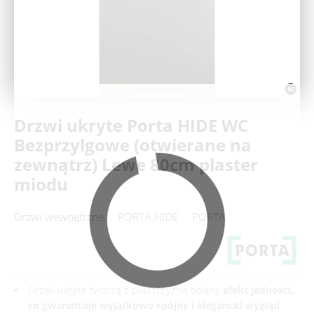
Deweloperzy
Aktualności
Drzwi ukryte Porta HIDE WC
Bezprzylgowe (otwierane na
zewnątrz) Lewe 80cm plaster
miodu
Drzwi wewnętrzne
PORTA HIDE
PORTA
Drzwi ukryte tworzą z płaszczyzną ściany
efekt jedności,
co gwarantuje wyjątkowo spójny i elegancki wygląd