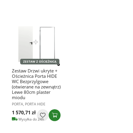
ZESTAW Z OŚCIEŻNICĄ
Zestaw Drzwi ukryte +
Ościeżnica Porta HIDE
WC Bezprzylgowe
(otwierane na zewnątrz)
Lewe 80cm plaster
miodu
PORTA, PORTA HIDE
1 570,71 zł
Wysyłka do 24h