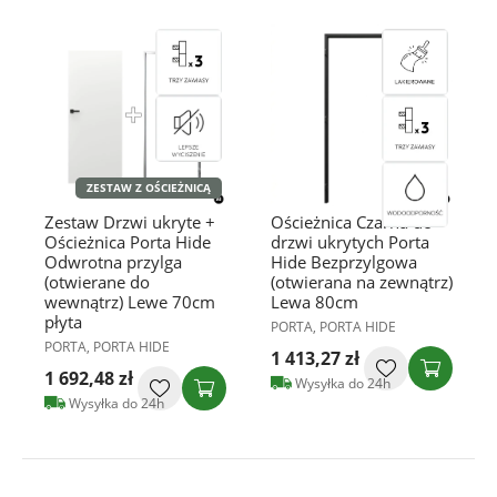
ZESTAW Z OŚCIEŻNICĄ
Zestaw Drzwi ukryte +
Ościeżnica Czarna do
Ościeżnica Porta Hide
drzwi ukrytych Porta
Odwrotna przylga
Hide Bezprzylgowa
(otwierane do
(otwierana na zewnątrz)
wewnątrz) Lewe 70cm
Lewa 80cm
płyta
PORTA, PORTA HIDE
PORTA, PORTA HIDE
1 413,27 zł
1 692,48 zł
Wysyłka do 24h
Wysyłka do 24h