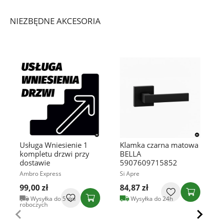
NIEZBĘDNE AKCESORIA
Usługa Wniesienie 1
Klamka czarna matowa
kompletu drzwi przy
BELLA
dostawie
5907609715852
Ambro Express
Si Apre
99,00 zł
84,87 zł
Wysyłka do 5 dni
Wysyłka do 24h
roboczych