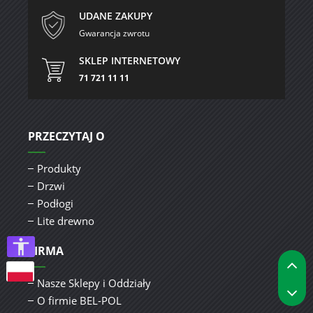
UDANE ZAKUPY
Gwarancja zwrotu
SKLEP INTERNETOWY
71 721 11 11
PRZECZYTAJ O
Produkty
Drzwi
Podłogi
Lite drewno
FIRMA
P
Nasze Sklepy i Oddziały
P
O firmie BEL-POL