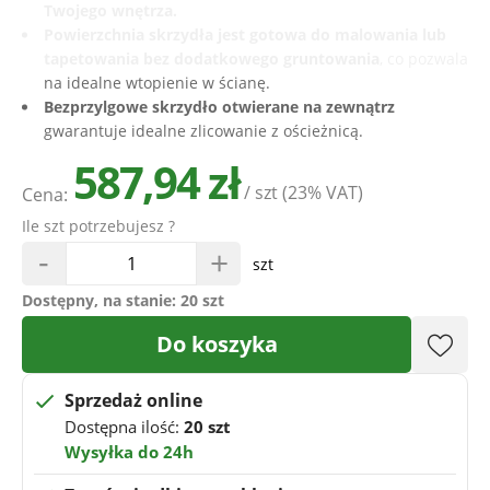
Twojego wnętrza.
Powierzchnia skrzydła jest gotowa do malowania lub
tapetowania bez dodatkowego gruntowania
, co pozwala
na idealne wtopienie w ścianę.
Bezprzylgowe skrzydło otwierane na zewnątrz
gwarantuje idealne zlicowanie z ościeżnicą.
587,94 zł
/ szt
(23% VAT)
Cena:
Ile szt potrzebujesz ?
-
+
szt
Dostępny, na stanie:
20 szt
Do koszyka
Sprzedaż online
Dostępna ilość:
20 szt
Wysyłka do 24h