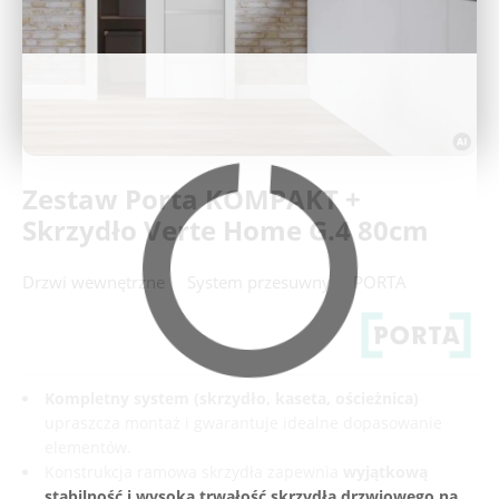
Deweloperzy
Aktualności
Zestaw Porta KOMPAKT +
Skrzydło Verte Home G.4 80cm
Drzwi wewnętrzne
System przesuwny
PORTA
Kompletny system
(skrzydło, kaseta, ościeżnica)
upraszcza montaż i gwarantuje idealne dopasowanie
elementów.
Konstrukcja ramowa skrzydła zapewnia
wyjątkową
stabilność i wysoką trwałość
skrzydła drzwiowego na