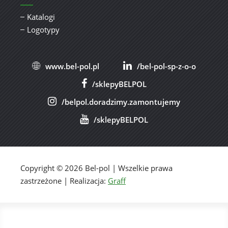
Katalogi
Logotypy
www.bel-pol.pl
/bel-pol-sp-z-o-o
/sklepyBELPOL
/belpol.doradzimy.zamontujemy
/sklepyBELPOL
Copyright © 2026 Bel-pol | Wszelkie prawa
zastrzeżone | Realizacja:
Graff