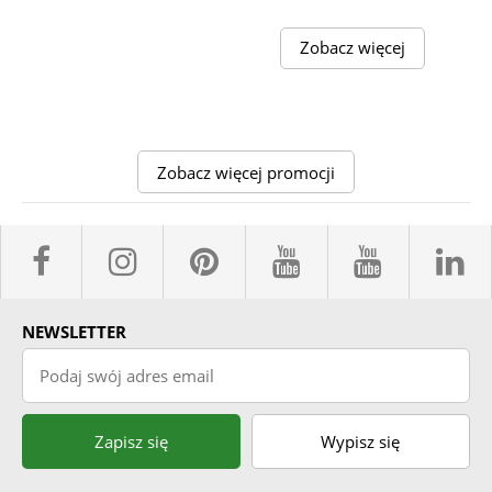
Zobacz więcej
Zobacz więcej promocji
facebook sklepyBELPOL
instagram belpol.dor
pinterest
youtube sk
youtub
l
NEWSLETTER
Podaj swój adres email
Zapisz się
Wypisz się