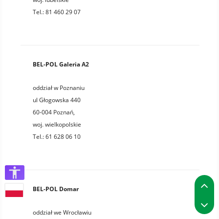
Tel.:
81 460 29 07
BEL-POL Galeria A2
oddział w Poznaniu
ul Głogowska 440
60-004
Poznań
,
woj.
wielkopolskie
Tel.:
61 628 06 10
P
BEL-POL Domar
P
oddział we Wrocławiu