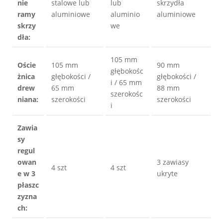
nie 
stalowe lub 
lub 
skrzydła 
ramy 
aluminiowe
aluminio
aluminiowe
skrzy
we
dła:
105 mm 
Oście
105 mm 
90 mm 
głębokośc
żnica 
głębokości / 
głębokości / 
i / 65 mm 
drew
65 mm 
88 mm 
szerokośc
niana: 
szerokości
szerokości
i
Zawia
sy 
regul
owan
3 zawiasy 
4 szt
4 szt
e w 3 
ukryte
płaszc
zyzna
ch: