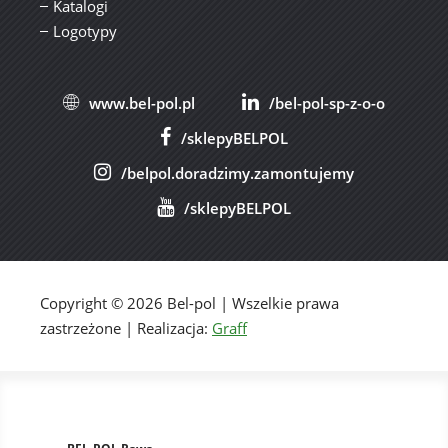
Katalogi
Logotypy
www.bel-pol.pl
/bel-pol-sp-z-o-o
/sklepyBELPOL
/belpol.doradzimy.zamontujemy
/sklepyBELPOL
Copyright © 2026 Bel-pol | Wszelkie prawa
zastrzeżone | Realizacja:
Graff