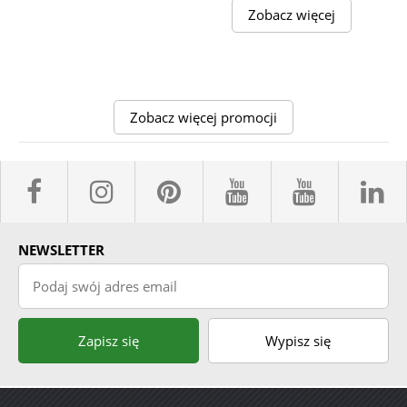
Zobacz więcej
Zobacz więcej promocji
facebook sklepyBELPOL
instagram belpol.dor
pinterest
youtube sk
youtub
l
NEWSLETTER
Podaj swój adres email
Zapisz się
Wypisz się