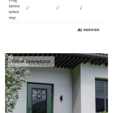
Próg 
termo
√
√
√
ochro
nny:
Drzwi zewnętrzne