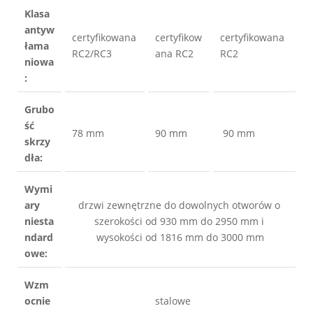
Klasa 
antyw
certyfikowana 
certyfikow
certyfikowana 
łama
RC2/RC3
ana RC2
RC2
niowa
:
Grubo
ść 
78 mm
90 mm
 90 mm
skrzy
dła:
Wymi
ary 
drzwi zewnętrzne do dowolnych otworów o 
niesta
szerokości od 930 mm do 2950 mm i 
ndard
wysokości od 1816 mm do 3000 mm
owe:
Wzm
ocnie
stalowe 