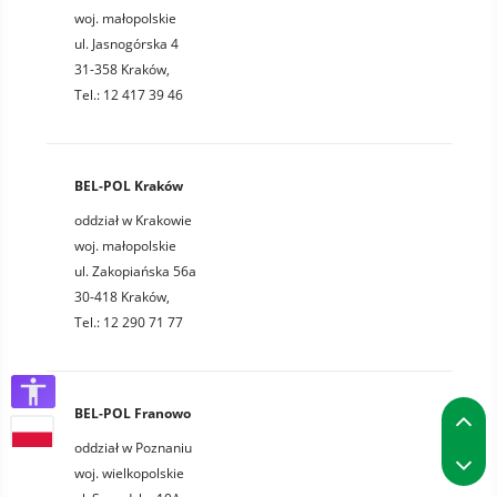
woj. małopolskie
ul. Jasnogórska 4
31-358 Kraków,
Tel.: 12 417 39 46
BEL-POL Kraków
oddział w Krakowie
woj. małopolskie
ul. Zakopiańska 56a
30-418 Kraków,
Tel.: 12 290 71 77
P
BEL-POL Franowo
oddział w Poznaniu
P
woj. wielkopolskie