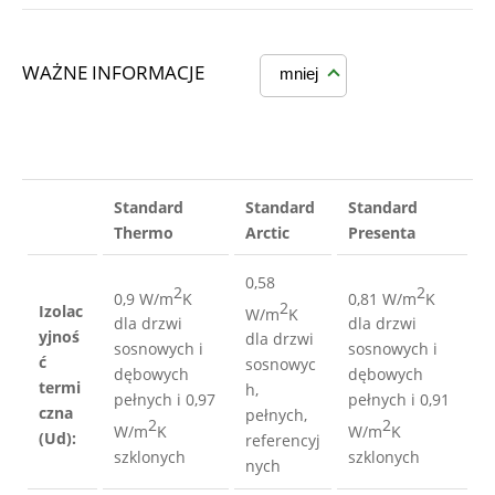
WAŻNE INFORMACJE
mniej
Standard 
Standard 
Standard 
Thermo
Arctic
Presenta
0,58 
2
2
0,9 W/m
K 
0,81 W/m
K 
2
Izolac
W/m
K 
dla drzwi 
dla drzwi 
yjnoś
dla drzwi 
sosnowych i 
sosnowych i 
ć 
sosnowyc
dębowych 
dębowych 
termi
h, 
pełnych i 0,97 
pełnych i 0,91 
czna 
pełnych, 
2
2
W/m
K 
W/m
K 
(Ud):
referencyj
szklonych
szklonych
nych