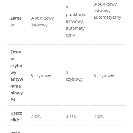
3-punktowy, 
3-
listwowy, 
punktowy, 
automatyczny 
Zame
3-punktowy, 
listwowy, 
k:
listwowy
automaty
czny
Zesta
w 
szybo
wy 
3-
3-szybowy
3-szybowy
antyw
szybowy
łama
niowy 
P4:
Uszcz
2 szt.
3 szt.
2 szt.
elki: