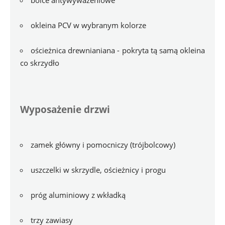
bolce antywyważeniowe
okleina PCV w wybranym kolorze
ościeżnica drewnianiana - pokryta tą samą okleina 
co skrzydło
Wyposażenie drzwi
zamek główny i pomocniczy (trójbolcowy)
uszczelki w skrzydle, ościeżnicy i progu
próg aluminiowy z wkładką
trzy zawiasy