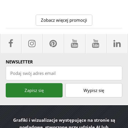
Zobacz więcej promocji
facebook sklepyBELPOL
instagram belpol.dor
pinterest
youtube sk
youtub
l
NEWSLETTER
Podaj swój adres email
Zapisz się
Wypisz się
Grafiki i wizualizacje występujące na stronie są
poglądowe, stworzone przy udziale AI lub