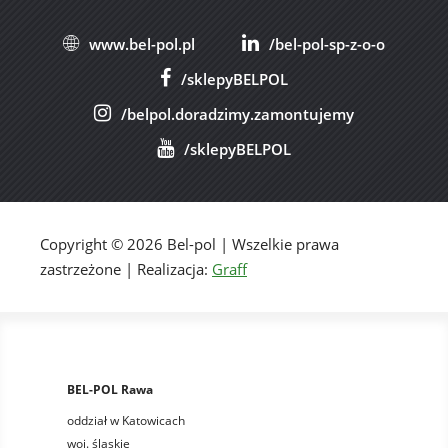
www.bel-pol.pl
/bel-pol-sp-z-o-o
/sklepyBELPOL
/belpol.doradzimy.zamontujemy
/sklepyBELPOL
Copyright © 2026 Bel-pol | Wszelkie prawa
zastrzeżone | Realizacja:
Graff
BEL-POL Rawa
oddział w Katowicach
woj. śląskie