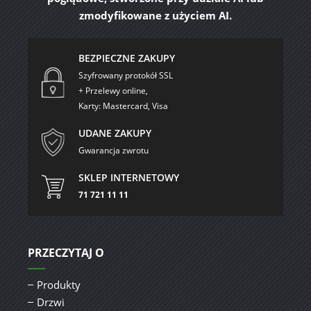
zmodyfikowane z użyciem AI.
BEZPIECZNE ZAKUPY
Szyfrowany protokół SSL
+ Przelewy online,
Karty: Mastercard, Visa
UDANE ZAKUPY
Gwarancja zwrotu
SKLEP INTERNETOWY
71 721 11 11
PRZECZYTAJ O
Produkty
Drzwi