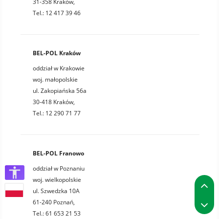
31-358 Kraków,
Tel.: 12 417 39 46
BEL-POL Kraków
oddział w Krakowie
woj. małopolskie
ul. Zakopiańska 56a
30-418 Kraków,
Tel.: 12 290 71 77
BEL-POL Franowo
oddział w Poznaniu
woj. wielkopolskie
P
ul. Szwedzka 10A
P
61-240 Poznań,
Tel.: 61 653 21 53