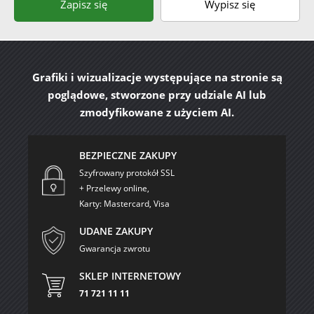
Zapisz się
Wypisz się
Grafiki i wizualizacje występujące na stronie są
poglądowe, stworzone przy udziale AI lub
zmodyfikowane z użyciem AI.
BEZPIECZNE ZAKUPY
Szyfrowany protokół SSL
+ Przelewy online,
Karty: Mastercard, Visa
UDANE ZAKUPY
Gwarancja zwrotu
SKLEP INTERNETOWY
71 721 11 11