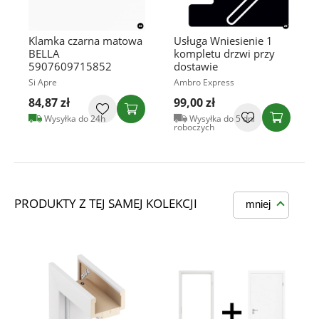
Klamka czarna matowa
Usługa Wniesienie 1
BELLA
kompletu drzwi przy
5907609715852
dostawie
Si Apre
Ambro Express
84,87 zł
99,00 zł
Wysyłka do 24h
Wysyłka do 5 dni
roboczych
PRODUKTY Z TEJ SAMEJ KOLEKCJI
mniej