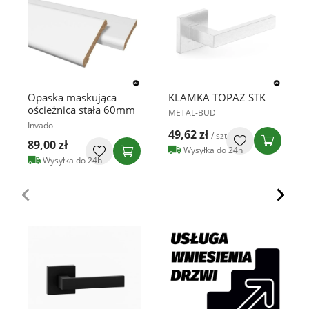
Opaska maskująca
KLAMKA TOPAZ STK
ościeżnica stała 60mm
METAL-BUD
Invado
49,62 zł
/ szt
89,00 zł
Wysyłka do 24h
Wysyłka do 24h