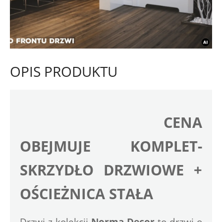
OPIS PRODUKTU
CENA 
OBEJMUJE KOMPLET- 
SKRZYDŁO DRZWIOWE + 
OŚCIEŻNICA STAŁA
Drzwi z kolekcji
 Norma Decor
 to drzwi o 