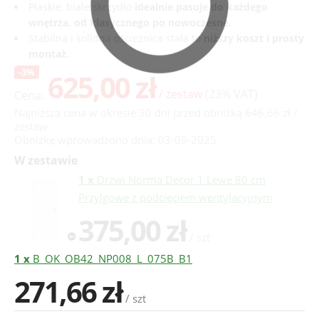
Płaskie, białe skrzydło
idealnie pasuje do każdego
wnętrza, od klasycznego po nowoczesne.
Stabilna i solidna ościeżnica stała to
niższy koszt i prosty
montaż.
-3%
625,00 zł
/ zestaw
(23% VAT)
Cena:
Najniższa cena w okresie 30 dni przed obniżką 646,66 zł /
zestaw
Obniżkę wprowadzono dnia: 03-09-2025
W zestawie
1 x
Drzwi Norma Decor 1 Lewe 80 cm
Przylgowe z podcięciem wentylacyjnym
375,00 zł
/ szt
1 x
B_OK_OB42_NP008_L_075B_B1
271,66 zł
/ szt