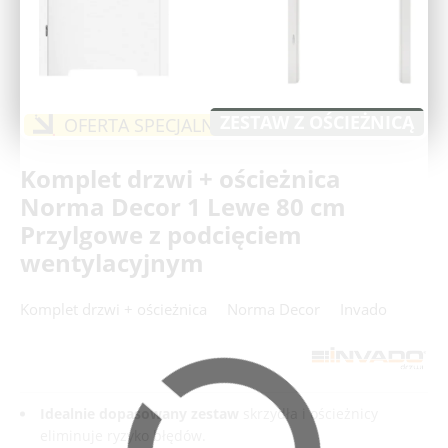
Deweloperzy
Aktualności
ZESTAW Z OŚCIEŻNICĄ
OFERTA SPECJALNA
Komplet drzwi + ościeżnica
Norma Decor 1 Lewe 80 cm
Przylgowe z podcięciem
wentylacyjnym
Komplet drzwi + ościeżnica
Norma Decor
Invado
Idealnie dopasowany zestaw
skrzydła i ościeżnicy
eliminuje ryzyko błędów.