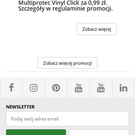
Multiprotec Vinyl Click za 0,99 zł.
Szczegóły w regulaminie promocji.
Zobacz więcej
Zobacz więcej promocji
facebook sklepyBELPOL
instagram belpol.dor
pinterest
youtube sk
youtub
l
NEWSLETTER
Podaj swój adres email