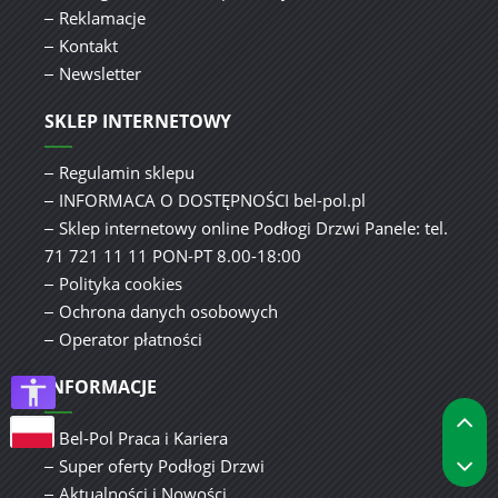
Reklamacje
Kontakt
Newsletter
SKLEP INTERNETOWY
Regulamin sklepu
INFORMACA O DOSTĘPNOŚCI bel-pol.pl
Sklep internetowy online Podłogi Drzwi Panele: tel.
71 721 11 11 PON-PT 8.00-18:00
Polityka cookies
Ochrona danych osobowych
Operator płatności
INFORMACJE
P
Bel-Pol Praca i Kariera
P
Super oferty Podłogi Drzwi
Aktualności i Nowości