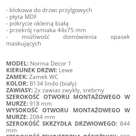
- blokowa do drzwi przylgowych
- płyta MDF
- pokrycie okleiną białą
- przekrój ramiaka 44x75 mm
- możliwość domówienia opasek 
maskujących
MODEL:
 Norma Decor 1
KIERUNEK DRZWI:
 Lewe
ZAMEK:
 Zamek WC
KOLOR:
 B134 lindo (biały)
ZAWIASY:
 2x zawias zwykły, srebrny
SZEROKOŚĆ OTWORU MONTAŻOWEGO W 
MURZE: 
918 mm
WYSOKOŚĆ OTWORU MONTAŻOWEGO W 
MURZE:
 2084 mm
SZEROKOŚĆ SKRZYDŁA DRZWIOWEGO:
 844 
mm