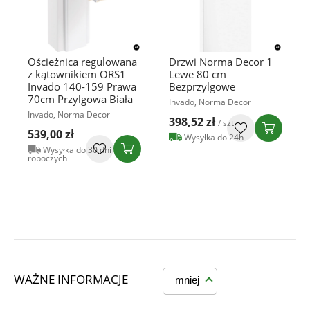
Ościeżnica regulowana
Drzwi Norma Decor 1
z kątownikiem ORS1
Lewe 80 cm
Invado 140-159 Prawa
Bezprzylgowe
70cm Przylgowa Biała
Invado, Norma Decor
Invado, Norma Decor
398,52 zł
/ szt
539,00 zł
Wysyłka do 24h
Wysyłka do 30 dni
roboczych
WAŻNE INFORMACJE
mniej