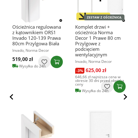
OFERTA
ZESTAW Z OŚCIEŻNICĄ
SPECJALNA
Ościeżnica regulowana
Komplet drzwi +
z kątownikiem ORS1
ościeżnica Norma
Invado 120-139 Prawa
Decor 1 Prawe 80 cm
80cm Przylgowa Biała
Przylgowe z
podcięciem
Invado, Norma Decor
wentylacyjnym
519,00 zł
Invado, Norma Decor
Wysyłka do 24h
625,00 zł
-3%
646,66 zł
najniższa cena w
okresie 30 dni przed obniżką
ceny
Wysyłka do 24h